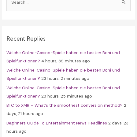
e
a
r
c
Recent Replies
h
f
Welche Online-Casino-Spiele haben die besten Boni und
o
Spielfunktionen?
4 hours, 39 minutes ago
r
Welche Online-Casino-Spiele haben die besten Boni und
:
Spielfunktionen?
23 hours, 2 minutes ago
Welche Online-Casino-Spiele haben die besten Boni und
Spielfunktionen?
23 hours, 25 minutes ago
BTC to XMR – What’s the smoothest conversion method?
2
days, 21 hours ago
Beginners Guide To Entertainment News Headlines
2 days, 23
hours ago