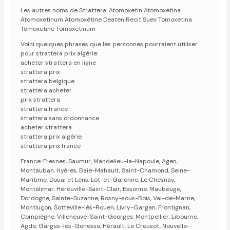
Les autres noms de Strattera: Atomoxetin Atomoxetina
Atomoxetinum Atomoxétine Deaten Recit Suev Tomoxetina
Tomoxetine Tomoxetinum
Voici quelques phrases que les personnes pourraient utiliser
pour strattera prix algérie:
acheter strattera en ligne
strattera prix
strattera belgique
strattera acheter
prix strattera
strattera france
strattera sans ordonnance
acheter strattera
strattera prix algérie
strattera prix france
France: Fresnes, Saumur, Mandelieu-la-Napoule, Agen,
Montauban, Hyères, Baie-Mahault, Saint-Chamond, Seine-
Maritime, Douai et Lens, Lot-et-Garonne, Le Chesnay,
Montélimar, Hérouville-Saint-Clair, Essonne, Maubeuge,
Dordogne, Sainte-Suzanne, Rosny-sous-Bois, Val-de-Marne,
Montluçon, Sotteville-lès-Rouen, Livry-Gargan, Frontignan,
Compiègne, Villeneuve-Saint-Georges, Montpellier, Libourne,
Agde, Garges-lès-Gonesse, Hérault, Le Creusot, Nouvelle-