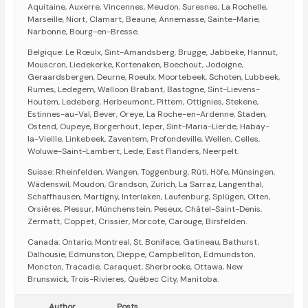
Aquitaine, Auxerre, Vincennes, Meudon, Suresnes, La Rochelle,
Marseille, Niort, Clamart, Beaune, Annemasse, Sainte-Marie,
Narbonne, Bourg-en-Bresse.
Belgique: Le Rœulx, Sint-Amandsberg, Brugge, Jabbeke, Hannut,
Mouscron, Liedekerke, Kortenaken, Boechout, Jodoigne,
Geraardsbergen, Deurne, Roeulx, Moortebeek, Schoten, Lubbeek,
Rumes, Ledegem, Walloon Brabant, Bastogne, Sint-Lievens-
Houtem, Ledeberg, Herbeumont, Pittem, Ottignies, Stekene,
Estinnes-au-Val, Bever, Oreye, La Roche-en-Ardenne, Staden,
Ostend, Oupeye, Borgerhout, Ieper, Sint-Maria-Lierde, Habay-
la-Vieille, Linkebeek, Zaventem, Profondeville, Wellen, Celles,
Woluwe-Saint-Lambert, Lede, East Flanders, Neerpelt.
Suisse: Rheinfelden, Wangen, Toggenburg, Rüti, Höfe, Münsingen,
Wädenswil, Moudon, Grandson, Zurich, La Sarraz, Langenthal,
Schaffhausen, Martigny, Interlaken, Laufenburg, Splügen, Olten,
Orsières, Plessur, Münchenstein, Peseux, Châtel-Saint-Denis,
Zermatt, Coppet, Crissier, Morcote, Carouge, Birsfelden.
Canada: Ontario, Montreal, St. Boniface, Gatineau, Bathurst,
Dalhousie, Edmunston, Dieppe, Campbellton, Edmundston,
Moncton, Tracadie, Caraquet, Sherbrooke, Ottawa, New
Brunswick, Trois-Rivieres, Québec City, Manitoba.
Author
Posts