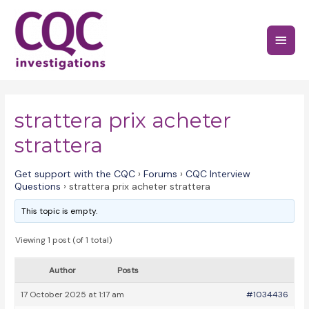
Skip
to
Main
content
Menu
strattera prix acheter
strattera
Get support with the CQC
›
Forums
›
CQC Interview
Questions
›
strattera prix acheter strattera
This topic is empty.
Viewing 1 post (of 1 total)
Author
Posts
17 October 2025 at 1:17 am
#1034436