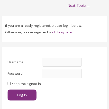
Post
Next Topic
→
navigation
If you are already registered, please login below.
Otherwise, please register by
clicking here
Username:
Password:
Keep me signed in
Log In