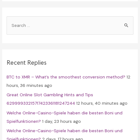
S
e
a
r
c
Recent Replies
h
f
BTC to XMR – What’s the smoothest conversion method?
12
o
hours, 36 minutes ago
r
Great Online Slot Gambling Hints and Tips
:
62999933215717423361181247244
12 hours, 40 minutes ago
Welche Online-Casino-Spiele haben die besten Boni und
Spielfunktionen?
1 day, 23 hours ago
Welche Online-Casino-Spiele haben die besten Boni und
Spielfunktionen?
2 days, 17 hours ago