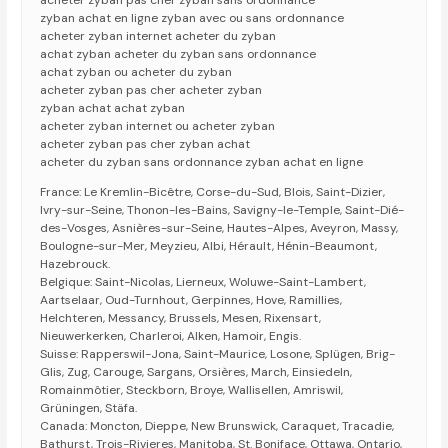
acheter zyban pas cher zyban sans ordonnance
zyban achat en ligne zyban avec ou sans ordonnance
acheter zyban internet acheter du zyban
achat zyban acheter du zyban sans ordonnance
achat zyban ou acheter du zyban
acheter zyban pas cher acheter zyban
zyban achat achat zyban
acheter zyban internet ou acheter zyban
acheter zyban pas cher zyban achat
acheter du zyban sans ordonnance zyban achat en ligne
France: Le Kremlin-Bicêtre, Corse-du-Sud, Blois, Saint-Dizier,
Ivry-sur-Seine, Thonon-les-Bains, Savigny-le-Temple, Saint-Dié-
des-Vosges, Asnières-sur-Seine, Hautes-Alpes, Aveyron, Massy,
Boulogne-sur-Mer, Meyzieu, Albi, Hérault, Hénin-Beaumont,
Hazebrouck.
Belgique: Saint-Nicolas, Lierneux, Woluwe-Saint-Lambert,
Aartselaar, Oud-Turnhout, Gerpinnes, Hove, Ramillies,
Helchteren, Messancy, Brussels, Mesen, Rixensart,
Nieuwerkerken, Charleroi, Alken, Hamoir, Engis.
Suisse: Rapperswil-Jona, Saint-Maurice, Losone, Splügen, Brig-
Glis, Zug, Carouge, Sargans, Orsières, March, Einsiedeln,
Romainmôtier, Steckborn, Broye, Wallisellen, Amriswil,
Grüningen, Stäfa.
Canada: Moncton, Dieppe, New Brunswick, Caraquet, Tracadie,
Bathurst, Trois-Rivieres, Manitoba, St. Boniface, Ottawa, Ontario,