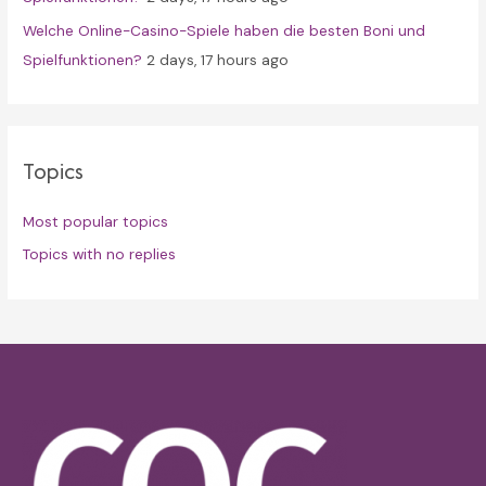
Welche Online-Casino-Spiele haben die besten Boni und
Spielfunktionen?
2 days, 17 hours ago
Topics
Most popular topics
Topics with no replies