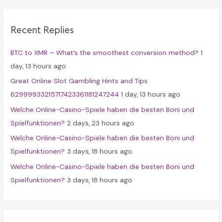
r
c
Recent Replies
h
f
BTC to XMR – What’s the smoothest conversion method?
1
o
day, 13 hours ago
r
Great Online Slot Gambling Hints and Tips
:
62999933215717423361181247244
1 day, 13 hours ago
Welche Online-Casino-Spiele haben die besten Boni und
Spielfunktionen?
2 days, 23 hours ago
Welche Online-Casino-Spiele haben die besten Boni und
Spielfunktionen?
3 days, 18 hours ago
Welche Online-Casino-Spiele haben die besten Boni und
Spielfunktionen?
3 days, 18 hours ago