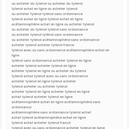
ou acheter du tylenol ou acheter du tylenol
tylenol achat en ligne ou acheter tylenol
ou acheter tylenol tylenol sans ordonnance
tylenol achat en ligne tylenol achat en ligne
acétaminophène achat en ligne ou acheter tylenol
ou acheter du tylenol tylenol sans ordonnance
ou acheter tylenol tylénol sans ordonnance
ou acheter tylenol acétaminophène sans ordonnance
acheter tylenol acheter tylenol france
tylenol avec ou sans ordonnance acétaminophène achat en
ligne
tylénol sans ordonnance acheter tylenol en ligne
acheter tylenol acheter tylenol en ligne
acheter tylenol en ligne ou acheter du tylenol
tylenol achat tylenol avec ou sans ordonnance
acheter tylenol en ligne tylenol acheter
tylenol acheter ou acheter tylenol
acheter tylenol en ligne acheter tylenol en ligne
achat tylenol acheter tylenol en ligne
acétaminophène achat en ligne acétaminophène sans
ordonnance
acétaminophène sans ordonnance tylenol achat
achat tylenol acétaminophène achat en ligne
tylenol achat acheter tylenol france
tylenol avec ou sans ordonnance acheter tylenol en ligne