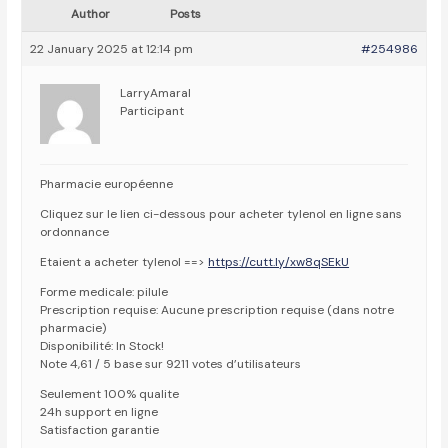
Author
Posts
22 January 2025 at 12:14 pm
#254986
LarryAmaral
Participant
Pharmacie européenne
Cliquez sur le lien ci-dessous pour acheter tylenol en ligne sans
ordonnance
Etaient a acheter tylenol ==>
https://cutt.ly/xw8qSEkU
Forme medicale: pilule
Prescription requise: Aucune prescription requise (dans notre
pharmacie)
Disponibilité: In Stock!
Note 4,61 / 5 base sur 9211 votes d’utilisateurs
Seulement 100% qualite
24h support en ligne
Satisfaction garantie