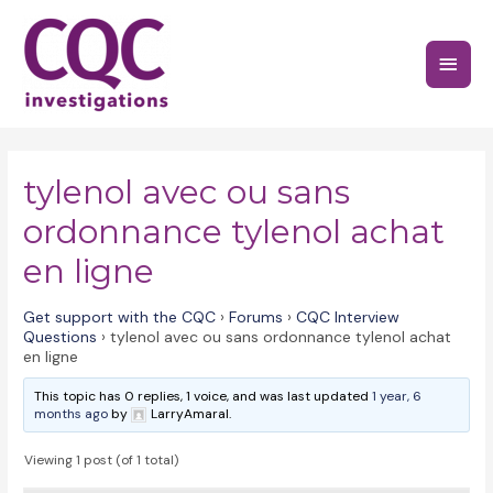
Skip
to
Main
content
Menu
tylenol avec ou sans
ordonnance tylenol achat
en ligne
Get support with the CQC
›
Forums
›
CQC Interview
Questions
›
tylenol avec ou sans ordonnance tylenol achat
en ligne
This topic has 0 replies, 1 voice, and was last updated
1 year, 6
months ago
by
LarryAmaral.
Viewing 1 post (of 1 total)