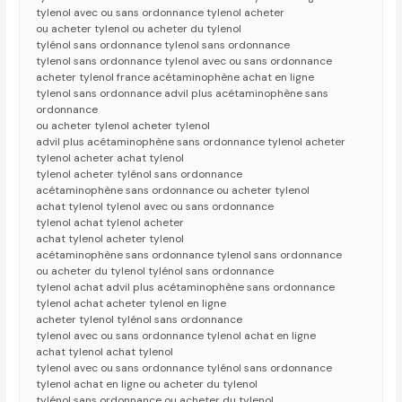
tylenol avec ou sans ordonnance tylenol acheter
ou acheter tylenol ou acheter du tylenol
tylénol sans ordonnance tylenol sans ordonnance
tylenol sans ordonnance tylenol avec ou sans ordonnance
acheter tylenol france acétaminophène achat en ligne
tylenol sans ordonnance advil plus acétaminophène sans
ordonnance
ou acheter tylenol acheter tylenol
advil plus acétaminophène sans ordonnance tylenol acheter
tylenol acheter achat tylenol
tylenol acheter tylénol sans ordonnance
acétaminophène sans ordonnance ou acheter tylenol
achat tylenol tylenol avec ou sans ordonnance
tylenol achat tylenol acheter
achat tylenol acheter tylenol
acétaminophène sans ordonnance tylenol sans ordonnance
ou acheter du tylenol tylénol sans ordonnance
tylenol achat advil plus acétaminophène sans ordonnance
tylenol achat acheter tylenol en ligne
acheter tylenol tylénol sans ordonnance
tylenol avec ou sans ordonnance tylenol achat en ligne
achat tylenol achat tylenol
tylenol avec ou sans ordonnance tylénol sans ordonnance
tylenol achat en ligne ou acheter du tylenol
tylénol sans ordonnance ou acheter du tylenol