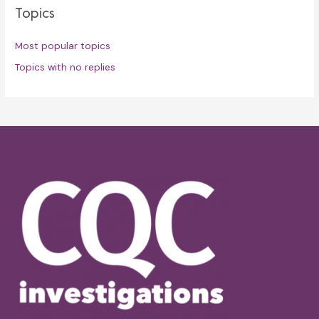
Topics
Most popular topics
Topics with no replies