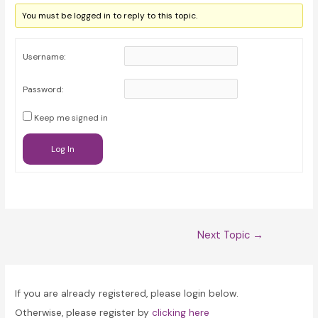
You must be logged in to reply to this topic.
Username:
Password:
Keep me signed in
Log In
Post
Next Topic
→
navigation
If you are already registered, please login below.
Otherwise, please register by
clicking here