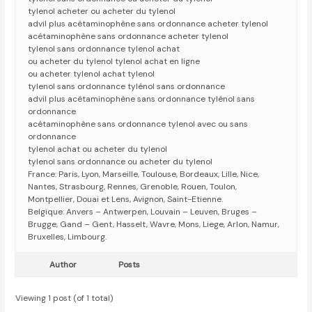
tylenol acheter ou acheter du tylenol
advil plus acétaminophène sans ordonnance acheter tylenol
acétaminophène sans ordonnance acheter tylenol
tylenol sans ordonnance tylenol achat
ou acheter du tylenol tylenol achat en ligne
ou acheter tylenol achat tylenol
tylenol sans ordonnance tylénol sans ordonnance
advil plus acétaminophène sans ordonnance tylénol sans
ordonnance
acétaminophène sans ordonnance tylenol avec ou sans
ordonnance
tylenol achat ou acheter du tylenol
tylenol sans ordonnance ou acheter du tylenol
France: Paris, Lyon, Marseille, Toulouse, Bordeaux, Lille, Nice,
Nantes, Strasbourg, Rennes, Grenoble, Rouen, Toulon,
Montpellier, Douai et Lens, Avignon, Saint-Etienne.
Belgique: Anvers – Antwerpen, Louvain – Leuven, Bruges –
Brugge, Gand – Gent, Hasselt, Wavre, Mons, Liege, Arlon, Namur,
Bruxelles, Limbourg.
Author
Posts
Viewing 1 post (of 1 total)