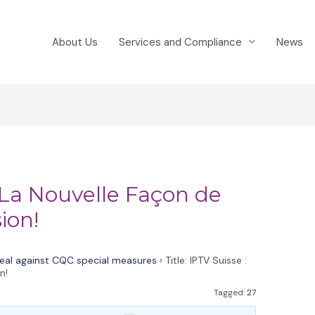
About Us
Services and Compliance
News
: La Nouvelle Façon de
ion!
eal against CQC special measures
›
Title: IPTV Suisse :
n!
Tagged:
27