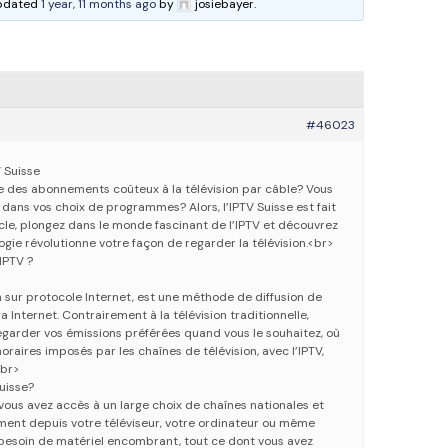
 updated
1 year, 11 months ago
by
josiebayer.
#46023
V Suisse
 des abonnements coûteux à la télévision par câble? Vous
té dans vos choix de programmes? Alors, l’IPTV Suisse est fait
icle, plongez dans le monde fascinant de l’IPTV et découvrez
ie révolutionne votre façon de regarder la télévision.<br>
IPTV ?
on sur protocole Internet, est une méthode de diffusion de
a Internet. Contrairement à la télévision traditionnelle,
egarder vos émissions préférées quand vous le souhaitez, où
horaires imposés par les chaînes de télévision, avec l’IPTV,
<br>
Suisse?
 vous avez accès à un large choix de chaînes nationales et
ement depuis votre téléviseur, votre ordinateur ou même
besoin de matériel encombrant, tout ce dont vous avez