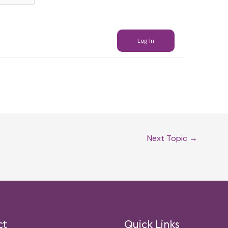
Log In
Next Topic
→
ct
Quick Links