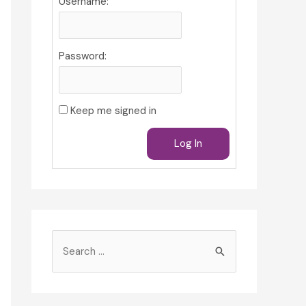
Username:
Password:
Keep me signed in
Log In
S
e
a
r