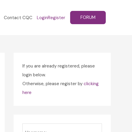
FORUM
Contact CQC
Login
Register
If you are already registered, please
login below.
Otherwise, please register by
clicking
here