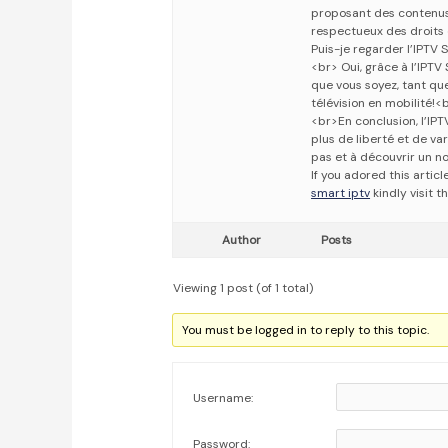
proposant des contenus 
respectueux des droits 
Puis-je regarder l’IPTV
<br> Oui, grâce à l’IPT
que vous soyez, tant que
télévision en mobilité!<
<br>En conclusion, l’IPT
plus de liberté et de var
pas et à découvrir un n
If you adored this artic
smart iptv
kindly visit t
Author
Posts
Viewing 1 post (of 1 total)
You must be logged in to reply to this topic.
Username:
Password: