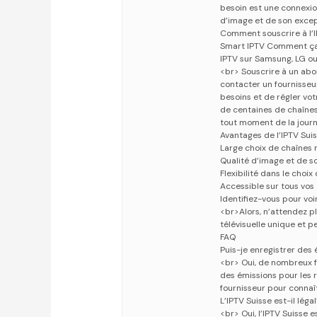
besoin est une connexion
d’image et de son excep
Comment souscrire à l’I
Smart IPTV Comment ça m
IPTV sur Samsung, LG o
<br> Souscrire à un abon
contacter un fournisseur
besoins et de régler vo
de centaines de chaînes 
tout moment de la jour
Avantages de l’IPTV Sui
Large choix de chaînes n
Qualité d’image et de s
Flexibilité dans le cho
Accessible sur tous vos
Identifiez-vous pour vo
<br>Alors, n’attendez pl
télévisuelle unique et 
FAQ
Puis-je enregistrer des 
<br> Oui, de nombreux fo
des émissions pour les 
fournisseur pour connaî
L’IPTV Suisse est-il légal
<br> Oui, l’IPTV Suisse 