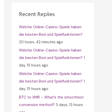
c
h
Recent Replies
f
Welche Online-Casino-Spiele haben
o
die besten Boni und Spielfunktionen?
r
20 hours, 42 minutes ago
:
Welche Online-Casino-Spiele haben
die besten Boni und Spielfunktionen?
1
day, 15 hours ago
Welche Online-Casino-Spiele haben
die besten Boni und Spielfunktionen?
1
day, 15 hours ago
BTC to XMR – What’s the smoothest
conversion method?
3 days, 13 hours