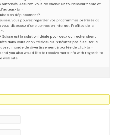
autorisés. Assurez-vous de choisir un fournisseur fiable et
d’auteur.<br>
 Suisse en déplacement?
V Suisse, vous pouvez regarder vos programmes préférés où
 vous disposez d’une connexion Internet. Profitez de la
br>
V Suisse est la solution idéale pour ceux qui recherchent
iété dans leurs choix télévisuels. N’hésitez pas à sauter le
ouveau monde de divertissement à portée de clic!<br>
le and you also would like to receive more info with regards to
he web site.