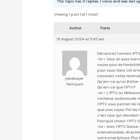
This topic has 0 replies, 1 voice, and was last
Viewing 1 post (of 1 total)
Author
Posts
15 August 2024 at 5:42 am
Découvrez l’univers IPT
<br> Vous en avez marre
voulez plus de flexibili
pour vous! Dans cet art
comment cette technolog
josiebayer
Qu’est-ce qu’un Boîtier 
Participant
Qu’est-ce que l’IPTV?
<br> L’IPTV, ou télévisi
contenus audiovisuels vi
l’IPTV vous permet de r
que vous soyez. Fini les 
c’est vous qui décidez!
Pourquoi choisir l’IPTV 
<br> Avec l’IPTV Suisse,
internationales, direct
votre smartphone. Plus 