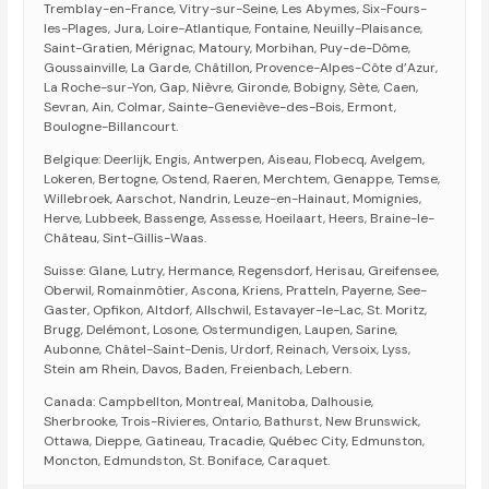
Tremblay-en-France, Vitry-sur-Seine, Les Abymes, Six-Fours-
les-Plages, Jura, Loire-Atlantique, Fontaine, Neuilly-Plaisance,
Saint-Gratien, Mérignac, Matoury, Morbihan, Puy-de-Dôme,
Goussainville, La Garde, Châtillon, Provence-Alpes-Côte d’Azur,
La Roche-sur-Yon, Gap, Nièvre, Gironde, Bobigny, Sète, Caen,
Sevran, Ain, Colmar, Sainte-Geneviève-des-Bois, Ermont,
Boulogne-Billancourt.
Belgique: Deerlijk, Engis, Antwerpen, Aiseau, Flobecq, Avelgem,
Lokeren, Bertogne, Ostend, Raeren, Merchtem, Genappe, Temse,
Willebroek, Aarschot, Nandrin, Leuze-en-Hainaut, Momignies,
Herve, Lubbeek, Bassenge, Assesse, Hoeilaart, Heers, Braine-le-
Château, Sint-Gillis-Waas.
Suisse: Glane, Lutry, Hermance, Regensdorf, Herisau, Greifensee,
Oberwil, Romainmôtier, Ascona, Kriens, Pratteln, Payerne, See-
Gaster, Opfikon, Altdorf, Allschwil, Estavayer-le-Lac, St. Moritz,
Brugg, Delémont, Losone, Ostermundigen, Laupen, Sarine,
Aubonne, Châtel-Saint-Denis, Urdorf, Reinach, Versoix, Lyss,
Stein am Rhein, Davos, Baden, Freienbach, Lebern.
Canada: Campbellton, Montreal, Manitoba, Dalhousie,
Sherbrooke, Trois-Rivieres, Ontario, Bathurst, New Brunswick,
Ottawa, Dieppe, Gatineau, Tracadie, Québec City, Edmunston,
Moncton, Edmundston, St. Boniface, Caraquet.