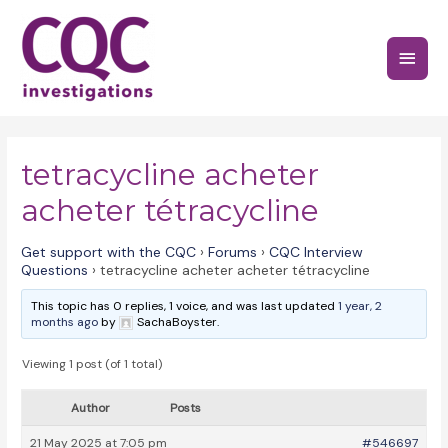
Skip
to
Main
content
Menu
tetracycline acheter
acheter tétracycline
Get support with the CQC
›
Forums
›
CQC Interview
Questions
›
tetracycline acheter acheter tétracycline
This topic has 0 replies, 1 voice, and was last updated
1 year, 2
months ago
by
SachaBoyster.
Viewing 1 post (of 1 total)
Author
Posts
21 May 2025 at 7:05 pm
#546697