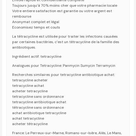
Envoie rapide et confidentialite complete
Toujours jusqu’à 70% moins cher que votre pharmacie locale
Votre entiere satisfaction est garantie ou votre argent est
rembourse
Anonymat complet et légal
Economisez temps et couts
La tétracycline est utilisée pour traiter les infections causées
par certaines bactéries, c’est un tétracycline de la famille des
antibiotiques.
Ingrédient actif: tetracycline
Analogues pour Tetracycline: Panmycin Sumycin Terramycin
Recherches similaires pour tetracycline antibiotique achat:
tetracycline acheter
tetracycline achat
acheter tetracycline
tetracycline sans ordonnance
tetracycline antibiotique achat
tétracycline sans ordonnance
achat antibiotique tetracycline
achat tetracycline
acheter tétracycline
France: Le Perreux-sur-Marne, Romans-sur-Isère, Alès, Le Mans,