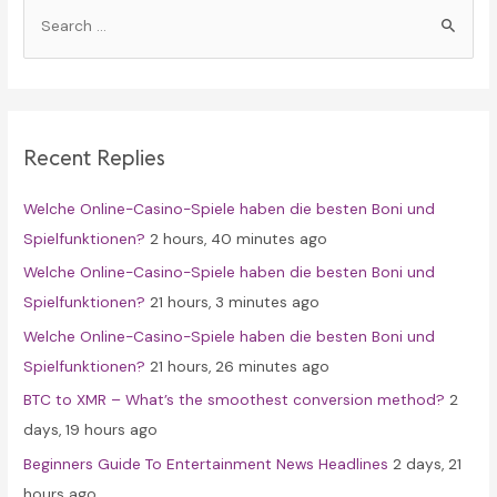
S
e
a
r
c
Recent Replies
h
f
Welche Online-Casino-Spiele haben die besten Boni und
o
Spielfunktionen?
2 hours, 40 minutes ago
r
Welche Online-Casino-Spiele haben die besten Boni und
:
Spielfunktionen?
21 hours, 3 minutes ago
Welche Online-Casino-Spiele haben die besten Boni und
Spielfunktionen?
21 hours, 26 minutes ago
BTC to XMR – What’s the smoothest conversion method?
2
days, 19 hours ago
Beginners Guide To Entertainment News Headlines
2 days, 21
hours ago