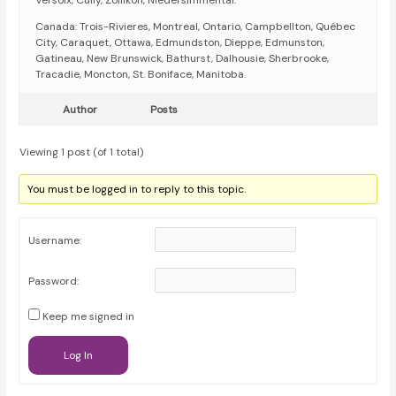
Versoix, Cully, Zollikon, Niedersimmental.
Canada: Trois-Rivieres, Montreal, Ontario, Campbellton, Québec
City, Caraquet, Ottawa, Edmundston, Dieppe, Edmunston,
Gatineau, New Brunswick, Bathurst, Dalhousie, Sherbrooke,
Tracadie, Moncton, St. Boniface, Manitoba.
Author
Posts
Viewing 1 post (of 1 total)
You must be logged in to reply to this topic.
Username:
Password:
Keep me signed in
Log In