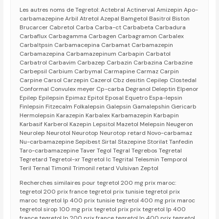
Les autres noms de Tegretol: Actebral Actinerval Amizepin Apo-
carbamazepine Arbil Atretol Azepal Bamgetol Basitrol Biston
Brucarcer Cabretol Carba Carba-ct Carbabeta Carbadura
Carbaflux Carbagamma Carbagen Carbagramon Carbalex
Carbaltpsin Carbamacepina Carbamat Carbamazepin
Carbamazepina Carbamazepinum Carbapin Carbatol
Carbatrol Carbavim Carbazep Carbazin Carbazina Carbazine
Carbepsil Carbium Carbymal Carmapine Carmaz Carpin
Carpine Carsol Carzepin Cazerol Cbz desitin Cepilep Clostedal
Conformal Convulex meyer Cp-carba Degranol Deleptin Elpenor
Epilep Epilepsin Epimaz Epitol Eposal Equetro Espa-lepsin
Finlepsin Fitzecalm Folkalepsin Galepsin Gamalepshin Gericarb
Hermolepsin Karazepin Karbalex Karbamazepin Karbapin
Karbasif Karberol Kazepin Lepsitol Mazetol Melepsin Neugeron
Neurolep Neurotol Neurotop Neurotop retard Novo-carbamaz
Nu-carbamazepine Sepibest Sirtal Stazepine Storilat Tanfedin
Taro-carbamazepine Taver Tegol Tegral Tegrebos Tegretal
Tegretard Tegretol-xr Tegretol lc Tegrital Telesmin Temporol
Teril Ternal Timonil Trimonil retard Vulsivan Zeptol
Recherches similaires pour tegretol 200 mg prix maroc:
tegretol 200 prix france tegretol prix tunisie tegretol prix
maroc tegretol lp 400 prix tunisie tegretol 400 mg prix maroc
tegretol sirop 100 mg prix tegretol prix prix tegretol lp 400
france tegretol lp 200 prix france tegretol lp 400 prix tegretol