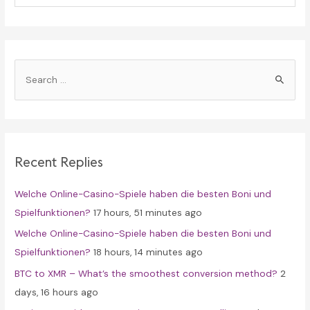
S
e
a
r
c
Recent Replies
h
f
Welche Online-Casino-Spiele haben die besten Boni und
o
Spielfunktionen?
17 hours, 51 minutes ago
r
Welche Online-Casino-Spiele haben die besten Boni und
:
Spielfunktionen?
18 hours, 14 minutes ago
BTC to XMR – What’s the smoothest conversion method?
2
days, 16 hours ago