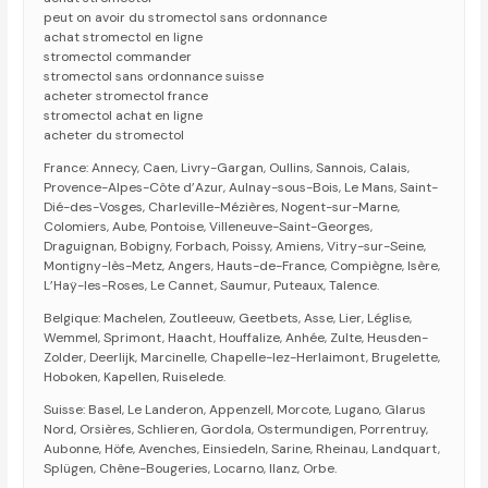
peut on avoir du stromectol sans ordonnance
achat stromectol en ligne
stromectol commander
stromectol sans ordonnance suisse
acheter stromectol france
stromectol achat en ligne
acheter du stromectol
France: Annecy, Caen, Livry-Gargan, Oullins, Sannois, Calais,
Provence-Alpes-Côte d’Azur, Aulnay-sous-Bois, Le Mans, Saint-
Dié-des-Vosges, Charleville-Mézières, Nogent-sur-Marne,
Colomiers, Aube, Pontoise, Villeneuve-Saint-Georges,
Draguignan, Bobigny, Forbach, Poissy, Amiens, Vitry-sur-Seine,
Montigny-lès-Metz, Angers, Hauts-de-France, Compiègne, Isère,
L’Haÿ-les-Roses, Le Cannet, Saumur, Puteaux, Talence.
Belgique: Machelen, Zoutleeuw, Geetbets, Asse, Lier, Léglise,
Wemmel, Sprimont, Haacht, Houffalize, Anhée, Zulte, Heusden-
Zolder, Deerlijk, Marcinelle, Chapelle-lez-Herlaimont, Brugelette,
Hoboken, Kapellen, Ruiselede.
Suisse: Basel, Le Landeron, Appenzell, Morcote, Lugano, Glarus
Nord, Orsières, Schlieren, Gordola, Ostermundigen, Porrentruy,
Aubonne, Höfe, Avenches, Einsiedeln, Sarine, Rheinau, Landquart,
Splügen, Chêne-Bougeries, Locarno, Ilanz, Orbe.