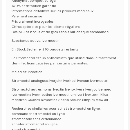
Anonymat complet et légal
100% satisfaction garantie
Informations détaillées sur les produits médicaux
Paiement securise
Prix vraiment incroyables
Offres spéciales pour les clients réguliers
Des pilules bonus et de gros rabais sur chaque commande
Substance active: Ivermectin
En Stock:Seulement 10 paquets restants
Le Stromectol est un anthelminthique utilisé dans le traitement
des infections causées par certains parasites.
Maladies: Infection
Stromectol analogues: Iverjohn Iverheal Iversun Ivermectol
Stromectol autres noms: Ivectin Ivenox Ivera Ivergot Ivermec
Ivermectina Ivermectine Ivermectinum Ivert Ivexterm Kilox
Mectizan Quanox Revectina Scabo Securo Simpiox view all
Recherches similaires pour achat stromectol en ligne:
commander stromectol en ligne
stromectole sans ordonnance
acheter stromectol en ligne
achat stromectol