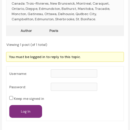
Canada: Trois-Rivieres, New Brunswick, Montreal, Caraquet,
Ontario, Dieppe, Edmundston, Bathurst, Manitoba, Tracadie,
Moncton, Gatineau, Ottawa, Dalhousie, Québec City,
Campbellton, Edmunston, Sherbrooke, St. Boniface.
Author
Posts
Viewing 1 post (of 1 total)
You must be logged in to reply to this topic.
Username:
Password:
Keep me signed in
Log In