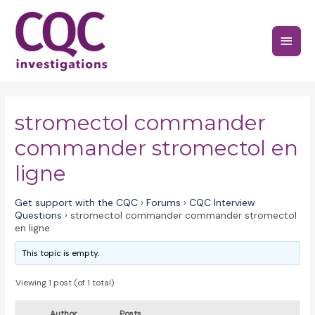
Skip
to
Main
content
Menu
stromectol commander
commander stromectol en
ligne
Get support with the CQC
›
Forums
›
CQC Interview
Questions
›
stromectol commander commander stromectol
en ligne
This topic is empty.
Viewing 1 post (of 1 total)
Author
Posts