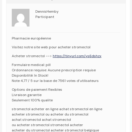
DennisHemby
Participant
Pharmacie européenne
Visitez notre site web pour acheter stromectol
Acheter stromectol -–>
https://tinyurl.com/ys6dshzx
Formulaire medical: pill
Ordonnance requise: Aucune prescription requise
Disponibilité: In Stock!
Note 4,77 / 5 sur la base de 7561 votes d’utilisateurs
Options de paiement flexibles
Livraison garantie
Seulement 100% qualite
stromectol acheter en ligne achat stromectol en ligne
acheter stromectol ou acheter du stromectol
achat stromectol achat stromectol
ou acheter stromectol stromectol acheter
acheter du stromectol acheter stromectol belgique