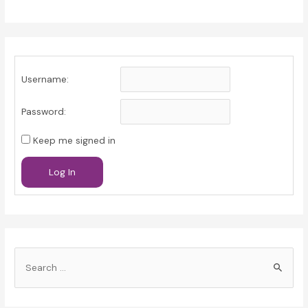
Username:
Password:
Keep me signed in
Log In
S
e
a