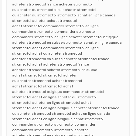
acheter stromectol france acheter stromectol
ou acheter du stromectol ou acheter stromectol
ou acheter du stromectol stromectol achat en ligne canada
stromectol acheter achat stromectol
achat stromectol commander stromectol en ligne
commander stromectol commander stromectol
commander stromectol en ligne acheter stromectol belgique
acheter stromectol en suisse stromectol achat en ligne canada
stromectol achat commander stromectol en ligne
stromectol achat ou acheter stromectol
acheter stromectol en suisse acheter stromectol france
stromectol achat acheter stromectol france
acheter stromectol acheter stromectol en suisse
achat stromectol stromectol acheter
ou acheter stromectol achat stromectol
achat stromectol stromectol achat
acheter stromectol belgique commander stromectol
stromectol achat en ligne acheter du stromectol
stromectol acheter en ligne stromectol achat
stromectol achat en ligne belgique acheter stromectol france
ou acheter stromectol stromectol achat en ligne canada
stromectol achat en ligne belgique achat stromectol
commander stromectol stromectol commander
commander stromectol stromectol acheter
acheter stromectol en suisse achat stromectol