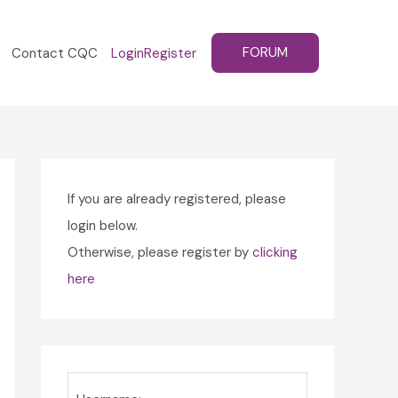
FORUM
Contact CQC
Login
Register
If you are already registered, please
login below.
Otherwise, please register by
clicking
here