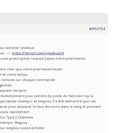
#853754
pour acheter rybelsus
sus -–>
https://tinyurl.com/rybelsus24
cune prescription requise (dans notre pharmacie)
oins cher que votre pharmacie locale
t et votre temps
es remises sur chaque commande
glutide
paquets restants
 révolutionnaire pour perdre du poids du fabricant qui a
njectables Ozempic et Wegovy. Il a été démontré que ces
ces pour abaisser le taux de sucre dans le sang et peuvent
poids rapidement.
itus Type 2 Diabetes
 Ozempic Wegovy
our wegovy suisse acheter: