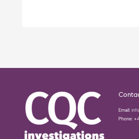
Post
navigation
Conta
Email:
inf
Phone: +4