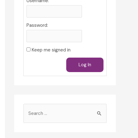
Username:
Password:
Keep me signed in
Log In
S
e
a
r