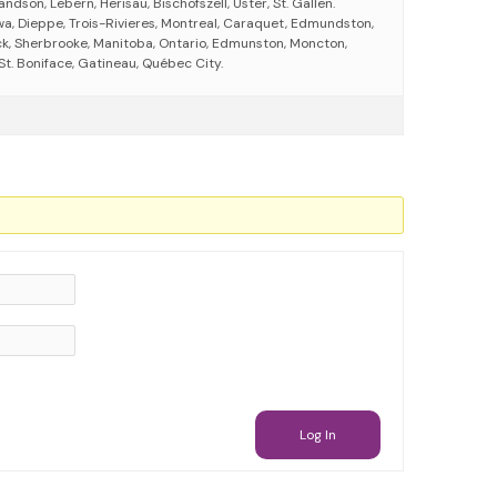
andson, Lebern, Herisau, Bischofszell, Uster, St. Gallen.
a, Dieppe, Trois-Rivieres, Montreal, Caraquet, Edmundston,
k, Sherbrooke, Manitoba, Ontario, Edmunston, Moncton,
St. Boniface, Gatineau, Québec City.
Log In