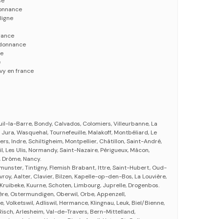
se
donnance
ligne
rance
rdonnance
de
e
y en france
uil-la-Barre, Bondy, Calvados, Colomiers, Villeurbanne, La
 Jura, Wasquehal, Tournefeuille, Malakoff, Montbéliard, Le
s, Indre, Schiltigheim, Montpellier, Châtillon, Saint-André,
il, Les Ulis, Normandy, Saint-Nazaire, Périgueux, Mâcon,
 Drôme, Nancy.
lmunster, Tintigny, Flemish Brabant, Ittre, Saint-Hubert, Oud-
oy, Aalter, Clavier, Bilzen, Kapelle-op-den-Bos, La Louvière,
 Kruibeke, Kuurne, Schoten, Limbourg, Juprelle, Drogenbos.
yère, Ostermundigen, Oberwil, Orbe, Appenzell,
, Volketswil, Adliswil, Hermance, Klingnau, Leuk, Biel/Bienne,
 Risch, Arlesheim, Val-de-Travers, Bern-Mittelland,