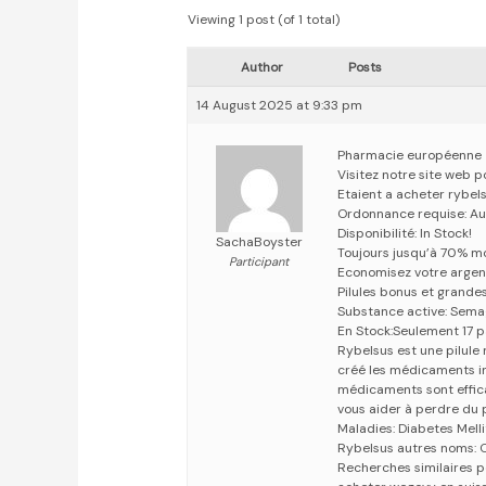
Viewing 1 post (of 1 total)
Author
Posts
14 August 2025 at 9:33 pm
Pharmacie européenne
Visitez notre site web 
Etaient a acheter rybel
Ordonnance requise: Au
Disponibilité: In Stock!
SachaBoyster
Toujours jusqu’à 70% m
Participant
Economisez votre argen
Pilules bonus et grand
Substance active: Sema
En Stock:Seulement 17 
Rybelsus est une pilule
créé les médicaments i
médicaments sont effica
vous aider à perdre du 
Maladies: Diabetes Mell
Rybelsus autres noms:
Recherches similaires p