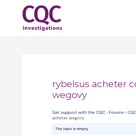
Skip
to
content
rybelsus acheter
wegovy
Get support with the CQC
›
Forums
›
CQC
acheter wegovy
This topic is empty.