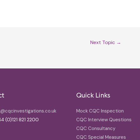
Next Topic
→
ct
Quick Links
o@cqcinvestigations.co.uk
Mock CQC Inspection
4 (0)121 821 2200
CQC Interview Questions
CQC Consultancy
CQC Special Measures