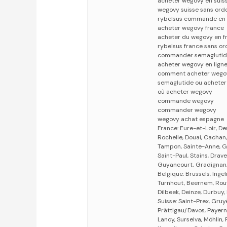
acheter wegovy en suis
wegovy suisse sans or
rybelsus commande en 
acheter wegovy france
acheter du wegovy en f
rybelsus france sans o
commander semagluti
acheter wegovy en lign
comment acheter wegov
semaglutide ou acheter
où acheter wegovy
commande wegovy
commander wegovy
wegovy achat espagne
France: Eure-et-Loir, De
Rochelle, Douai, Cachan,
Tampon, Sainte-Anne, Ger
Saint-Paul, Stains, Drave
Guyancourt, Gradignan,
Belgique: Brussels, Inge
Turnhout, Beernem, Rouvr
Dilbeek, Deinze, Durbuy,
Suisse: Saint-Prex, Gru
Prättigau/Davos, Payerne
Lancy, Surselva, Möhlin,