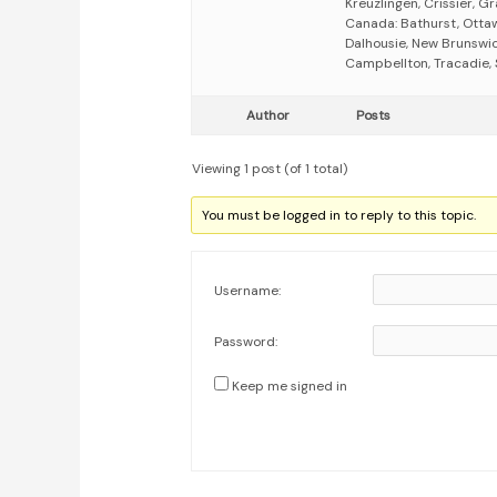
Kreuzlingen, Crissier, Gr
Canada: Bathurst, Ottaw
Dalhousie, New Brunswic
Campbellton, Tracadie, 
Author
Posts
Viewing 1 post (of 1 total)
You must be logged in to reply to this topic.
Username:
Password:
Keep me signed in