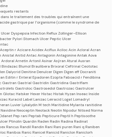
gal
idine
paquets restants
ée dans le traitement des troubles qui entraînent une
’acide gastrique par l’organisme (comme le syndrome de
Ulcer Dyspepsia Infection Reflux Zollinger–Ellison
bacter Pylori Stomach Ulcer Peptic Ulcer
antac
Aceptin r Acicare Acidex Aciflux Aciloc Acin Acloral Acran
n Anistal Anitid Antac Antagonin Antagonine Antak Aova
 Ardoral Arnetin Artonil Asinar Asýran Atural Ausran
 Bindazac Blumol Braulibera Brixoral Ceftrinal Ceototac
n Dalycrid Denitine Denulcer Digen Digen eff Docraniti
uran Editin r Enteral Epadoren Ezopta Faboacid r Fendibina
 Gastran Gastrial Gastridin Gastridina Gastriflam
strolets Gastroloc Gastrosedol Gastrozac Gastrulcer
 Glotac Hatsker Hexer Histac Histak Hyzan Inseac Inside
nizac Kuracid Label Lanizac Leiracid Logat Lomadryl
eran Luvier Lykalydin M tech Maritidine Mylanta ranitidine
n Navidine Neoceptin Neotack Neotin Nipodur Nitised Norma
Odanet Pep rani Peptab Pepticure Peptil h Peptisoothe
ulcer Ptinolin Quardin Raden Radin Radina Radinat
x Rancus Randil Randin Rani Rani puren Rani q Raniben
loc Ranibos Ranic Ranicel Ranicid Raniclon Raniclorh