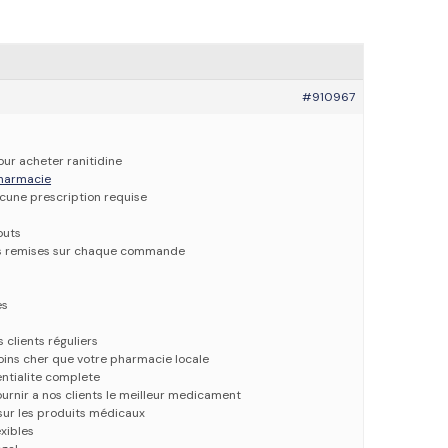
#910967
our acheter ranitidine
 pharmacie
ucune prescription requise
outs
es remises sur chaque commande
es
 clients réguliers
oins cher que votre pharmacie locale
entialite complete
urnir a nos clients le meilleur medicament
 sur les produits médicaux
xibles