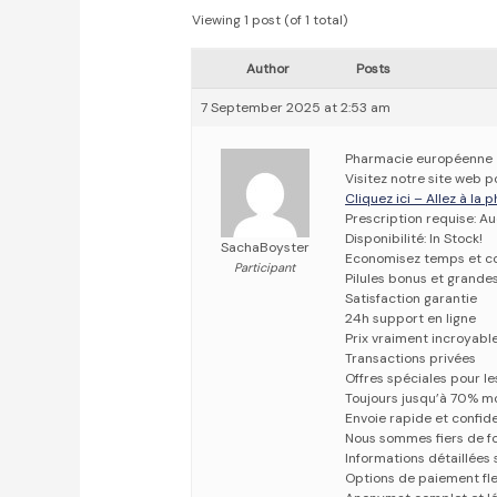
Viewing 1 post (of 1 total)
Author
Posts
7 September 2025 at 2:53 am
Pharmacie européenne
Visitez notre site web p
Cliquez ici – Allez à la
Prescription requise: A
Disponibilité: In Stock!
SachaBoyster
Economisez temps et c
Participant
Pilules bonus et grand
Satisfaction garantie
24h support en ligne
Prix vraiment incroyabl
Transactions privées
Offres spéciales pour les
Toujours jusqu’à 70% m
Envoie rapide et confid
Nous sommes fiers de fo
Informations détaillées
Options de paiement fle