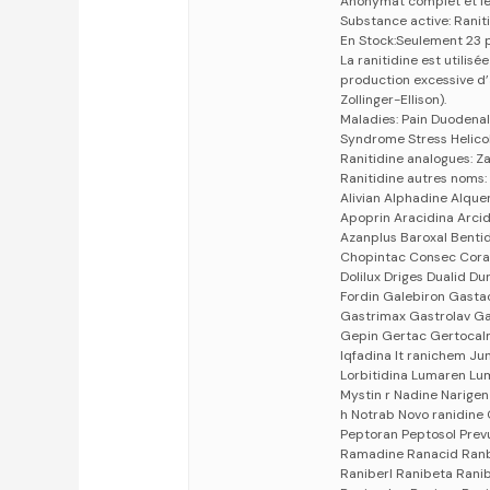
Anonymat complet et lé
Substance active: Ranit
En Stock:Seulement 23 
La ranitidine est utilis
production excessive d
Zollinger-Ellison).
Maladies: Pain Duodenal 
Syndrome Stress Helico
Ranitidine analogues: Z
Ranitidine autres noms: 
Alivian Alphadine Alque
Apoprin Aracidina Arcid
Azanplus Baroxal Bentid
Chopintac Consec Corale
Dolilux Driges Dualid D
Fordin Galebiron Gastac
Gastrimax Gastrolav Ga
Gepin Gertac Gertocalm
Iqfadina It ranichem Ju
Lorbitidina Lumaren Lum
Mystin r Nadine Narige
h Notrab Novo ranidine 
Peptoran Peptosol Prev
Ramadine Ranacid Ranbe
Raniberl Ranibeta Ranib