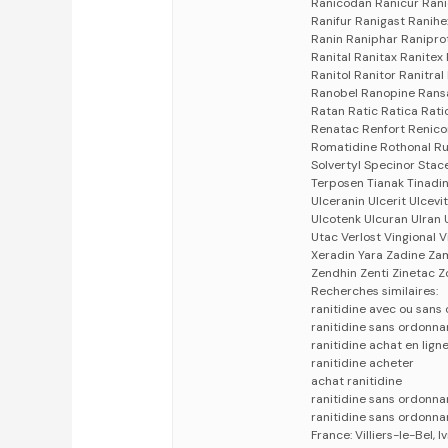
Ranicodan Ranicur Rani
Ranifur Ranigast Ranih
Ranin Raniphar Raniprot
Ranital Ranitax Ranitex 
Ranitol Ranitor Ranitral
Ranobel Ranopine Ransa
Ratan Ratic Ratica Rati
Renatac Renfort Renicon
Romatidine Rothonal Ru
Solvertyl Specinor Stac
Terposen Tianak Tinadin
Ulceranin Ulcerit Ulcev
Ulcotenk Ulcuran Ulran U
Utac Verlost Vingional 
Xeradin Yara Zadine Za
Zendhin Zenti Zinetac Z
Recherches similaires:
ranitidine avec ou san
ranitidine sans ordonna
ranitidine achat en lign
ranitidine acheter
achat ranitidine
ranitidine sans ordonna
ranitidine sans ordonn
France: Villiers-le-Bel,