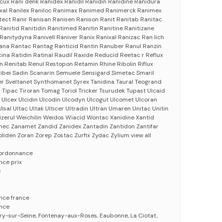
cux Rani denk Ranidex Ranidil Ranidin Ranidine Ranidura
exal Ranilex Raniloc Ranimax Ranimed Ranimerck Ranimex
ect Ranir Ranisan Ranisen Ranison Ranit Ranitab Ranitac
Ranitid Ranitidin Ranitimed Ranitin Ranitine Ranitizane
 Ranitydyna Ranivell Raniver Ranix Ranixal Ranizac Ran lich
na Rantac Rantag Ranticid Rantin Ranuber Ranul Ranzin
cina Ratidin Ratinal Raudil Raxide Reducid Reetac r Reflux
 Renitab Renul Restopon Retamin Rhine Ribolin Riflux
ibei Sadin Scanarin Semuele Sensigard Simetac Smaril
er Sveltanet Synthomanet Syrex Tanidina Taural Teogrand
 Tipac Tiroran Tomag Toriol Tricker Tsurudek Tupast Ulcaid
it Ulcex Ulcidin Ulcodin Ulcodyn Ulcogut Ulcomet Ulcoran
lsal Ultac Ultak Ulticer Ultradin Ultran Umaren Unitac Unitin
Vizerul Weichilin Weidos Wiacid Wontac Xanidine Xantid
mec Zanamet Zandid Zanidex Zantadin Zantidon Zantifar
oliden Zoran Zorep Zostac Zurfix Zydac Zylium view all
s ordonnance
nce prix
e
nce france
ance
 Ivry-sur-Seine, Fontenay-aux-Roses, Eaubonne, La Ciotat,