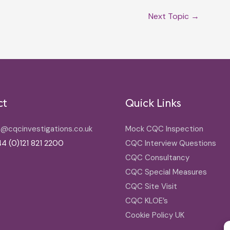
Next Topic
→
ct
Quick Links
o@cqcinvestigations.co.uk
Mock CQC Inspection
4 (0)121 821 2200
CQC Interview Questions
CQC Consultancy
CQC Special Measures
CQC Site Visit
CQC KLOE’s
Cookie Policy UK