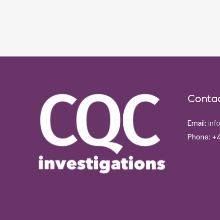
Post
navigation
Conta
Email:
inf
Phone: +4