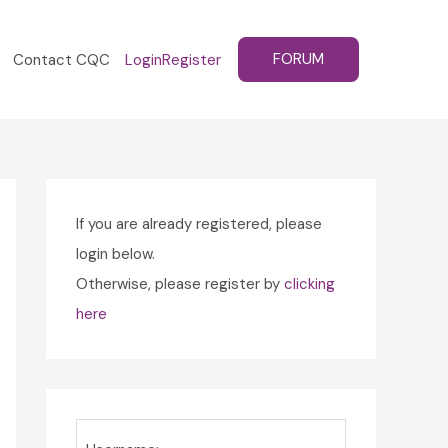
FORUM
Contact CQC
Login
Register
If you are already registered, please
login below.
Otherwise, please register by
clicking
here