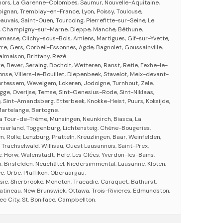
rs, La Garenne-Colombes, Saumur, Nouvelle-Aquitaine,
ignan, Tremblay-en-France, Lyon, Poissy, Toulouse,
auvais, Saint-Ouen, Tourcoing, Pierrefitte-sur-Seine, Le
ay, Champigny-sur-Marne, Dieppe, Manche, Béthune,
masse, Clichy-sous-Bois, Amiens, Martigues, Gif-sur-Yvette,
re, Gers, Corbeil-Essonnes, Agde, Bagnolet, Goussainville,
lmaison, Brittany, Rezé.
e, Bever, Seraing, Bocholt, Wetteren, Ranst, Retie, Fexhe-le-
nse, Villers-le-Bouillet, Diepenbeek, Stavelot, Meix-devant-
ortessem, Wevelgem, Lokeren, Jodoigne, Turnhout, Zele,
gge, Overijse, Temse, Sint-Genesius-Rode, Sint-Niklaas,
, Sint-Amandsberg, Etterbeek, Knokke-Heist, Puurs, Koksijde,
artelange, Bertogne.
La Tour-de-Trême, Münsingen, Neunkirch, Biasca, La
ganserland, Toggenburg, Lichtensteig, Chêne-Bougeries,
n, Rolle, Lenzburg, Pratteln, Kreuzlingen, Baar, Weinfelden,
 Trachselwald, Willisau, Ouest Lausannois, Saint-Prex,
, Horw, Walenstadt, Höfe, Les Clées, Yverdon-les-Bains,
n, Birsfelden, Neuchâtel, Niedersimmental, Lausanne, Kloten,
 Orbe, Pfäffikon, Oberaargau.
sie, Sherbrooke, Moncton, Tracadie, Caraquet, Bathurst,
tineau, New Brunswick, Ottawa, Trois-Rivieres, Edmundston,
c City, St. Boniface, Campbellton.