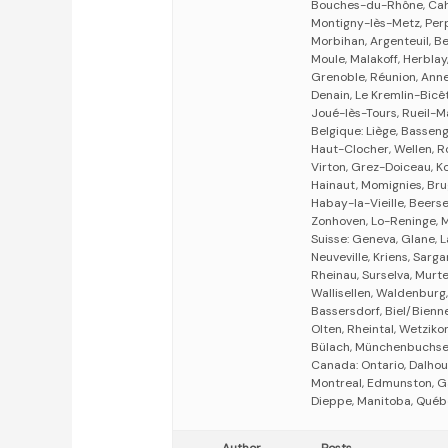
Bouches-du-Rhône, Caho
Montigny-lès-Metz, Perp
Morbihan, Argenteuil, Be
Moule, Malakoff, Herbl
Grenoble, Réunion, Anne
Denain, Le Kremlin-Bicêt
Joué-lès-Tours, Rueil-Ma
Belgique: Liège, Basseng
Haut-Clocher, Wellen, Ro
Virton, Grez-Doiceau, K
Hainaut, Momignies, Bru
Habay-la-Vieille, Beerse
Zonhoven, Lo-Reninge, M
Suisse: Geneva, Glane, 
Neuveville, Kriens, Sar
Rheinau, Surselva, Murte
Wallisellen, Waldenburg,
Bassersdorf, Biel/Bienne
Olten, Rheintal, Wetziko
Bülach, Münchenbuchsee,
Canada: Ontario, Dalhou
Montreal, Edmunston, Ga
Dieppe, Manitoba, Québe