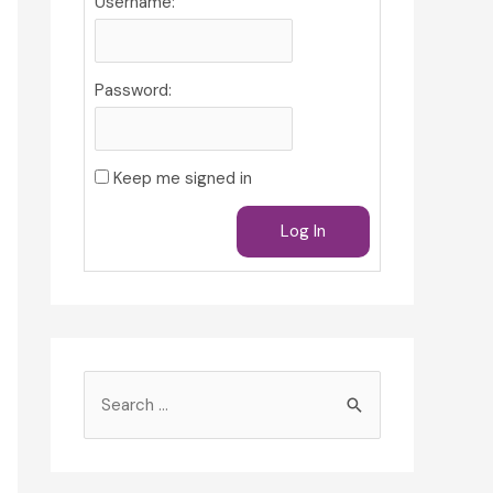
Username:
Password:
Keep me signed in
Log In
S
e
a
r