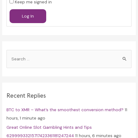
Keep me signed in
Log In
S
e
a
r
c
Recent Replies
h
f
BTC to XMR – What’s the smoothest conversion method?
11
o
hours, 1 minute ago
r
Great Online Slot Gambling Hints and Tips
:
62999933215717423361181247244
11 hours, 6 minutes ago