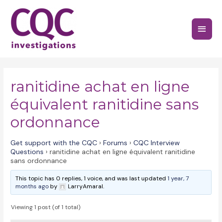
Skip
to
Main
content
Menu
ranitidine achat en ligne
équivalent ranitidine sans
ordonnance
Get support with the CQC
›
Forums
›
CQC Interview
Questions
›
ranitidine achat en ligne équivalent ranitidine
sans ordonnance
This topic has 0 replies, 1 voice, and was last updated
1 year, 7
months ago
by
LarryAmaral.
Viewing 1 post (of 1 total)