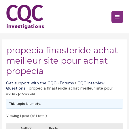
Skip
to
Main
content
Menu
propecia finasteride achat
meilleur site pour achat
propecia
Get support with the CQC
›
Forums
›
CQC Interview
Questions
›
propecia finasteride achat meilleur site pour
achat propecia
This topic is empty.
Viewing 1 post (of 1 total)
Author
Posts