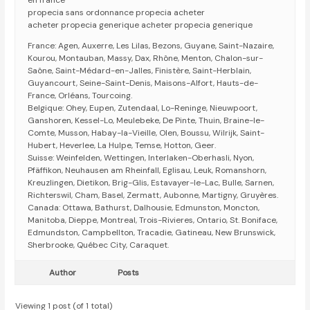
en france
propecia sans ordonnance propecia acheter
acheter propecia generique acheter propecia generique
France: Agen, Auxerre, Les Lilas, Bezons, Guyane, Saint-Nazaire,
Kourou, Montauban, Massy, Dax, Rhône, Menton, Chalon-sur-
Saône, Saint-Médard-en-Jalles, Finistère, Saint-Herblain,
Guyancourt, Seine-Saint-Denis, Maisons-Alfort, Hauts-de-
France, Orléans, Tourcoing.
Belgique: Ohey, Eupen, Zutendaal, Lo-Reninge, Nieuwpoort,
Ganshoren, Kessel-Lo, Meulebeke, De Pinte, Thuin, Braine-le-
Comte, Musson, Habay-la-Vieille, Olen, Boussu, Wilrijk, Saint-
Hubert, Heverlee, La Hulpe, Temse, Hotton, Geer.
Suisse: Weinfelden, Wettingen, Interlaken-Oberhasli, Nyon,
Pfäffikon, Neuhausen am Rheinfall, Eglisau, Leuk, Romanshorn,
Kreuzlingen, Dietikon, Brig-Glis, Estavayer-le-Lac, Bulle, Sarnen,
Richterswil, Cham, Basel, Zermatt, Aubonne, Martigny, Gruyères.
Canada: Ottawa, Bathurst, Dalhousie, Edmunston, Moncton,
Manitoba, Dieppe, Montreal, Trois-Rivieres, Ontario, St. Boniface,
Edmundston, Campbellton, Tracadie, Gatineau, New Brunswick,
Sherbrooke, Québec City, Caraquet.
Author
Posts
Viewing 1 post (of 1 total)