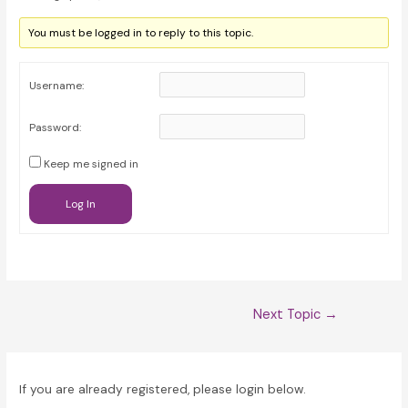
You must be logged in to reply to this topic.
Username:
Password:
Keep me signed in
Log In
Post
Next Topic
→
navigation
If you are already registered, please login below.