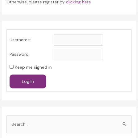
Otherwise, please register by
clicking here
Username:
Password:
Keep me signed in
Log In
S
e
a