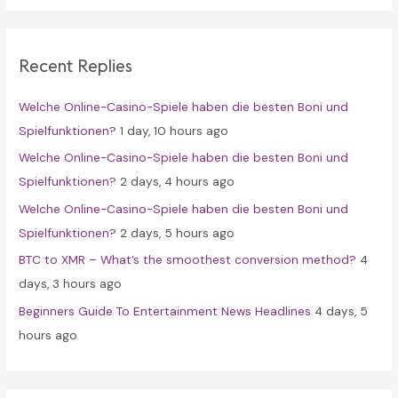
r
c
Recent Replies
h
f
Welche Online-Casino-Spiele haben die besten Boni und
o
Spielfunktionen?
1 day, 10 hours ago
r
Welche Online-Casino-Spiele haben die besten Boni und
:
Spielfunktionen?
2 days, 4 hours ago
Welche Online-Casino-Spiele haben die besten Boni und
Spielfunktionen?
2 days, 5 hours ago
BTC to XMR – What’s the smoothest conversion method?
4
days, 3 hours ago
Beginners Guide To Entertainment News Headlines
4 days, 5
hours ago