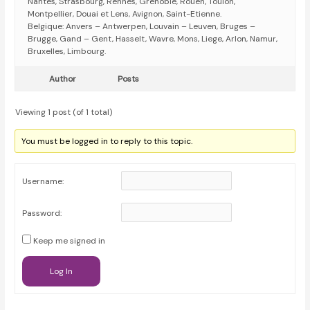
Nantes, Strasbourg, Rennes, Grenoble, Rouen, Toulon,
Montpellier, Douai et Lens, Avignon, Saint-Etienne.
Belgique: Anvers – Antwerpen, Louvain – Leuven, Bruges –
Brugge, Gand – Gent, Hasselt, Wavre, Mons, Liege, Arlon, Namur,
Bruxelles, Limbourg.
Author
Posts
Viewing 1 post (of 1 total)
You must be logged in to reply to this topic.
Username:
Password:
Keep me signed in
Log In