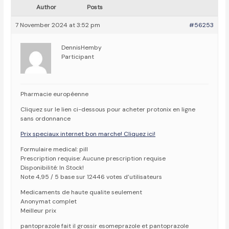
Author
Posts
7 November 2024 at 3:52 pm
#56253
DennisHemby
Participant
Pharmacie européenne
Cliquez sur le lien ci-dessous pour acheter protonix en ligne
sans ordonnance
Prix speciaux internet bon marche! Cliquez ici!
Formulaire medical: pill
Prescription requise: Aucune prescription requise
Disponibilité: In Stock!
Note 4,95 / 5 base sur 12446 votes d’utilisateurs
Medicaments de haute qualite seulement
Anonymat complet
Meilleur prix
pantoprazole fait il grossir esomeprazole et pantoprazole