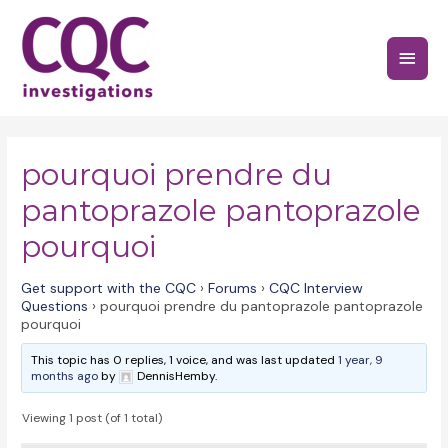
Skip
to
Main
content
Menu
pourquoi prendre du
pantoprazole pantoprazole
pourquoi
Get support with the CQC
›
Forums
›
CQC Interview
Questions
›
pourquoi prendre du pantoprazole pantoprazole
pourquoi
This topic has 0 replies, 1 voice, and was last updated
1 year, 9
months ago
by
DennisHemby.
Viewing 1 post (of 1 total)