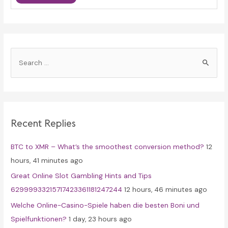
S
e
a
r
c
Recent Replies
h
f
BTC to XMR – What’s the smoothest conversion method?
12
o
hours, 41 minutes ago
r
Great Online Slot Gambling Hints and Tips
:
62999933215717423361181247244
12 hours, 46 minutes ago
Welche Online-Casino-Spiele haben die besten Boni und
Spielfunktionen?
1 day, 23 hours ago