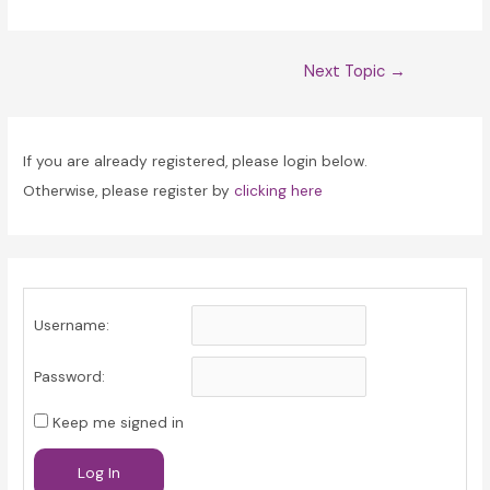
Post
Next Topic
→
navigation
If you are already registered, please login below.
Otherwise, please register by
clicking here
Username:
Password:
Keep me signed in
Log In