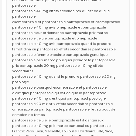
comment prendre pantoprazole effets secondaires
pantoprazole
pantoprazole 40 mg effets secondaires qu est ce que le
pantoprazole
esomeprazole et pantoprazole pantoprazole et esomeprazole
pantoprazole 40 mg avis omeprazole et pantoprazole
pantoprazole sur ordonnance pantoprazole prix maroc
pantoprazole gelule pantoprazole et omeprazole
pantoprazole 40 mg avis pantoprazole quand le prendre
famotidina ou pantoprazol effets secondaires pantoprazole
pantoprazole femme enceinte pantoprazole generique
pantoprazole prix maroc pourquoi prendre le pantoprazole
prix pantoprazole 20 mg pantoprazole 40 mg effets
secondaires
pantoprazole 40 mg quand le prendre pantoprazole 20 mg
posologie
pantoprazole pourquoi esomeprazole et pantoprazole
c est quoi pantoprazole qu est ce que le pantoprazole
pantoprazole 40 mg c est quoi pantoprazol posologie
pantoprazole 20 mg prix effets secondaires pantoprazole
omeprazole ou pantoprazole pantoprazole effet au bout de
combien de temps
pantoprazole gelule le pantoprazole est il dangereux
pantoprazole 40 mg prix maroc pantocal ou pantoprazol
France: Paris, Lyon, Marseille, Toulouse, Bordeaux, Lille, Nice,