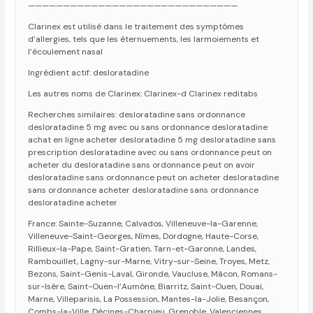
——————————————————————————————
Clarinex est utilisé dans le traitement des symptômes
d’allergies, tels que les éternuements, les larmoiements et
l’écoulement nasal
Ingrédient actif: desloratadine
Les autres noms de Clarinex: Clarinex-d Clarinex reditabs
Recherches similaires: desloratadine sans ordonnance
desloratadine 5 mg avec ou sans ordonnance desloratadine
achat en ligne acheter desloratadine 5 mg desloratadine sans
prescription desloratadine avec ou sans ordonnance peut on
acheter du desloratadine sans ordonnance peut on avoir
desloratadine sans ordonnance peut on acheter desloratadine
sans ordonnance acheter desloratadine sans ordonnance
desloratadine acheter
France: Sainte-Suzanne, Calvados, Villeneuve-la-Garenne,
Villeneuve-Saint-Georges, Nîmes, Dordogne, Haute-Corse,
Rillieux-la-Pape, Saint-Gratien, Tarn-et-Garonne, Landes,
Rambouillet, Lagny-sur-Marne, Vitry-sur-Seine, Troyes, Metz,
Bezons, Saint-Genis-Laval, Gironde, Vaucluse, Mâcon, Romans-
sur-Isère, Saint-Ouen-l’Aumône, Biarritz, Saint-Ouen, Douai,
Marne, Villeparisis, La Possession, Mantes-la-Jolie, Besançon,
Combs-la-Ville, Décines-Charpieu, Grenoble, Valenciennes,