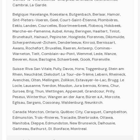
Cambrai, La Garde.
Belgique: Havelange, Roeselare, Butgenbach, Berlaar, Hamoir,
Sint-Pieters-Voeren, Geel, Court-Saint-Étienne, Plombières,
Eeklo, Landen, Courcelles, Boortmeerbeek, Flobecq, Holsbeek,
Marche-en-Famenne, Aubel, Amay, Beringen, Haaltert, Tinlot,
Brunehault, Hainaut, Pepinster, Hooglede, Florennes, Diksmuide,
Scherpenheuvel-Zichem, Denderleeuw, Kinrooi, Bernissart,
Awans, Rochefort, Bruxelles, Raeren, Antwerp, Comines-
Warneton, Tielt, Comblain-au-Pont, Wemmel, Lede, Wanze,
Beveren, Asse, Bastogne, Schaerbeek, Gooik, Florenville.
Suisse: Riva San Vitale, Pully, Davos, Horw, Toggenburg, Stein am
Rhein, Neuchâtel, Dielsdorf, La Tour-de-Trême, Lebern, Rheineck,
Avenches, Olten, Mellingen, Zollikon, Estavayer-le-Lac, Brugg, Le
Locle, Lausanne, Yverdon, Moudon, Jura bernois, Kriens, Chur,
Sursee, Brig, Thun, Wettingen, Appenzell, Grandcour, Prilly,
Peseux, Winterthur, Wangen an der Aare, Büren a.A., Morcote,
Eglisau, Sargans, Cossonay, Waldenburg, Neunkirch.
Canada: Moncton, Ontario, Québec City, Caraquet, Campbellton,
Edmunston, Trois-Rivieres, Tracadie, Sherbrooke, Ottawa,
Manitoba, Dieppe, Edmundston, New Brunswick, Dalhousie,
Gatineau, Bathurst, St. Boniface, Montreal.