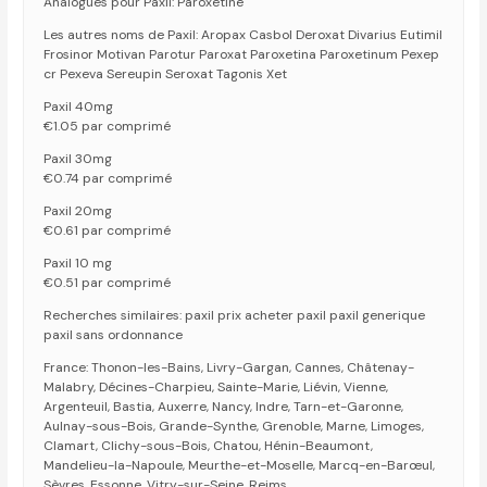
Analogues pour Paxil: Paroxetine
Les autres noms de Paxil: Aropax Casbol Deroxat Divarius Eutimil
Frosinor Motivan Parotur Paroxat Paroxetina Paroxetinum Pexep
cr Pexeva Sereupin Seroxat Tagonis Xet
Paxil 40mg
€1.05 par comprimé
Paxil 30mg
€0.74 par comprimé
Paxil 20mg
€0.61 par comprimé
Paxil 10 mg
€0.51 par comprimé
Recherches similaires: paxil prix acheter paxil paxil generique
paxil sans ordonnance
France: Thonon-les-Bains, Livry-Gargan, Cannes, Châtenay-
Malabry, Décines-Charpieu, Sainte-Marie, Liévin, Vienne,
Argenteuil, Bastia, Auxerre, Nancy, Indre, Tarn-et-Garonne,
Aulnay-sous-Bois, Grande-Synthe, Grenoble, Marne, Limoges,
Clamart, Clichy-sous-Bois, Chatou, Hénin-Beaumont,
Mandelieu-la-Napoule, Meurthe-et-Moselle, Marcq-en-Barœul,
Sèvres, Essonne, Vitry-sur-Seine, Reims.