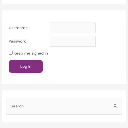
Username:
Password:
Keep me signed in
Log In
S
e
a
r