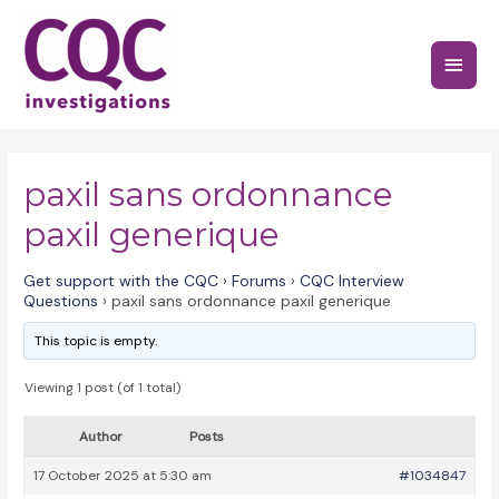
Skip
to
Main
content
Menu
paxil sans ordonnance
paxil generique
Get support with the CQC
›
Forums
›
CQC Interview
Questions
›
paxil sans ordonnance paxil generique
This topic is empty.
Viewing 1 post (of 1 total)
Author
Posts
17 October 2025 at 5:30 am
#1034847