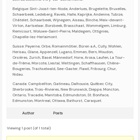
Belgique: Sint-Joost-ten-Node, Anderlues, Brugelette, Bruxelles,
Schaerbeek, Ledeberg, Ravels, Halle, Kaprijke, Andenne, Tubize,
Châtelet, Schaarbeek, Wijnegem, Aiseau, Binche, Meix-devant-
Virton, Aartselaar, Borsbeek, Brasschaat, Wommelgem, Limburg,
Remicourt, Woluwe-Saint-Pierre, Maldegem, Ottignies,
Chapelle-lez-Herlaimont.
Suisse: Payerne, Orbe, Romainmôtier, Büren a.A., Cully, Wohlen,
Herisau, Glane, Appenzell, Lugano, Emmen, Bern, Moudon,
Orsières, Zurich, Basel, Männedorf, Horw, Arosa, Laufen, La Tour-
de-Trême, Morcote, Liestal, Wettingen, Schaffhausen, Chêne-
Bougeries, Trachselwald, See-Gaster, Flawil, Fribourg, Chur,
Nidau.
Canada: Campbellton, Gatineau, Dalhousie, Québec City,
Sherbrooke, Trois-Rivieres, New Brunswick, Dieppe, Moncton,
Ontario, Tracadie, Manitoba, Edmundston, St. Boniface,
Edmunston, Montreal, Ottawa, Bathurst, Caraquet.
Author
Posts
Viewing 1 post (of 1 total)