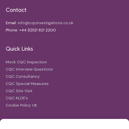
Contact
Email:
info@cqcinvestigations.co.uk
Phone: +44 (0)121 821 2200
Quick Links
Mock CQC Inspection
CQC Interview Questions
CQC Consultancy
CQC Special Measures
CQC Site Visit
CQC KLOE’s
Cookie Policy UK
Search