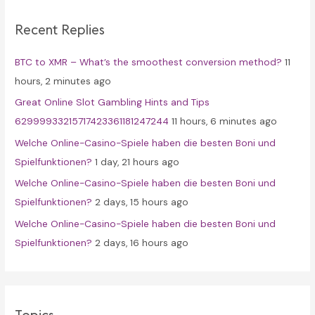
c
Recent Replies
h
f
BTC to XMR – What’s the smoothest conversion method?
11
o
hours, 2 minutes ago
r
Great Online Slot Gambling Hints and Tips
:
62999933215717423361181247244
11 hours, 6 minutes ago
Welche Online-Casino-Spiele haben die besten Boni und
Spielfunktionen?
1 day, 21 hours ago
Welche Online-Casino-Spiele haben die besten Boni und
Spielfunktionen?
2 days, 15 hours ago
Welche Online-Casino-Spiele haben die besten Boni und
Spielfunktionen?
2 days, 16 hours ago
Topics