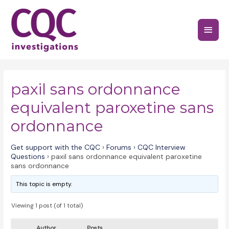
Skip
to
Main
content
Menu
paxil sans ordonnance
equivalent paroxetine sans
ordonnance
Get support with the CQC
›
Forums
›
CQC Interview
Questions
›
paxil sans ordonnance equivalent paroxetine
sans ordonnance
This topic is empty.
Viewing 1 post (of 1 total)
Author
Posts