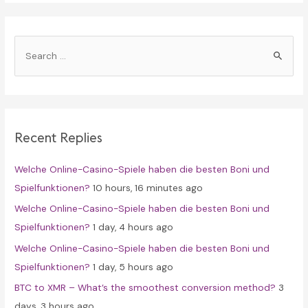
S
e
a
r
c
Recent Replies
h
f
Welche Online-Casino-Spiele haben die besten Boni und
o
Spielfunktionen?
10 hours, 16 minutes ago
r
Welche Online-Casino-Spiele haben die besten Boni und
:
Spielfunktionen?
1 day, 4 hours ago
Welche Online-Casino-Spiele haben die besten Boni und
Spielfunktionen?
1 day, 5 hours ago
BTC to XMR – What’s the smoothest conversion method?
3
days, 3 hours ago