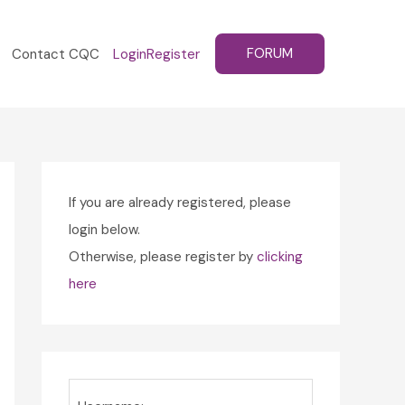
FORUM
Contact CQC
Login
Register
If you are already registered, please
login below.
Otherwise, please register by
clicking
here