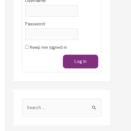
Username:
Password:
Keep me signed in
Log In
S
e
a
r