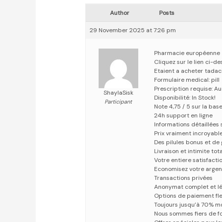
Author
Posts
29 November 2025 at 7:26 pm
Pharmacie européenne
Cliquez sur le lien ci-
Etaient a acheter tada
Formulaire medical: pill
Prescription requise: A
ShaylaSisk
Disponibilité: In Stock!
Participant
Note 4,75 / 5 sur la bas
24h support en ligne
Informations détaillées
Prix vraiment incroyabl
Des pilules bonus et d
Livraison et intimite tot
Votre entiere satisfact
Economisez votre argen
Transactions privées
Anonymat complet et lé
Options de paiement fle
Toujours jusqu’à 70% m
Nous sommes fiers de fo