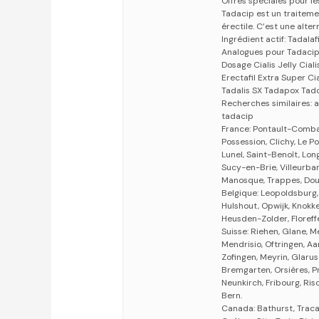
Offres spéciales pour les
Tadacip est un traiteme
érectile. C’est une alter
Ingrédient actif: Tadalafi
Analogues pour Tadacip: 
Dosage Cialis Jelly Ciali
Erectafil Extra Super Cia
Tadalis SX Tadapox Tado
Recherches similaires: 
tadacip
France: Pontault-Combault
Possession, Clichy, Le Po
Lunel, Saint-Benoît, Lon
Sucy-en-Brie, Villeurba
Manosque, Trappes, Dou
Belgique: Leopoldsburg
Hulshout, Opwijk, Knokk
Heusden-Zolder, Floreff
Suisse: Riehen, Glane, M
Mendrisio, Oftringen, Aar
Zofingen, Meyrin, Glaru
Bremgarten, Orsières, P
Neunkirch, Fribourg, Risc
Bern.
Canada: Bathurst, Traca