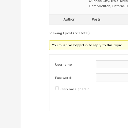
Québec City, Trois-Rivi
Campbellton, Ontario, C
Author
Posts
Viewing 1 post (of 1 total)
You must be logged in to reply to this topic.
Username:
Password:
Keep me signed in