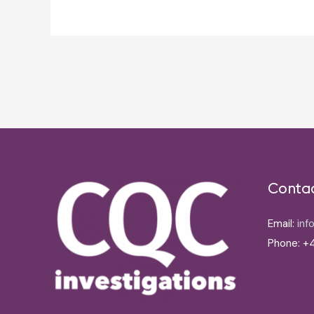
Post
navigation
Conta
Email:
inf
Phone: +4