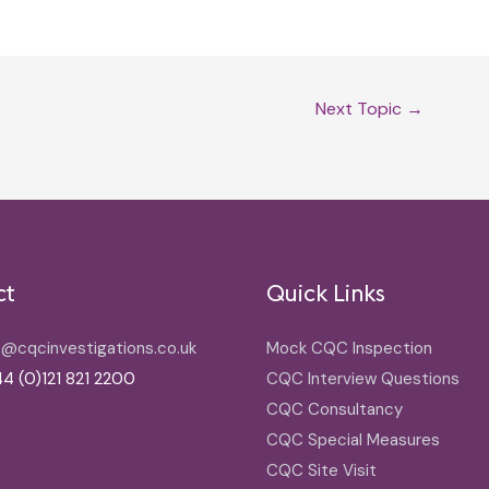
Next Topic
→
ct
Quick Links
o@cqcinvestigations.co.uk
Mock CQC Inspection
4 (0)121 821 2200
CQC Interview Questions
CQC Consultancy
CQC Special Measures
CQC Site Visit