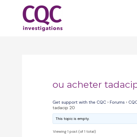
Skip
to
content
ou acheter tadaci
Get support with the CQC
›
Forums
›
CQC
tadacip 20
This topic is empty.
Viewing 1 post (of 1 total)