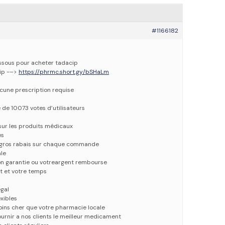
#1166182
dessous pour acheter tadacip
cip -–>
https://phrmc.short.gy/bSHaLm
ucune prescription requise
e de 10073 votes d’utilisateurs
 sur les produits médicaux
es
e gros rabais sur chaque commande
ale
ion garantie ou votreargent rembourse
t et votre temps
gal
xibles
oins cher que votre pharmacie locale
urnir a nos clients le meilleur medicament