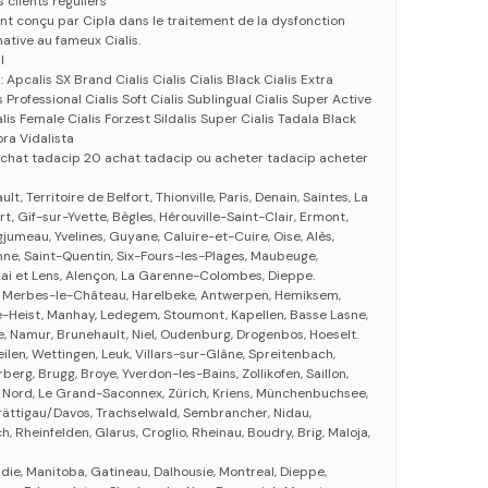
 clients réguliers
nt conçu par Cipla dans le traitement de la dysfonction
native au fameux Cialis.
l
Apcalis SX Brand Cialis Cialis Cialis Black Cialis Extra
s Professional Cialis Soft Cialis Sublingual Cialis Super Active
lis Female Cialis Forzest Sildalis Super Cialis Tadala Black
ra Vidalista
achat tadacip 20 achat tadacip ou acheter tadacip acheter
, Territoire de Belfort, Thionville, Paris, Denain, Saintes, La
rt, Gif-sur-Yvette, Bègles, Hérouville-Saint-Clair, Ermont,
gjumeau, Yvelines, Guyane, Caluire-et-Cuire, Oise, Alès,
nne, Saint-Quentin, Six-Fours-les-Plages, Maubeuge,
ai et Lens, Alençon, La Garenne-Colombes, Dieppe.
, Merbes-le-Château, Harelbeke, Antwerpen, Hemiksem,
e-Heist, Manhay, Ledegem, Stoumont, Kapellen, Basse Lasne,
e, Namur, Brunehault, Niel, Oudenburg, Drogenbos, Hoeselt.
eilen, Wettingen, Leuk, Villars-sur-Glâne, Spreitenbach,
berg, Brugg, Broye, Yverdon-les-Bains, Zollikofen, Saillon,
s Nord, Le Grand-Saconnex, Zürich, Kriens, Münchenbuchsee,
rättigau/Davos, Trachselwald, Sembrancher, Nidau,
h, Rheinfelden, Glarus, Croglio, Rheinau, Boudry, Brig, Maloja,
die, Manitoba, Gatineau, Dalhousie, Montreal, Dieppe,