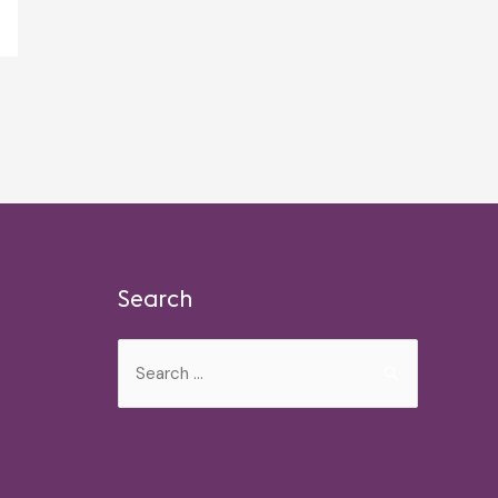
Search
Search
for: