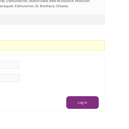
eres, Edmundston, Sherbrooke, New Brunswick, Moncton,
araquet, Edmunston, St. Boniface, Ottawa.
Log In