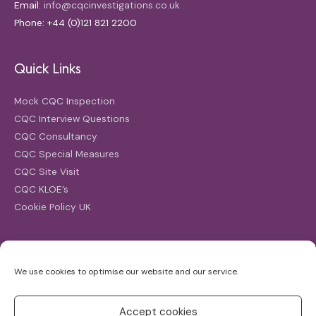
Email:
info@cqcinvestigations.co.uk
Phone: +44 (0)121 821 2200
Quick Links
Mock CQC Inspection
CQC Interview Questions
CQC Consultancy
CQC Special Measures
CQC Site Visit
CQC KLOE’s
Cookie Policy UK
Search
We use cookies to optimise our website and our service.
Search
for:
Accept cookies