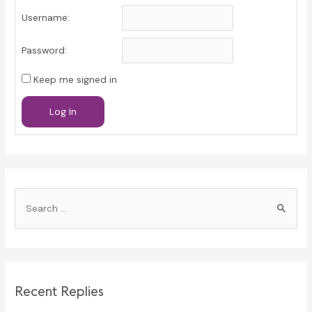
Username:
Password:
Keep me signed in
Log In
S
e
a
r
c
Recent Replies
h
f