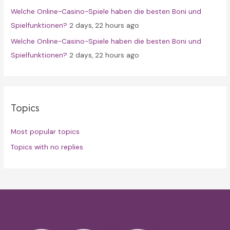
Welche Online-Casino-Spiele haben die besten Boni und
Spielfunktionen?
2 days, 22 hours ago
Welche Online-Casino-Spiele haben die besten Boni und
Spielfunktionen?
2 days, 22 hours ago
Topics
Most popular topics
Topics with no replies