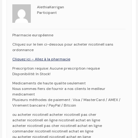
AlethiaKerrigan
Participant
Pharmacie européenne
Cliquez sur le lien ci-dessous pour acheter nicotinell sans
ordonnance
Cliquez ici – Allez à la pharmacie
Prescription requise: Aucune prescription requise
Disponibilité: In Stock!
Medicaments de haute qualite seulement
Nous sommes fiers de fournir a nos clients le meilleur
medicament
Plusieurs méthodes de paiement : Visa / MasterCard / AMEX /
Virement bancaire / PayPal / Bitcoin
ou acheter nicotinell acheter nicotinell pas cher
acheter nicotinell en ligne nicotinell achat en ligne
acheter nicotinell pas cher nicotinell achat en ligne
commander nicotinell nicotinell achat en ligne
ou acheter nicotinell nicotinell achat en ligne