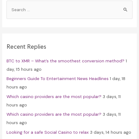
S
e
a
r
c
Recent Replies
h
f
BTC to XMR – What’s the smoothest conversion method?
1
o
day, 15 hours ago
r
Beginners Guide To Entertainment News Headlines
1 day, 18
:
hours ago
Which casino providers are the most popular?
3 days, 11
hours ago
Which casino providers are the most popular?
3 days, 11
hours ago
Looking for a safe Social Casino to relax
3 days, 14 hours ago