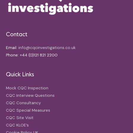
Contact
Email:
info@cqcinvestigations.co.uk
Phone: +44 (0)121 821 2200
Quick Links
Mock CQC Inspection
CQC Interview Questions
CQC Consultancy
CQC Special Measures
CQC Site Visit
CQC KLOE’s
Cookie Policy UK