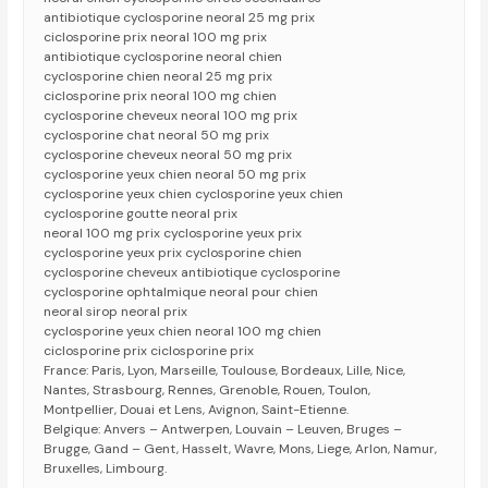
antibiotique cyclosporine neoral 25 mg prix
ciclosporine prix neoral 100 mg prix
antibiotique cyclosporine neoral chien
cyclosporine chien neoral 25 mg prix
ciclosporine prix neoral 100 mg chien
cyclosporine cheveux neoral 100 mg prix
cyclosporine chat neoral 50 mg prix
cyclosporine cheveux neoral 50 mg prix
cyclosporine yeux chien neoral 50 mg prix
cyclosporine yeux chien cyclosporine yeux chien
cyclosporine goutte neoral prix
neoral 100 mg prix cyclosporine yeux prix
cyclosporine yeux prix cyclosporine chien
cyclosporine cheveux antibiotique cyclosporine
cyclosporine ophtalmique neoral pour chien
neoral sirop neoral prix
cyclosporine yeux chien neoral 100 mg chien
ciclosporine prix ciclosporine prix
France: Paris, Lyon, Marseille, Toulouse, Bordeaux, Lille, Nice,
Nantes, Strasbourg, Rennes, Grenoble, Rouen, Toulon,
Montpellier, Douai et Lens, Avignon, Saint-Etienne.
Belgique: Anvers – Antwerpen, Louvain – Leuven, Bruges –
Brugge, Gand – Gent, Hasselt, Wavre, Mons, Liege, Arlon, Namur,
Bruxelles, Limbourg.