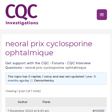
Skip
to
Main
content
Menu
neoral prix cyclosporine
ophtalmique
Get support with the CQC
›
Forums
›
CQC Interview
Questions
›
neoral prix cyclosporine ophtalmique
This topic has 0 replies, 1 voice, and was last updated
1 year, 9
months ago
by
DennisHemby.
Viewing 1 post (of 1 total)
Author
Posts
7 November 2024 at 6:43 am
#55282