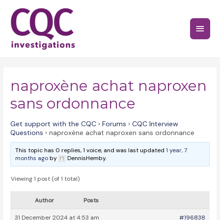
Skip
to
Main
content
Menu
naproxène achat naproxen
sans ordonnance
Get support with the CQC
›
Forums
›
CQC Interview
Questions
›
naproxène achat naproxen sans ordonnance
This topic has 0 replies, 1 voice, and was last updated
1 year, 7
months ago
by
DennisHemby.
Viewing 1 post (of 1 total)
Author
Posts
31 December 2024 at 4:53 am
#196838