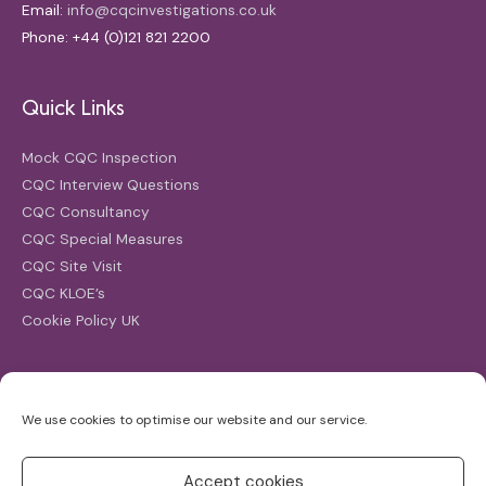
Email:
info@cqcinvestigations.co.uk
Phone: +44 (0)121 821 2200
Quick Links
Mock CQC Inspection
CQC Interview Questions
CQC Consultancy
CQC Special Measures
CQC Site Visit
CQC KLOE’s
Cookie Policy UK
Search
We use cookies to optimise our website and our service.
Search
for:
Accept cookies