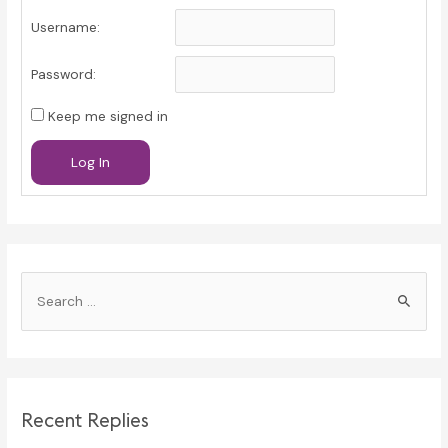
Username:
Password:
Keep me signed in
Log In
S
e
a
r
c
Recent Replies
h
f