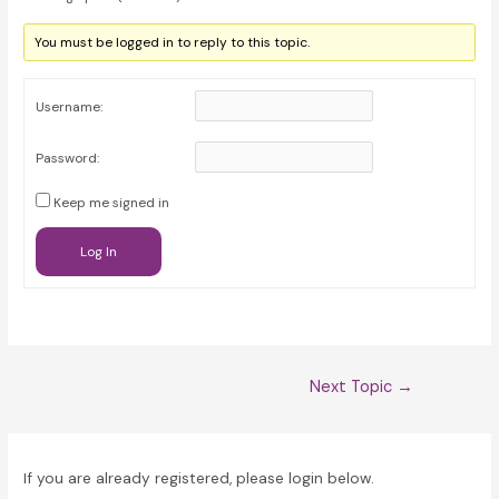
You must be logged in to reply to this topic.
Username:
Password:
Keep me signed in
Log In
Post
Next Topic
→
navigation
If you are already registered, please login below.