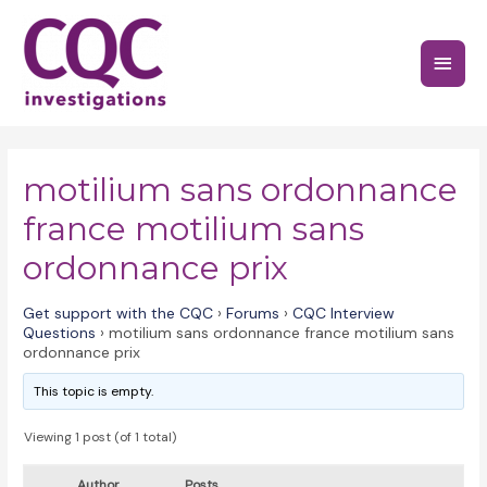
Skip
to
Main
content
Menu
motilium sans ordonnance
france motilium sans
ordonnance prix
Get support with the CQC
›
Forums
›
CQC Interview
Questions
›
motilium sans ordonnance france motilium sans
ordonnance prix
This topic is empty.
Viewing 1 post (of 1 total)
Author
Posts