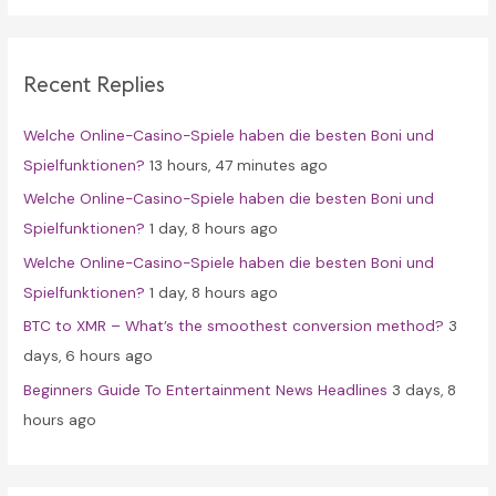
r
c
Recent Replies
h
f
Welche Online-Casino-Spiele haben die besten Boni und
o
Spielfunktionen?
13 hours, 47 minutes ago
r
Welche Online-Casino-Spiele haben die besten Boni und
:
Spielfunktionen?
1 day, 8 hours ago
Welche Online-Casino-Spiele haben die besten Boni und
Spielfunktionen?
1 day, 8 hours ago
BTC to XMR – What’s the smoothest conversion method?
3
days, 6 hours ago
Beginners Guide To Entertainment News Headlines
3 days, 8
hours ago