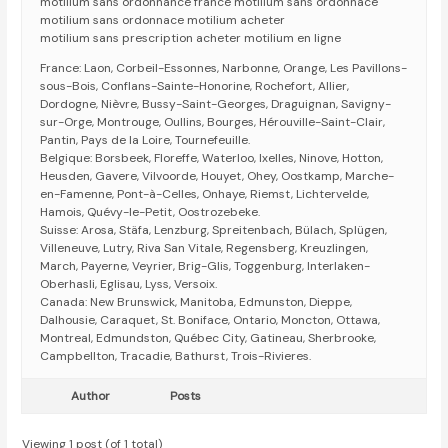
motilium sans ordonnance france motilium sans ordonnace
motilium sans ordonnace motilium acheter
motilium sans prescription acheter motilium en ligne
France: Laon, Corbeil-Essonnes, Narbonne, Orange, Les Pavillons-
sous-Bois, Conflans-Sainte-Honorine, Rochefort, Allier,
Dordogne, Nièvre, Bussy-Saint-Georges, Draguignan, Savigny-
sur-Orge, Montrouge, Oullins, Bourges, Hérouville-Saint-Clair,
Pantin, Pays de la Loire, Tournefeuille.
Belgique: Borsbeek, Floreffe, Waterloo, Ixelles, Ninove, Hotton,
Heusden, Gavere, Vilvoorde, Houyet, Ohey, Oostkamp, Marche-
en-Famenne, Pont-à-Celles, Onhaye, Riemst, Lichtervelde,
Hamois, Quévy-le-Petit, Oostrozebeke.
Suisse: Arosa, Stäfa, Lenzburg, Spreitenbach, Bülach, Splügen,
Villeneuve, Lutry, Riva San Vitale, Regensberg, Kreuzlingen,
March, Payerne, Veyrier, Brig-Glis, Toggenburg, Interlaken-
Oberhasli, Eglisau, Lyss, Versoix.
Canada: New Brunswick, Manitoba, Edmunston, Dieppe,
Dalhousie, Caraquet, St. Boniface, Ontario, Moncton, Ottawa,
Montreal, Edmundston, Québec City, Gatineau, Sherbrooke,
Campbellton, Tracadie, Bathurst, Trois-Rivieres.
Author
Posts
Viewing 1 post (of 1 total)