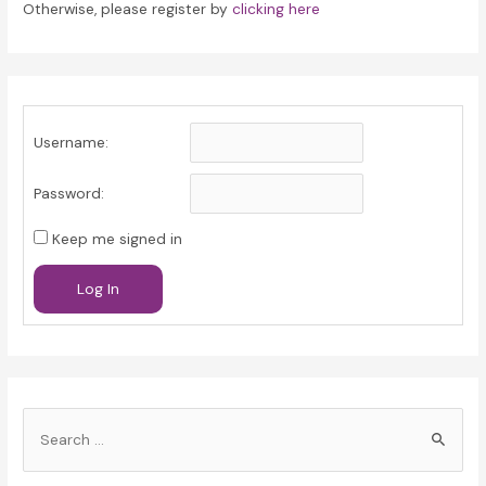
Otherwise, please register by
clicking here
Username:
Password:
Keep me signed in
Log In
S
e
a