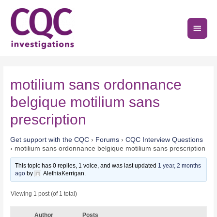
Skip
to
Main
content
Men
motilium sans ordonnance
belgique motilium sans
prescription
Get support with the CQC
›
Forums
›
CQC Interview Questions
›
motilium sans ordonnance belgique motilium sans prescription
This topic has 0 replies, 1 voice, and was last updated
1 year, 2 months
ago
by
AlethiaKerrigan.
Viewing 1 post (of 1 total)
Author
Posts