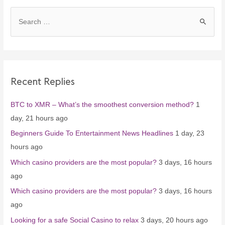
S
e
a
r
c
Recent Replies
h
f
BTC to XMR – What’s the smoothest conversion method?
1
o
day, 21 hours ago
r
Beginners Guide To Entertainment News Headlines
1 day, 23
:
hours ago
Which casino providers are the most popular?
3 days, 16 hours
ago
Which casino providers are the most popular?
3 days, 16 hours
ago
Looking for a safe Social Casino to relax
3 days, 20 hours ago