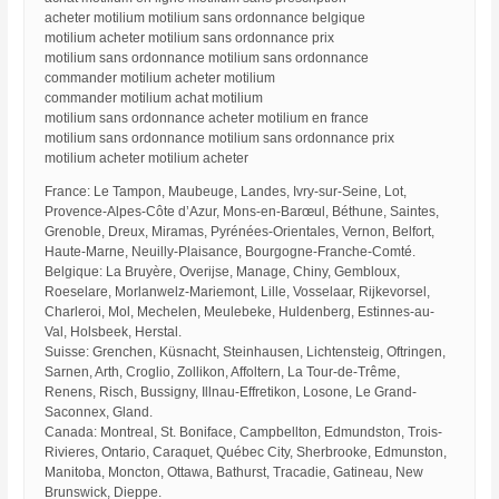
acheter motilium motilium sans ordonnance belgique
motilium acheter motilium sans ordonnance prix
motilium sans ordonnance motilium sans ordonnance
commander motilium acheter motilium
commander motilium achat motilium
motilium sans ordonnance acheter motilium en france
motilium sans ordonnance motilium sans ordonnance prix
motilium acheter motilium acheter
France: Le Tampon, Maubeuge, Landes, Ivry-sur-Seine, Lot,
Provence-Alpes-Côte d’Azur, Mons-en-Barœul, Béthune, Saintes,
Grenoble, Dreux, Miramas, Pyrénées-Orientales, Vernon, Belfort,
Haute-Marne, Neuilly-Plaisance, Bourgogne-Franche-Comté.
Belgique: La Bruyère, Overijse, Manage, Chiny, Gembloux,
Roeselare, Morlanwelz-Mariemont, Lille, Vosselaar, Rijkevorsel,
Charleroi, Mol, Mechelen, Meulebeke, Huldenberg, Estinnes-au-
Val, Holsbeek, Herstal.
Suisse: Grenchen, Küsnacht, Steinhausen, Lichtensteig, Oftringen,
Sarnen, Arth, Croglio, Zollikon, Affoltern, La Tour-de-Trême,
Renens, Risch, Bussigny, Illnau-Effretikon, Losone, Le Grand-
Saconnex, Gland.
Canada: Montreal, St. Boniface, Campbellton, Edmundston, Trois-
Rivieres, Ontario, Caraquet, Québec City, Sherbrooke, Edmunston,
Manitoba, Moncton, Ottawa, Bathurst, Tracadie, Gatineau, New
Brunswick, Dieppe.