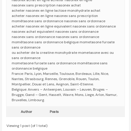
nasonex achat en ligne acheter nasonex en ligne
nasonex sans prescription nasonex achat
acheter nasonex en ligne lactose monohydrate achat
acheter nasonex en ligne nasonex sans prescription
mométasone sans ordonnance nasonex sans ordonnace
acheter nasonex en ligne equivalent nasonex sans ordonnance
nasonex achat equivalent nasonex sans ordonnance
nasonex sans ordonnance nasonex sans ordonnance
mométasone sans ordonnance belgique mometasone furoate
sans ordonnance
ou acheter de la creatine monohydrate mometasone avec ou
sans ordonnance
mometasone furoate sans ordonnance mométasone sans
ordonnance belgique
France: Paris, Lyon, Marseille, Toulouse, Bordeaux, Lille, Nice,
Nantes, Strasbourg, Rennes, Grenoble, Rouen, Toulon,
Montpellier, Douai et Lens, Avignon, Saint-Etienne.
Belgique: Anvers – Antwerpen, Louvain – Leuven, Bruges –
Brugge, Gand – Gent, Hasselt, Wavre, Mons, Liege, Arlon, Namur,
Bruxelles, Limbourg.
Author
Posts
Viewing 1 post (of 1 total)