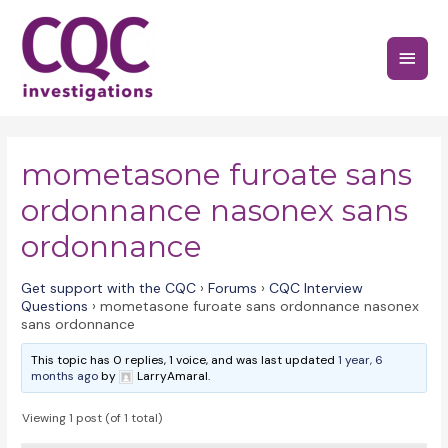
Skip
to
Main
content
Menu
mometasone furoate sans
ordonnance nasonex sans
ordonnance
Get support with the CQC
›
Forums
›
CQC Interview
Questions
›
mometasone furoate sans ordonnance nasonex
sans ordonnance
This topic has 0 replies, 1 voice, and was last updated
1 year, 6
months ago
by
LarryAmaral.
Viewing 1 post (of 1 total)