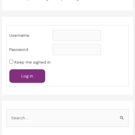
Username:
Password:
Keep me signed in
Log In
S
e
a