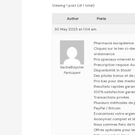
Viewing 1 post (of 1 total)
Author
Posts
30 May 2025 at 1:04 am
Pharmacie européenne
Cliquez sur le lien ci-
ordonnance
Prix speciaux internet
Prescription requise: A
SachaBoyster
Disponibilité: In Stock!
Participant
Des pilules bonus et d
Prix bas pour des medi
Resultats rapides garan
100% satisfaction garan
Transactions privées
Plusieurs méthodes de p
PayPal / Bitcoin
Economisez votre argen
Anonymat complet et lé
Nous sommes fiers de fo
Offres spéciales pour les