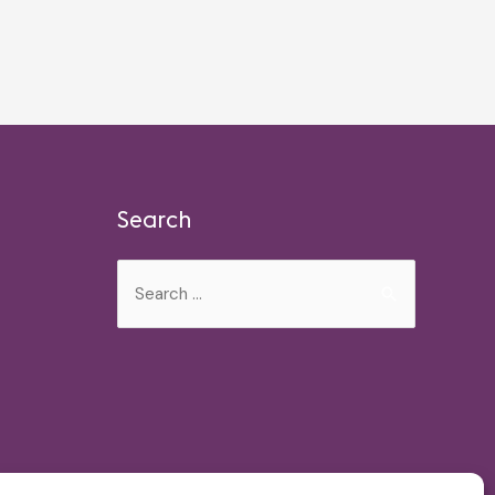
Search
Search
for: