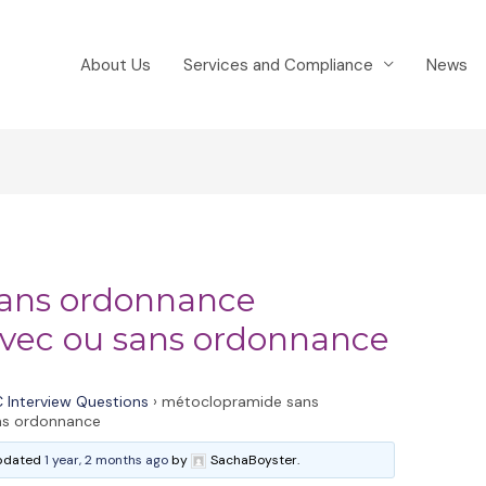
About Us
Services and Compliance
News
ans ordonnance
vec ou sans ordonnance
 Interview Questions
›
métoclopramide sans
ns ordonnance
 updated
1 year, 2 months ago
by
SachaBoyster.