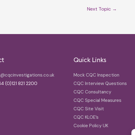
Next Topic
→
ct
Quick Links
o@cqcinvestigations.co.uk
Mock CQC Inspection
4 (0)121 821 2200
CQC Interview Questions
CQC Consultancy
CQC Special Measures
CQC Site Visit
CQC KLOE’s
Cookie Policy UK