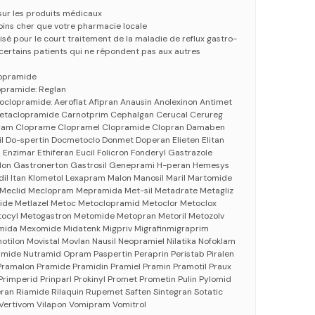
 sur les produits médicaux
oins cher que votre pharmacie locale
isé pour le court traitement de la maladie de reflux gastro-
ertains patients qui ne répondent pas aux autres
lopramide
opramide: Reglan
oclopramide: Aeroflat Afipran Anausin Anolexinon Antimet
taclopramide Carnotprim Cephalgan Cerucal Cerureg
ram Cloprame Clopramel Clopramide Clopran Damaben
il Do-spertin Docmetoclo Donmet Doperan Elieten Elitan
nzimar Ethiferan Eucil Folicron Fonderyl Gastrazole
olon Gastronerton Gastrosil Geneprami H-peran Hemesys
dil Itan Klometol Lexapram Malon Manosil Maril Martomide
 Meclid Meclopram Mepramida Met-sil Metadrate Metagliz
ide Metlazel Metoc Metoclopramid Metoclor Metoclox
tocyl Metogastron Metomide Metopran Metoril Metozolv
ida Mexomide Midatenk Migpriv Migrafinmigraprim
tilon Movistal Movlan Nausil Neopramiel Nilatika Nofoklam
ide Nutramid Opram Paspertin Peraprin Peristab Piralen
 Pramalon Pramide Pramidin Pramiel Pramin Pramotil Praux
rimperid Prinparl Prokinyl Promet Prometin Pulin Pylomid
ran Riamide Rilaquin Rupemet Saften Sintegran Sotatic
 Vertivom Vilapon Vomipram Vomitrol