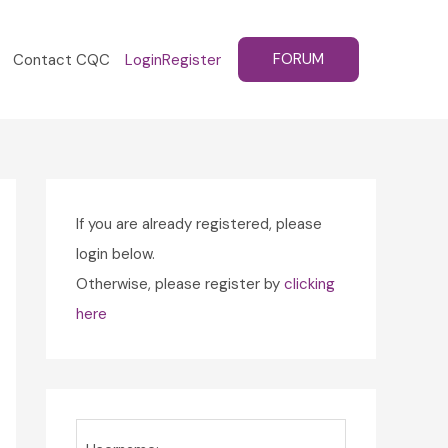
FORUM
Contact CQC
Login
Register
If you are already registered, please
login below.
Otherwise, please register by
clicking
here