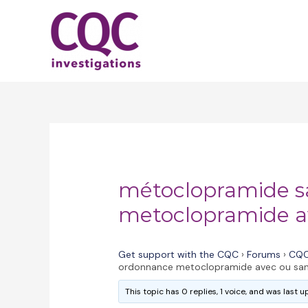
Skip
to
content
métoclopramide s
metoclopramide a
Get support with the CQC
›
Forums
›
CQC
ordonnance metoclopramide avec ou sa
This topic has 0 replies, 1 voice, and was last