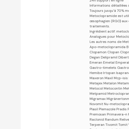
24h support en ligne
Informations détaillées
Toujours jusqu’à 70% m
Metoclopramide est util
œsophagien (RGO) aux c
traitements.
Ingrédient actif: metoc
Analogues pour Metocl
Les autres noms de Met
Apo-metoclopramida Be
Clopamon Clopan Clop
Degan Delipramil Dibert
Emeran Emetal Emperal E
Gastro-timelets Gastr
Hemibe Irtopan Isapran
Maxeron Maxil Mcp-isis
Metajex Metalon Metam
Metocol Metocontin Me
Metpamid Metroclopram
Migramax Migränertonmo
Novomit Nu-metoclopram
Plasil Plemazole Pradis
Premosan Primavera-n P
Raclonid Randum Relive
Terperan Tivomit Tomit