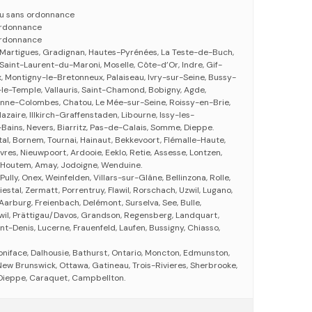
u sans ordonnance
ordonnance
ordonnance
, Martigues, Gradignan, Hautes-Pyrénées, La Teste-de-Buch,
 Saint-Laurent-du-Maroni, Moselle, Côte-d’Or, Indre, Gif-
eux, Montigny-le-Bretonneux, Palaiseau, Ivry-sur-Seine, Bussy-
le-Temple, Vallauris, Saint-Chamond, Bobigny, Agde,
enne-Colombes, Chatou, Le Mée-sur-Seine, Roissy-en-Brie,
-Nazaire, Illkirch-Graffenstaden, Libourne, Issy-les-
Bains, Nevers, Biarritz, Pas-de-Calais, Somme, Dieppe.
tal, Bornem, Tournai, Hainaut, Bekkevoort, Flémalle-Haute,
èvres, Nieuwpoort, Ardooie, Eeklo, Retie, Assesse, Lontzen,
-Houtem, Amay, Jodoigne, Wenduine.
 Pully, Onex, Weinfelden, Villars-sur-Glâne, Bellinzona, Rolle,
estal, Zermatt, Porrentruy, Flawil, Rorschach, Uzwil, Lugano,
Aarburg, Freienbach, Delémont, Surselva, See, Bulle,
nwil, Prättigau/Davos, Grandson, Regensberg, Landquart,
int-Denis, Lucerne, Frauenfeld, Laufen, Bussigny, Chiasso,
oniface, Dalhousie, Bathurst, Ontario, Moncton, Edmunston,
New Brunswick, Ottawa, Gatineau, Trois-Rivieres, Sherbrooke,
Dieppe, Caraquet, Campbellton.