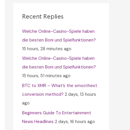
c
h
Recent Replies
f
Welche Online-Casino-Spiele haben
o
die besten Boni und Spielfunktionen?
r
15 hours, 28 minutes ago
:
Welche Online-Casino-Spiele haben
die besten Boni und Spielfunktionen?
15 hours, 51 minutes ago
BTC to XMR – What’s the smoothest
conversion method?
2 days, 13 hours
ago
Beginners Guide To Entertainment
News Headlines
2 days, 16 hours ago