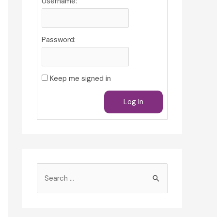
Username:
Password:
Keep me signed in
Log In
S
e
a
r