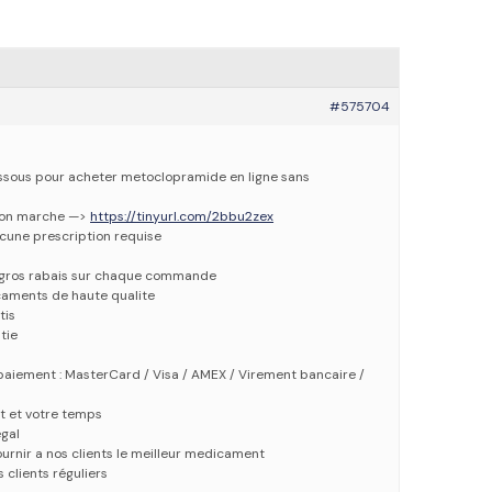
#575704
dessous pour acheter metoclopramide en ligne sans
 bon marche —>
https://tinyurl.com/2bbu2zex
ucune prescription requise
e gros rabais sur chaque commande
caments de haute qualite
tis
tie
aiement : MasterCard / Visa / AMEX / Virement bancaire /
t et votre temps
gal
urnir a nos clients le meilleur medicament
 clients réguliers