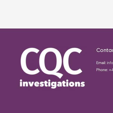
Post
navigation
Conta
Email:
inf
Phone: +4