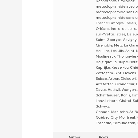
Recherches similaires:
metoclopramide avec o
métoclopramide sans 
metoclopramide sans 
France: Limoges, Calais
Orléans, Indre-et-Loire,
sur-Yvette, Istres, Lisi
Saint-Georges, Savigny-
Grenoble, Metz, La Gar
Houilles, Les Ulis, Saint
Moulineaux, Thonon-les-
Belgique: La Hulpe, Hers
Kaprijke, Kessel-Lo, Chi
Zottegem, Sint-Lievens
Suisse: Arbon, Dielsdorf,
Altstätten, Grandcour, Li
Davos, Huttwil, Wangen, 
Schaffhausen, Köniz, Hi
Ilanz, Lebern, Châtel-Sa
Schwyz.
Canada: Manitoba, St. B
Québec City, Montreal, 
Tracadie, Edmundston, 
Author
Posts