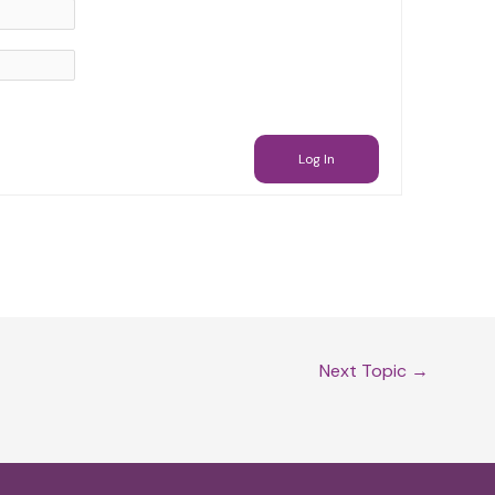
Log In
Next Topic
→