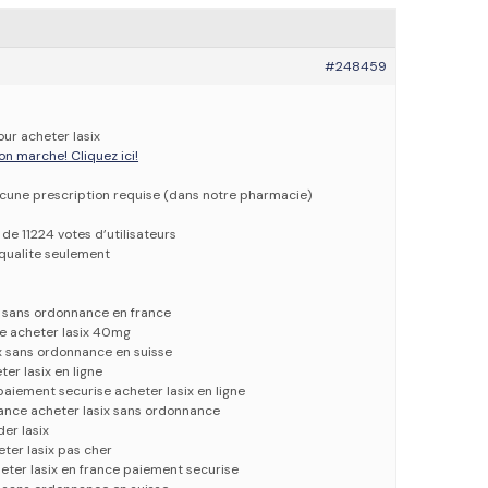
#248459
our acheter lasix
on marche! Cliquez ici!
ucune prescription requise (dans notre pharmacie)
 de 11224 votes d’utilisateurs
qualite seulement
ix sans ordonnance en france
ue acheter lasix 40mg
x sans ordonnance en suisse
ter lasix en ligne
paiement securise acheter lasix en ligne
ance acheter lasix sans ordonnance
er lasix
ter lasix pas cher
eter lasix en france paiement securise