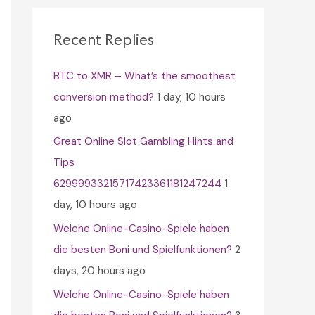
c
h
Recent Replies
f
BTC to XMR – What’s the smoothest
o
conversion method?
1 day, 10 hours
r
ago
:
Great Online Slot Gambling Hints and
Tips
62999933215717423361181247244
1
day, 10 hours ago
Welche Online-Casino-Spiele haben
die besten Boni und Spielfunktionen?
2
days, 20 hours ago
Welche Online-Casino-Spiele haben