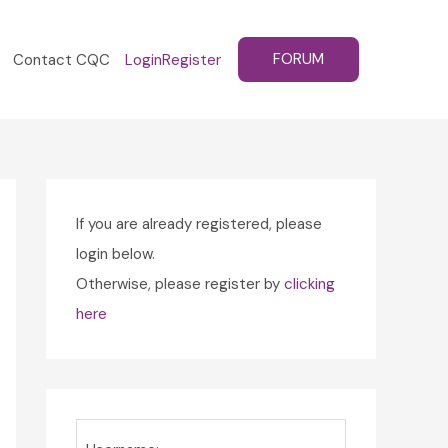
FORUM
Contact CQC
Login
Register
If you are already registered, please
login below.
Otherwise, please register by
clicking
here