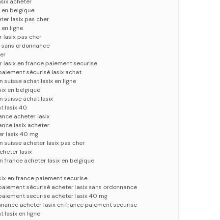
asix acheter
x en belgique
eter lasix pas cher
 en ligne
 lasix pas cher
ix sans ordonnance
ter
r lasix en france paiement securise
 paiement sécurisé lasix achat
 suisse achat lasix en ligne
six en belgique
 suisse achat lasix
at lasix 40
ance acheter lasix
ance lasix acheter
r lasix 40 mg
n suisse acheter lasix pas cher
cheter lasix
n france acheter lasix en belgique
x
asix en france paiement securise
 paiement sécurisé acheter lasix sans ordonnance
 paiement securise acheter lasix 40 mg
nnance acheter lasix en france paiement securise
t lasix en ligne