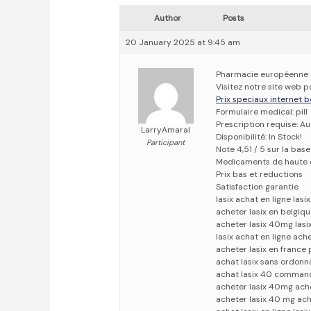
Author
Posts
20 January 2025 at 9:45 am
Pharmacie européenne
Visitez notre site web p
Prix speciaux internet b
Formulaire medical: pill
Prescription requise: A
LarryAmaral
Disponibilité: In Stock!
Participant
Note 4,51 / 5 sur la base
Medicaments de haute 
Prix bas et reductions
Satisfaction garantie
lasix achat en ligne las
acheter lasix en belgiq
acheter lasix 40mg lasi
lasix achat en ligne ache
acheter lasix en france 
achat lasix sans ordonn
achat lasix 40 command
acheter lasix 40mg ache
acheter lasix 40 mg ach