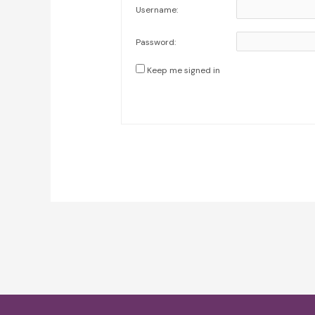
Username:
Password:
Keep me signed in
Post
navigation