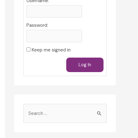
Username:
Password:
Keep me signed in
Log In
S
e
a
r