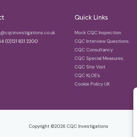
ct
Quick Links
o@cqcinvestigations.co.uk
Mock CQC Inspection
4 (0)121 821 2200
CQC Interview Questions
CQC Consultancy
CQC Special Measures
CQC Site Visit
CQC KLOE’s
Cookie Policy UK
Copyright ©2026
CQC Investigations