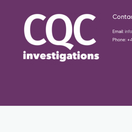
Conta
Email:
inf
Phone: +4