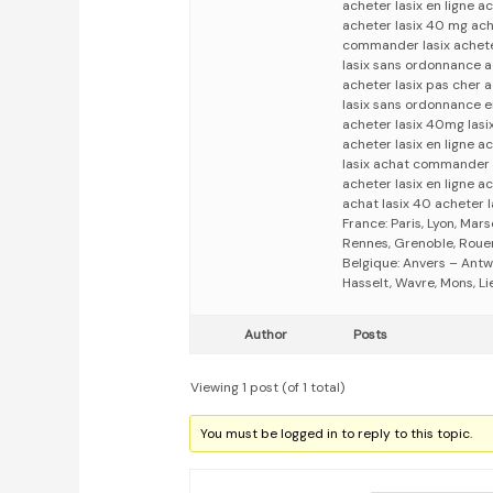
acheter lasix en ligne a
acheter lasix 40 mg ach
commander lasix achete
lasix sans ordonnance a
acheter lasix pas cher 
lasix sans ordonnance e
acheter lasix 40mg lasi
acheter lasix en ligne a
lasix achat commander 
acheter lasix en ligne a
achat lasix 40 acheter 
France: Paris, Lyon, Mars
Rennes, Grenoble, Rouen,
Belgique: Anvers – Antw
Hasselt, Wavre, Mons, Li
Author
Posts
Viewing 1 post (of 1 total)
You must be logged in to reply to this topic.