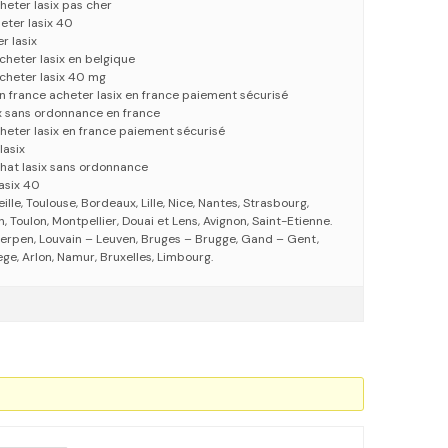
cheter lasix pas cher
eter lasix 40
r lasix
cheter lasix en belgique
acheter lasix 40 mg
n france acheter lasix en france paiement sécurisé
x sans ordonnance en france
cheter lasix en france paiement sécurisé
lasix
chat lasix sans ordonnance
lasix 40
eille, Toulouse, Bordeaux, Lille, Nice, Nantes, Strasbourg,
 Toulon, Montpellier, Douai et Lens, Avignon, Saint-Etienne.
erpen, Louvain – Leuven, Bruges – Brugge, Gand – Gent,
ege, Arlon, Namur, Bruxelles, Limbourg.