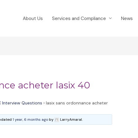
About Us
Services and Compliance
News
nce acheter lasix 40
 Interview Questions
›
lasix sans ordonnance acheter
 updated
1 year, 6 months ago
by
LarryAmaral.