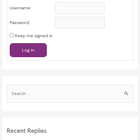
Username:
Password:
Keep me signed in
Log In
S
e
a
r
c
Recent Replies
h
f