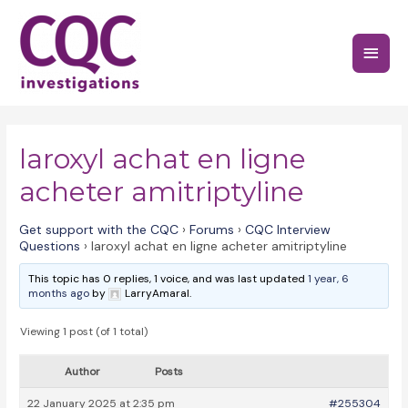
Skip
to
Main
content
Menu
laroxyl achat en ligne
acheter amitriptyline
Get support with the CQC
›
Forums
›
CQC Interview
Questions
›
laroxyl achat en ligne acheter amitriptyline
This topic has 0 replies, 1 voice, and was last updated
1 year, 6
months ago
by
LarryAmaral.
Viewing 1 post (of 1 total)
Author
Posts
22 January 2025 at 2:35 pm
#255304