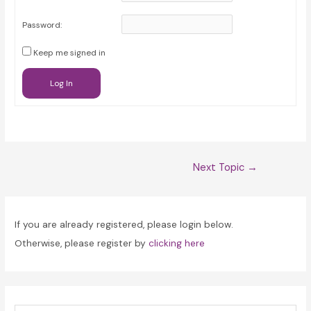
Password:
Keep me signed in
Log In
Post
Next Topic
→
navigation
If you are already registered, please login below.
Otherwise, please register by
clicking here