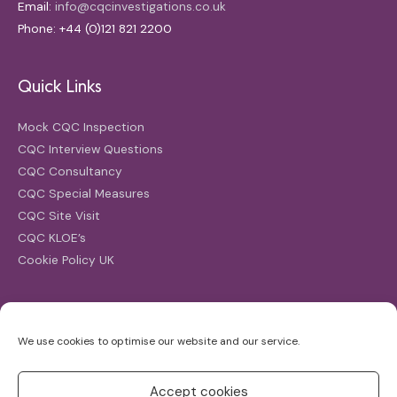
Email:
info@cqcinvestigations.co.uk
Phone: +44 (0)121 821 2200
Quick Links
Mock CQC Inspection
CQC Interview Questions
CQC Consultancy
CQC Special Measures
CQC Site Visit
CQC KLOE’s
Cookie Policy UK
Search
We use cookies to optimise our website and our service.
Search
for:
Accept cookies