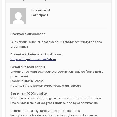
LarryAmaral
Participant
Pharmacie européenne
Cliquez sur le lien ci-dessous pour acheter amitriptyline sans
ordonnance
Etaient a acheter amitriptyline -–>
https://tinyurl.com/ms47z4cm
Formulaire medical: pill
Ordonnance requise: Aucune prescription requise (dans notre
pharmacie)
Disponibilité: In Stock!
Note 4,78 / 5 base sur 9450 votes d’utilisateurs
Seulement 100% qualite
Votre entiere satisfaction garantie ou votreargent rembourse
Des pilules bonus et de gros rabais sur chaque commande
commander laroxyl laroxyl sans prise de poids
laroxyl sans prise de poids achat laroxyl sans ordonnance