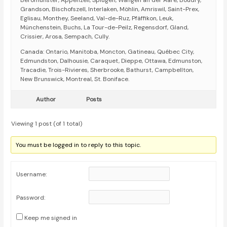
Beromünster, Appenzell, Splügen, Wangen an der Aare, Boudry,
Grandson, Bischofszell, Interlaken, Möhlin, Amriswil, Saint-Prex,
Eglisau, Monthey, Seeland, Val-de-Ruz, Pfäffikon, Leuk,
Münchenstein, Buchs, La Tour-de-Peilz, Regensdorf, Gland,
Crissier, Arosa, Sempach, Cully.
Canada: Ontario, Manitoba, Moncton, Gatineau, Québec City,
Edmundston, Dalhousie, Caraquet, Dieppe, Ottawa, Edmunston,
Tracadie, Trois-Rivieres, Sherbrooke, Bathurst, Campbellton,
New Brunswick, Montreal, St. Boniface.
Author
Posts
Viewing 1 post (of 1 total)
You must be logged in to reply to this topic.
Username:
Password:
Keep me signed in