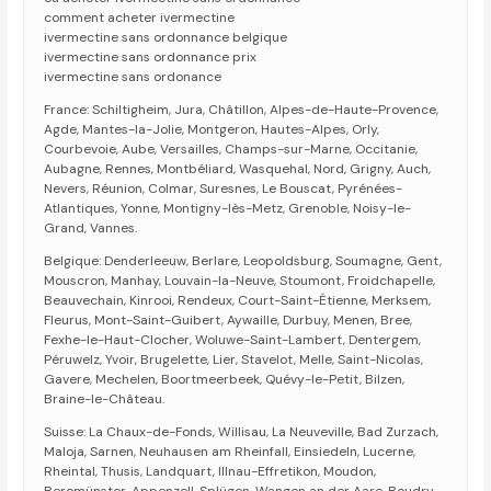
comment acheter ivermectine
ivermectine sans ordonnance belgique
ivermectine sans ordonnance prix
ivermectine sans ordonance
France: Schiltigheim, Jura, Châtillon, Alpes-de-Haute-Provence,
Agde, Mantes-la-Jolie, Montgeron, Hautes-Alpes, Orly,
Courbevoie, Aube, Versailles, Champs-sur-Marne, Occitanie,
Aubagne, Rennes, Montbéliard, Wasquehal, Nord, Grigny, Auch,
Nevers, Réunion, Colmar, Suresnes, Le Bouscat, Pyrénées-
Atlantiques, Yonne, Montigny-lès-Metz, Grenoble, Noisy-le-
Grand, Vannes.
Belgique: Denderleeuw, Berlare, Leopoldsburg, Soumagne, Gent,
Mouscron, Manhay, Louvain-la-Neuve, Stoumont, Froidchapelle,
Beauvechain, Kinrooi, Rendeux, Court-Saint-Étienne, Merksem,
Fleurus, Mont-Saint-Guibert, Aywaille, Durbuy, Menen, Bree,
Fexhe-le-Haut-Clocher, Woluwe-Saint-Lambert, Dentergem,
Péruwelz, Yvoir, Brugelette, Lier, Stavelot, Melle, Saint-Nicolas,
Gavere, Mechelen, Boortmeerbeek, Quévy-le-Petit, Bilzen,
Braine-le-Château.
Suisse: La Chaux-de-Fonds, Willisau, La Neuveville, Bad Zurzach,
Maloja, Sarnen, Neuhausen am Rheinfall, Einsiedeln, Lucerne,
Rheintal, Thusis, Landquart, Illnau-Effretikon, Moudon,