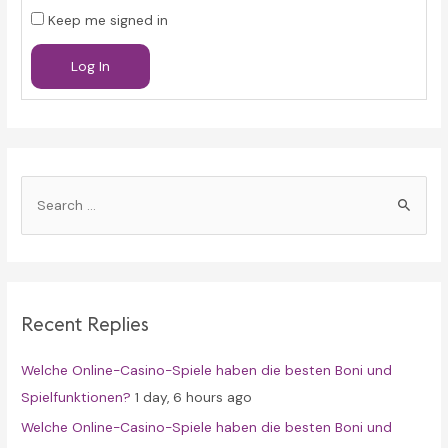
Keep me signed in
Log In
S
e
a
r
c
Recent Replies
h
f
Welche Online-Casino-Spiele haben die besten Boni und
o
Spielfunktionen?
1 day, 6 hours ago
r
Welche Online-Casino-Spiele haben die besten Boni und
: