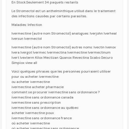
En Stock:Seulement 34 paquets restants
Le Stromectol est un anthelminthique utilisé dans le traitement
des infections causées par certains parasites.
Maladies: Infection
Ivermectine (autre nom Stromectol) analogues: Iverjohn Iverheal
Iversun Ivermectol
Ivermectine (autre nom Stromectol) autres noms: Ivectin Ivenox
Ivera Ivergot Ivermec Ivermectina Ivermectine Ivermectinum
Ivert Ivexterm Kilox Mectizan Quanox Revectina Scabo Securo
Simpiox view all
Voici quelques phrases que les personnes pourraient utiliser
pour ou acheter ivermectine:
ou acheter ivermectine
ivermectine acheter pharmacie
comment se procurer ivermectine sans ordonnance ?
ivermectine sans ordonnance canada
ivermectine sans prescription
ivermectine sans ordonnance au québec
acheter ivermectine poux
ivermectine sans ordonnance france
où acheter ivermectine
où acheter ivermectine sans ordonnance