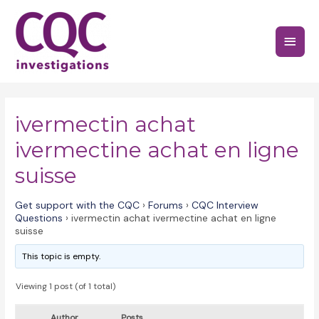
Skip
to
Main
content
Menu
ivermectin achat
ivermectine achat en ligne
suisse
Get support with the CQC
›
Forums
›
CQC Interview
Questions
›
ivermectin achat ivermectine achat en ligne
suisse
This topic is empty.
Viewing 1 post (of 1 total)
Author
Posts