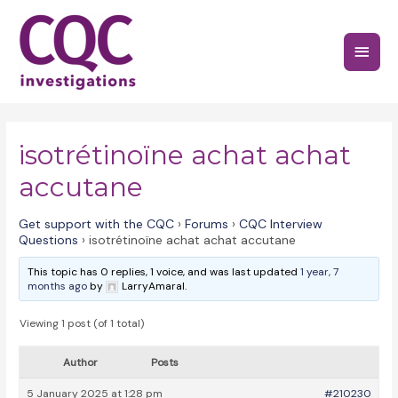
Skip
to
Main
content
Menu
isotrétinoïne achat achat
accutane
Get support with the CQC
›
Forums
›
CQC Interview
Questions
›
isotrétinoïne achat achat accutane
This topic has 0 replies, 1 voice, and was last updated
1 year, 7
months ago
by
LarryAmaral.
Viewing 1 post (of 1 total)
Author
Posts
5 January 2025 at 1:28 pm
#210230