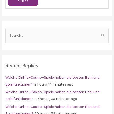
Log In
S
e
a
r
c
Recent Replies
h
f
Welche Online-Casino-Spiele haben die besten Boni und
o
Spielfunktionen?
2 hours, 14 minutes ago
r
Welche Online-Casino-Spiele haben die besten Boni und
:
Spielfunktionen?
20 hours, 36 minutes ago
Welche Online-Casino-Spiele haben die besten Boni und
Spielfunktionen?
20 hours, 59 minutes ago