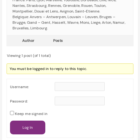
France: Paris, Lyon, Marseille, Toulouse, Bordeaux, Lille, Nice,
Nantes, Strasbourg, Rennes, Grenoble, Rouen, Toulon,
Montpellier, Douai et Lens, Avignon, Saint-Etienne.
Belgique: Anvers – Antwerpen, Louvain – Leuven, Bruges –
Brugge, Gand – Gent, Hasselt, Wavre, Mons, Liege, Arlon, Namur,
Bruxelles, Limbourg.
Author
Posts
Viewing 1 post (of 1 total)
You must be logged in to reply to this topic.
Username:
Password:
Keep me signed in
Log In