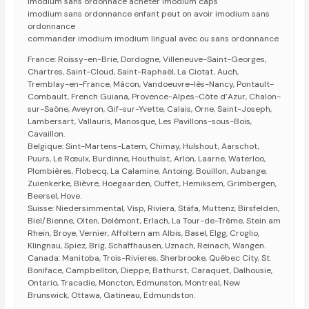
imodium sans ordonnace acheter imodium caps
imodium sans ordonnance enfant peut on avoir imodium sans
ordonnance
commander imodium imodium lingual avec ou sans ordonnance
France: Roissy-en-Brie, Dordogne, Villeneuve-Saint-Georges,
Chartres, Saint-Cloud, Saint-Raphaël, La Ciotat, Auch,
Tremblay-en-France, Mâcon, Vandoeuvre-lès-Nancy, Pontault-
Combault, French Guiana, Provence-Alpes-Côte d’Azur, Chalon-
sur-Saône, Aveyron, Gif-sur-Yvette, Calais, Orne, Saint-Joseph,
Lambersart, Vallauris, Manosque, Les Pavillons-sous-Bois,
Cavaillon.
Belgique: Sint-Martens-Latem, Chimay, Hulshout, Aarschot,
Puurs, Le Rœulx, Burdinne, Houthulst, Arlon, Laarne, Waterloo,
Plombières, Flobecq, La Calamine, Antoing, Bouillon, Aubange,
Zuienkerke, Bièvre, Hoegaarden, Ouffet, Hemiksem, Grimbergen,
Beersel, Hove.
Suisse: Niedersimmental, Visp, Riviera, Stäfa, Muttenz, Birsfelden,
Biel/Bienne, Olten, Delémont, Erlach, La Tour-de-Trême, Stein am
Rhein, Broye, Vernier, Affoltern am Albis, Basel, Elgg, Croglio,
Klingnau, Spiez, Brig, Schaffhausen, Uznach, Reinach, Wangen.
Canada: Manitoba, Trois-Rivieres, Sherbrooke, Québec City, St.
Boniface, Campbellton, Dieppe, Bathurst, Caraquet, Dalhousie,
Ontario, Tracadie, Moncton, Edmunston, Montreal, New
Brunswick, Ottawa, Gatineau, Edmundston.