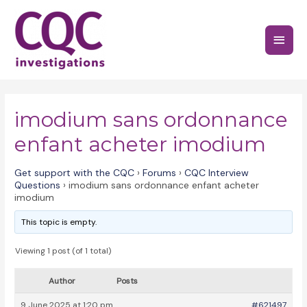
Skip
to
Main
content
Menu
imodium sans ordonnance
enfant acheter imodium
Get support with the CQC
›
Forums
›
CQC Interview
Questions
›
imodium sans ordonnance enfant acheter
imodium
This topic is empty.
Viewing 1 post (of 1 total)
Author
Posts
9 June 2025 at 1:20 pm
#621497