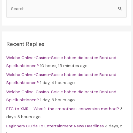
S
e
a
r
c
Recent Replies
h
f
Welche Online-Casino-Spiele haben die besten Boni und
o
Spielfunktionen?
10 hours, 15 minutes ago
r
Welche Online-Casino-Spiele haben die besten Boni und
:
Spielfunktionen?
1 day, 4 hours ago
Welche Online-Casino-Spiele haben die besten Boni und
Spielfunktionen?
1 day, 5 hours ago
BTC to XMR – What’s the smoothest conversion method?
3
days, 3 hours ago
Beginners Guide To Entertainment News Headlines
3 days, 5