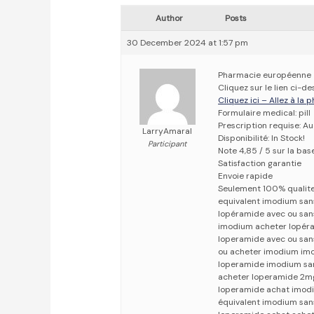
Author
Posts
30 December 2024 at 1:57 pm
Pharmacie européenne
Cliquez sur le lien ci-
Cliquez ici – Allez à la
Formulaire medical: pill
Prescription requise: A
LarryAmaral
Disponibilité: In Stock!
Participant
Note 4,85 / 5 sur la bas
Satisfaction garantie
Envoie rapide
Seulement 100% qualit
equivalent imodium san
lopéramide avec ou sa
imodium acheter lopér
loperamide avec ou san
ou acheter imodium im
loperamide imodium sa
acheter loperamide 2m
loperamide achat imod
équivalent imodium sa