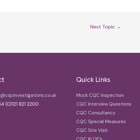
Next Topic
→
ct
Quick Links
o@cqcinvestigations.co.uk
Mock CQC Inspection
4 (0)121 821 2200
CQC Interview Questions
CQC Consultancy
CQC Special Measures
CQC Site Visit
CQC KLOE’s