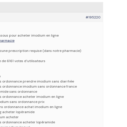
#195220
dessous pour acheter imodium en ligne
 pharmacie
ucune prescription requise (dans notre pharmacie)
e de 6161 votes d’utilisateurs
e
s ordonnance prendre imodium sans diarrhée
ns ordonnance imodium sans ordonnance france
amide sans ordonnance
s ordonnance acheter imodium en ligne
odium sans ordonnance prix
ns ordonnance achat imodium en ligne
g acheter lopéramide
ium acheter
ns ordonnance acheter lopéramide