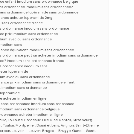
ce enfant imodium sans ordonnance belgique
ns ordonnance imodium sans ordonnance?
 sans ordonnance lopéramide sans ordonnance
nance acheter loperamide 2mg
 sans ordonnance france
ns ordonnance imodium sans ordonnance
ce prix imodium sans ordonnance
dium avec ou sans ordonnance
imodium sans
nance équivalent imodium sans ordonnance
ns ordonnance peut on acheter imodium sans ordonnance
ce? imodium sans ordonnance france
ns ordonnance imodium sans
heter loperamide
ium avec ou sans ordonnance
nance prix imodium sans ordonnance enfant
ix imodium sans ordonnance
 loperamide
 acheter imodium en ligne
u sans ordonnance imodium sans ordonance
imodium sans ordonnance belgique
rdonnance acheter imodium en ligne
eille, Toulouse, Bordeaux, Lille, Nice, Nantes, Strasbourg,
 Toulon, Montpellier, Douai et Lens, Avignon, Saint-Etienne.
erpen, Louvain – Leuven, Bruges – Brugge, Gand – Gent,