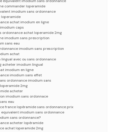
e équivalent imodium sans ordonnance
igne commander loperamide
ivalent imodium sans ordonnance
t loperamide
ance achat imodium en ligne
 imodium caps
ns ordonnance achat loperamide 2mg
gne imodium sans prescription
um sans eau
rdonnance imodium sans prescription
odium achat
lingual avec ou sans ordonnance
 acheter imodium lingual
at imodium en ligne
ance imodium sans effet
sans ordonnance imodium sans
 loperamide 2mg
amide acheter
tion imodium sans ordonnace
sans eau
ce france lopéramide sans ordonnance prix
l equivalent imodium sans ordonnance
odium sans ordonnance?
nance acheter lopéramide
ce achat loperamide 2mg