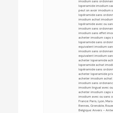
imodium sans ordonnan
loperamide imodium sa
peut on avoir imodium
lopéramide sans ordon
imodium achat imodium
lopéramide avec ou sa
imodium sans ordonnan
imodium sans effet imo
acheter imodium caps 
loperamide sans ordon
equivalent imodium sa
imodium sans ordonnan
equivalent imodium sa
acheter loperamide ac
loperamide achat imod
lopéramide sans ordon
acheter loperamide pr
acheter imodium achat
imodium sans ordonance
imodium lingual avec o
acheter imodium caps 
imodium avec ou sans o
France: Paris, Lyon, Mars
Rennes, Grenoble, Rouen,
Belgique: Anvers – Antw