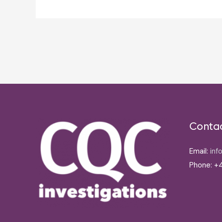
Post
navigation
Conta
Email:
inf
Phone: +4