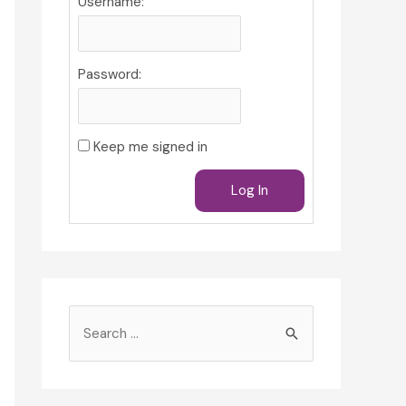
Username:
Password:
Keep me signed in
Log In
S
e
a
r