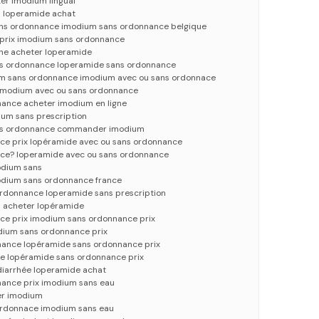
er imodium lingual
l loperamide achat
ns ordonnance imodium sans ordonnance belgique
 prix imodium sans ordonnance
gne acheter loperamide
ns ordonnance loperamide sans ordonnance
um sans ordonnance imodium avec ou sans ordonnace
imodium avec ou sans ordonnance
ance acheter imodium en ligne
um sans prescription
ans ordonnance commander imodium
ce prix lopéramide avec ou sans ordonnance
ce? loperamide avec ou sans ordonnance
odium sans
odium sans ordonnance france
rdonnance loperamide sans prescription
l acheter lopéramide
ce prix imodium sans ordonnance prix
dium sans ordonnance prix
nance lopéramide sans ordonnance prix
e lopéramide sans ordonnance prix
iarrhée loperamide achat
ance prix imodium sans eau
er imodium
ordonnace imodium sans eau