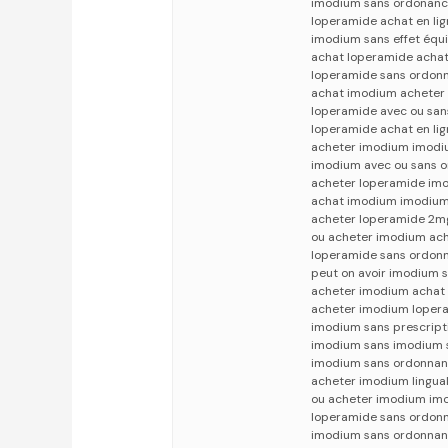
imodium sans ordonanc
loperamide achat en l
imodium sans effet équ
achat loperamide acha
loperamide sans ordonn
achat imodium acheter
loperamide avec ou sa
loperamide achat en li
acheter imodium imodi
imodium avec ou sans o
acheter loperamide im
achat imodium imodium 
acheter loperamide 2mg
ou acheter imodium ach
loperamide sans ordonn
peut on avoir imodium 
acheter imodium achat
acheter imodium loper
imodium sans prescrip
imodium sans imodium 
imodium sans ordonnan
acheter imodium lingua
ou acheter imodium im
loperamide sans ordon
imodium sans ordonnan