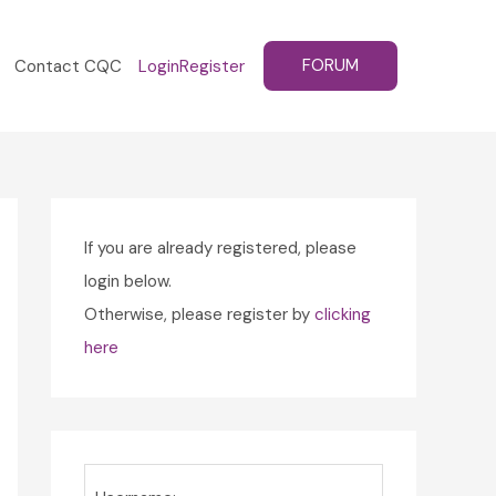
FORUM
Contact CQC
Login
Register
If you are already registered, please
login below.
Otherwise, please register by
clicking
here