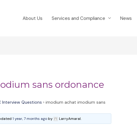
About Us
Services and Compliance
News
odium sans ordonance
 Interview Questions
›
imodium achat imodium sans
 updated
1 year, 7 months ago
by
LarryAmaral.