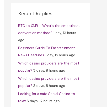
c
h
Recent Replies
f
BTC to XMR – What’s the smoothest
o
conversion method?
1 day, 13 hours
r
ago
:
Beginners Guide To Entertainment
News Headlines
1 day, 15 hours ago
Which casino providers are the most
popular?
3 days, 8 hours ago
Which casino providers are the most
popular?
3 days, 8 hours ago
Looking for a safe Social Casino to
relax
3 days, 12 hours ago