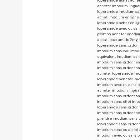
loperamide achat achet
acheter imodium lingua
loperamide imodium sa
achat imodium en ligne
loperamide achat en li
loperamide avec ou sa
peut on acheter imodi
achat loperamide 2mg 
loperamide sans ordonn
imodium sans eau imodi
equivalent imodium s
imodium sans ordonnan
imodium sans ordonnan
acheter loperamide im
loperamide acheter im
imodium avec ou sans o
acheter imodium lingua
imodium sans ordonnan
imodium sans effet imo
loperamide sans ordon
imodium sans ordonnac
prendre imodium sans d
lopéramide sans ordonn
imodium sans ou achet
imodium avec ou sans 