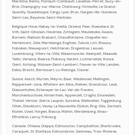
Maritime, Reims, Pontault-Combault, Levallois-Perret, Sucy-en-
Brie, Champigny-sur-Marne, Cherbourg-Octeville, Le Grand-
Quevilly, Guadeloupe, Cergy, Lyon, Bron, Garges-lès-Gonesse,
Saint-Leu, Bayonne, Saint-Herblain.
Belgique: Hove, Habay-la-Vieille, Ostend, Peer, Roeselare, St.
Vith, Saint-Ghislain, Heverlee, Zottegem, Meulebeke, Awans,
Bornem, Walloon Brabant, Chaudfontaine, Chapelle-lez-
Herlaimont, Zele, Martelange, Enghien, Tubize, Lint, Boussu,
Hoboken, Nieuwpoort, Helchteren, Drogenbos, Leuven,
Luxembourg, Villers-la-Ville, Waasmunster, Neerpelt, Maaseik,
Tellin, Verlaine, Beerse, Flobecq, Herent, Lichtervelde, Ronse,
Gent, Antoing, Woluwe-Saint-Lambert, Fosses-la-Ville, Landen,
Eeklo, Brecht, Bernissart, Lo-Reninge, Clavier.
Suisse: Aesch, Murten, Meyrin, Baar, Wädenswil, Mellingen,
Rapperswil-Jona, Affoltern am Albis, Riehen, Grandcour, Leuk,
Diessenhofen, Estavayer-le-Lac, Val-de-Travers,
Münchenbuchsee, Hinterrhein, Appenzell, Croglio, Einsiedeln,
Thalwil, Vernier, Sierre, Laupen, Surselva, Wallisellen, Toggenburg,
Olten, Steckborn, Vevey, La Neuveville, Ebikon, Brig-Glis, Zermatt,
Kloten, Uzwil, Horgen, Biasca, Möhlin, Werdenberg, Illnau-
Effretikon, Lancy, Fribourg.
Canada: Ottawa, Dieppe, Edmunston, Campbellton, Sherbrooke,
Caraquet, St. Boniface, Edmundston, Gatineau, Trois-Rivieres,