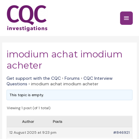
Skip
to
Main
content
Menu
imodium achat imodium
acheter
Get support with the CQC
›
Forums
›
CQC Interview
Questions
›
imodium achat imodium acheter
This topic is empty.
Viewing 1 post (of 1 total)
Author
Posts
12 August 2025 at 9:23 pm
#846921