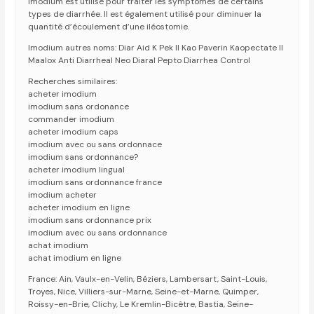
Imodium est utilisé pour traiter les symptômes de certains
types de diarrhée. Il est également utilisé pour diminuer la
quantité d’écoulement d’une iléostomie.
Imodium autres noms: Diar Aid K Pek II Kao Paverin Kaopectate II
Maalox Anti Diarrheal Neo Diaral Pepto Diarrhea Control
Recherches similaires:
acheter imodium
imodium sans ordonance
commander imodium
acheter imodium caps
imodium avec ou sans ordonnace
imodium sans ordonnance?
acheter imodium lingual
imodium sans ordonnance france
imodium acheter
acheter imodium en ligne
imodium sans ordonnance prix
imodium avec ou sans ordonnance
achat imodium
achat imodium en ligne
France: Ain, Vaulx-en-Velin, Béziers, Lambersart, Saint-Louis,
Troyes, Nice, Villiers-sur-Marne, Seine-et-Marne, Quimper,
Roissy-en-Brie, Clichy, Le Kremlin-Bicêtre, Bastia, Seine-