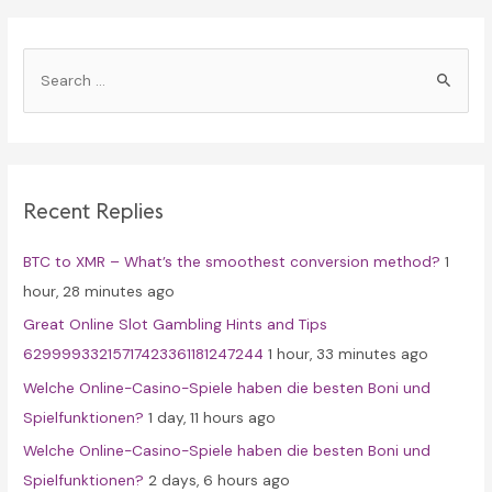
S
e
a
r
c
Recent Replies
h
f
BTC to XMR – What’s the smoothest conversion method?
1
o
hour, 28 minutes ago
r
Great Online Slot Gambling Hints and Tips
:
62999933215717423361181247244
1 hour, 33 minutes ago
Welche Online-Casino-Spiele haben die besten Boni und
Spielfunktionen?
1 day, 11 hours ago
Welche Online-Casino-Spiele haben die besten Boni und
Spielfunktionen?
2 days, 6 hours ago