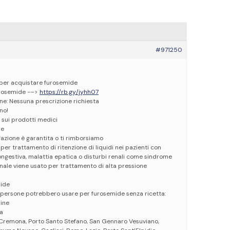
#971250
b per acquistare furosemide
rosemide -–>
https://rb.gy/jyhh07
ne: Nessuna prescrizione richiesta
no!
 sui prodotti medici
re
azione è garantita o ti rimborsiamo
er trattamento di ritenzione di liquidi nei pazienti con
ongestiva, malattia epatica o disturbi renali come sindrome
inale viene usato per trattamento di alta pressione
mide
e persone potrebbero usare per furosemide senza ricetta:
line
ta
o, Cremona, Porto Santo Stefano, San Gennaro Vesuviano,