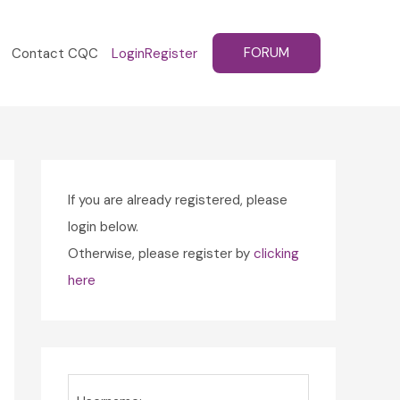
FORUM
Contact CQC
Login
Register
If you are already registered, please
login below.
Otherwise, please register by
clicking
here