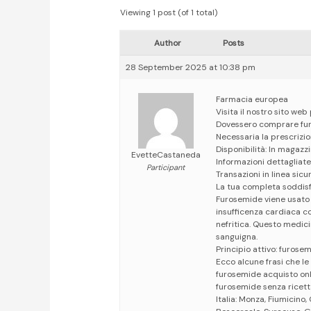
Viewing 1 post (of 1 total)
Author
Posts
28 September 2025 at 10:38 pm
Farmacia europea
Visita il nostro sito we
Dovessero comprare fu
Necessaria la prescrizio
Disponibilità: In magazzi
EvetteCastaneda
Informazioni dettagliate
Participant
Transazioni in linea sicu
La tua completa soddisf
Furosemide viene usato p
insufficenza cardiaca c
nefritica. Questo medic
sanguigna.
Principio attivo: furose
Ecco alcune frasi che l
furosemide acquisto on
furosemide senza ricet
Italia: Monza, Fiumicin