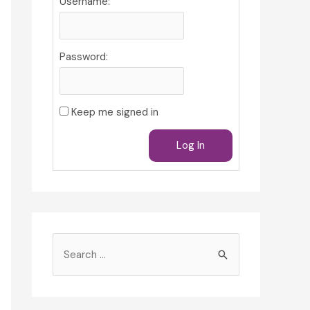
Username:
Password:
Keep me signed in
Log In
S
e
a
r