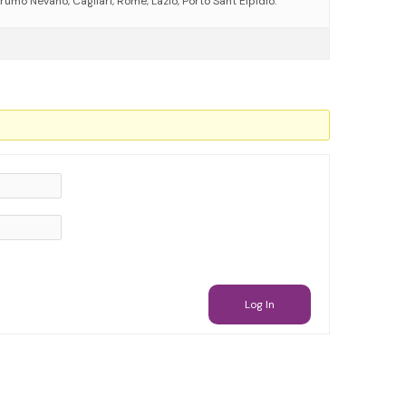
umo Nevano, Cagliari, Rome, Lazio, Porto Sant’Elpidio.
Log In