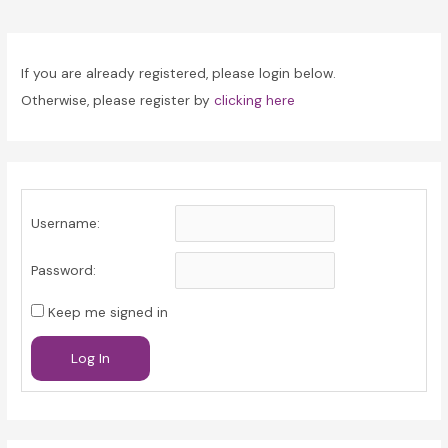
navigation
If you are already registered, please login below.
Otherwise, please register by
clicking here
Username:
Password:
Keep me signed in
Log In