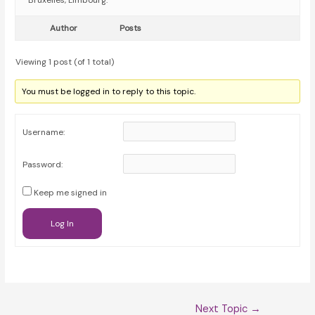
Bruxelles, Limbourg.
Author
Posts
Viewing 1 post (of 1 total)
You must be logged in to reply to this topic.
Username:
Password:
Keep me signed in
Log In
Post
Next Topic
→