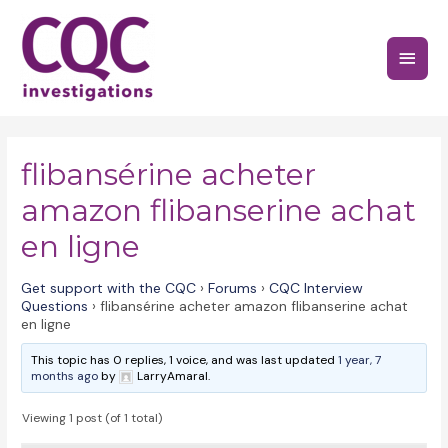
Skip
to
Main
content
Menu
flibansérine acheter
amazon flibanserine achat
en ligne
Get support with the CQC
›
Forums
›
CQC Interview
Questions
›
flibansérine acheter amazon flibanserine achat
en ligne
This topic has 0 replies, 1 voice, and was last updated
1 year, 7
months ago
by
LarryAmaral.
Viewing 1 post (of 1 total)