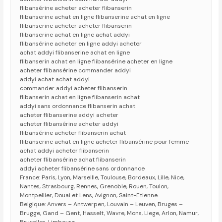
flibansérine acheter acheter flibanserin
flibanserine achat en ligne flibanserine achat en ligne
flibanserine acheter acheter flibanserin
flibanserine achat en ligne achat addyi
flibansérine acheter en ligne addyi acheter
achat addyi flibanserine achat en ligne
flibanserin achat en ligne flibansérine acheter en ligne
acheter flibansérine commander addyi
addyi achat achat addyi
commander addyi acheter flibanserin
flibanserin achat en ligne flibanserin achat
addyi sans ordonnance flibanserin achat
acheter flibanserine addyi acheter
acheter flibansérine acheter addyi
flibansérine acheter flibanserin achat
flibanserine achat en ligne acheter flibansérine pour femme
achat addyi acheter flibanserin
acheter flibansérine achat flibanserin
addyi acheter flibansérine sans ordonnance
France: Paris, Lyon, Marseille, Toulouse, Bordeaux, Lille, Nice,
Nantes, Strasbourg, Rennes, Grenoble, Rouen, Toulon,
Montpellier, Douai et Lens, Avignon, Saint-Etienne.
Belgique: Anvers – Antwerpen, Louvain – Leuven, Bruges –
Brugge, Gand – Gent, Hasselt, Wavre, Mons, Liege, Arlon, Namur,