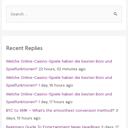
S
e
a
r
c
Recent Replies
h
f
Welche Online-Casino-Spiele haben die besten Boni und
o
Spielfunktionen?
22 hours, 32 minutes ago
r
Welche Online-Casino-Spiele haben die besten Boni und
:
Spielfunktionen?
1 day, 16 hours ago
Welche Online-Casino-Spiele haben die besten Boni und
Spielfunktionen?
1 day, 17 hours ago
BTC to XMR – What’s the smoothest conversion method?
3
days, 15 hours ago
Beginners Guide To Entertainment News Headlines
3 days, 17