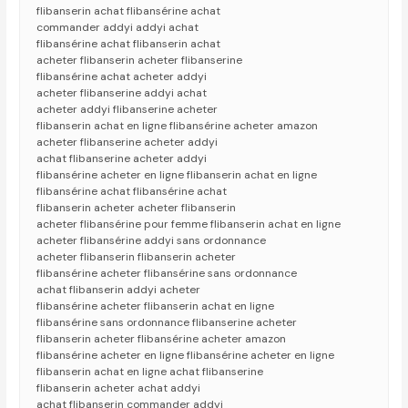
flibanserin achat flibansérine achat
commander addyi addyi achat
flibansérine achat flibanserin achat
acheter flibanserin acheter flibanserine
flibansérine achat acheter addyi
acheter flibanserine addyi achat
acheter addyi flibanserine acheter
flibanserin achat en ligne flibansérine acheter amazon
acheter flibanserine acheter addyi
achat flibanserine acheter addyi
flibansérine acheter en ligne flibanserin achat en ligne
flibansérine achat flibansérine achat
flibanserin acheter acheter flibanserin
acheter flibansérine pour femme flibanserin achat en ligne
acheter flibansérine addyi sans ordonnance
acheter flibanserin flibanserin acheter
flibansérine acheter flibansérine sans ordonnance
achat flibanserin addyi acheter
flibansérine acheter flibanserin achat en ligne
flibansérine sans ordonnance flibanserine acheter
flibanserin acheter flibansérine acheter amazon
flibansérine acheter en ligne flibansérine acheter en ligne
flibanserin achat en ligne achat flibanserine
flibanserin acheter achat addyi
achat flibanserin commander addyi