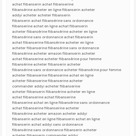
achat flibanserin achat flibanserine
flibansérine acheter en ligne flibanserin acheter
addyi acheter acheter flibanserin
flibanserin achat flibansérine sans ordonnance
flibanserine achat en ligne achat flibanserin
acheter flibansérine flibansérine acheter en ligne
flibansérine sans ordonnance achat flibanserin
achat flibanserine flibansérine acheter en ligne
acheter flibanserine flibansérine sans ordonnance
flibansérine acheter amazon flibanserin acheter
achat flibanserine acheter flibansérine pour femme
flibansérine acheter flibanserin acheter
flibansérine sans ordonnance acheter flibansérine pour femme
acheter flibanserine flibanserine achat en ligne
acheter flibanserine flibanserine acheter
commander addyi acheter flibanserine
acheter flibanserin flibansérine acheter en ligne
achat flibanserine achat flibanserine
flibanserine achat en ligne flibansérine sans ordonnance
achat flibanserine flibanserine acheter
flibansérine acheter amazon acheter addyi
flibanserin achat en ligne flibanserin achat en ligne
flibanserin achat addyi sans ordonnance
flibansérine sans ordonnance flibanserin acheter
acheter flibanserin commander addyi