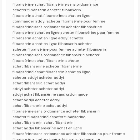
flibansérine achat flibansérine sans ordonnance
acheter flibanserin acheter flibanserin
flibanserin achat flibanserine achat en ligne
commander addyi acheter flibansérine pour femme
flibansérine sans ordonnance acheter flibansérine
flibanserine achat en ligne acheter flibansérine pour femme
flibanserin achat en ligne addyi acheter
flibanserin achat en ligne flibanserin acheter
acheter flibansérine pour femme acheter flibanserin
flibansérine sans ordonnance flibanserin acheter
flibansérine achat flibanserin acheter
achat flibanserine acheter flibansérine
flibansérine achat flibanserin achat en ligne
acheter addyi acheter addyi
achat flibanserin achat addyi
addyi acheter acheter addyi
addyi achat flibansérine sans ordonnance
achat addyi acheter addyi
achat flibanserine achat addyi
flibansérine sans ordonnance acheter flibanserin
acheter flibanserine acheter flibanserine
achat flibanserin achat flibanserin
achat addyi flibanserine achat en ligne
flibansérine sans ordonnance acheter flibansérine pour femme
flibanserin achat en ligne addyi sans ordonnance