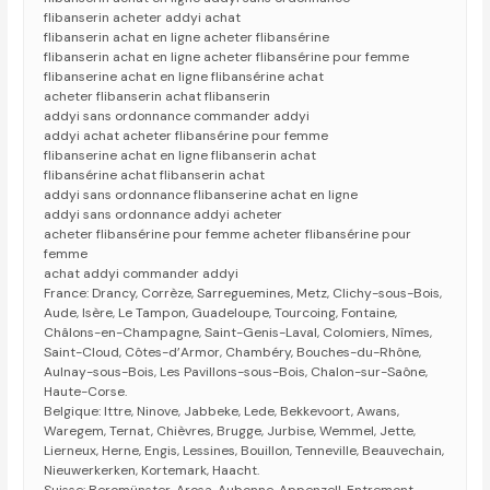
flibanserin acheter addyi achat
flibanserin achat en ligne acheter flibansérine
flibanserin achat en ligne acheter flibansérine pour femme
flibanserine achat en ligne flibansérine achat
acheter flibanserin achat flibanserin
addyi sans ordonnance commander addyi
addyi achat acheter flibansérine pour femme
flibanserine achat en ligne flibanserin achat
flibansérine achat flibanserin achat
addyi sans ordonnance flibanserine achat en ligne
addyi sans ordonnance addyi acheter
acheter flibansérine pour femme acheter flibansérine pour
femme
achat addyi commander addyi
France: Drancy, Corrèze, Sarreguemines, Metz, Clichy-sous-Bois,
Aude, Isère, Le Tampon, Guadeloupe, Tourcoing, Fontaine,
Châlons-en-Champagne, Saint-Genis-Laval, Colomiers, Nîmes,
Saint-Cloud, Côtes-d’Armor, Chambéry, Bouches-du-Rhône,
Aulnay-sous-Bois, Les Pavillons-sous-Bois, Chalon-sur-Saône,
Haute-Corse.
Belgique: Ittre, Ninove, Jabbeke, Lede, Bekkevoort, Awans,
Waregem, Ternat, Chièvres, Brugge, Jurbise, Wemmel, Jette,
Lierneux, Herne, Engis, Lessines, Bouillon, Tenneville, Beauvechain,
Nieuwerkerken, Kortemark, Haacht.