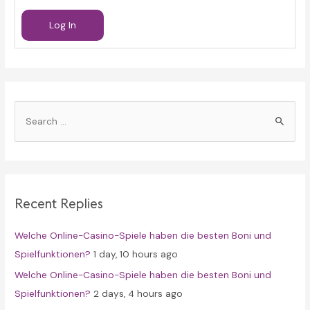
Log In
S
e
a
r
c
Recent Replies
h
f
Welche Online-Casino-Spiele haben die besten Boni und
o
Spielfunktionen?
1 day, 10 hours ago
r
Welche Online-Casino-Spiele haben die besten Boni und
:
Spielfunktionen?
2 days, 4 hours ago