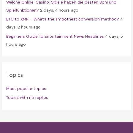
Welche Online-Casino-Spiele haben die besten Boni und
Spielfunktionen?
2 days, 4 hours ago
BTC to XMR – What’s the smoothest conversion method?
4
days, 2 hours ago
Beginners Guide To Entertainment News Headlines
4 days, 5
hours ago
Topics
Most popular topics
Topics with no replies