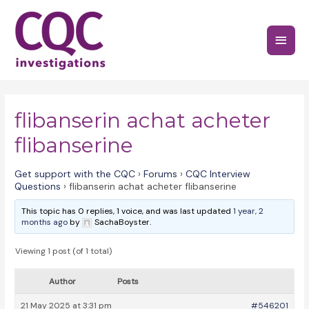
Skip
to
Main
content
Menu
flibanserin achat acheter
flibanserine
Get support with the CQC
›
Forums
›
CQC Interview
Questions
›
flibanserin achat acheter flibanserine
This topic has 0 replies, 1 voice, and was last updated
1 year, 2
months ago
by
SachaBoyster.
Viewing 1 post (of 1 total)
Author
Posts
21 May 2025 at 3:31 pm
#546201