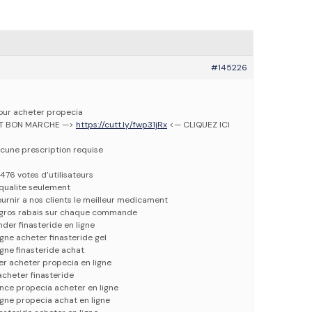
#145226
pour acheter propecia
ET BON MARCHE —>
https://cutt.ly/fwp31jRx
<— CLIQUEZ ICI
cune prescription requise
476 votes d’utilisateurs
qualite seulement
urnir a nos clients le meilleur medicament
e gros rabais sur chaque commande
er finasteride en ligne
igne acheter finasteride gel
igne finasteride achat
ter acheter propecia en ligne
acheter finasteride
nce propecia acheter en ligne
igne propecia achat en ligne