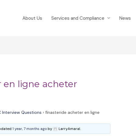
About Us
Services and Compliance
News
r en ligne acheter
 Interview Questions
›
finasteride acheter en ligne
 updated
1 year, 7 months ago
by
LarryAmaral.