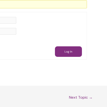
Log In
Next Topic
→