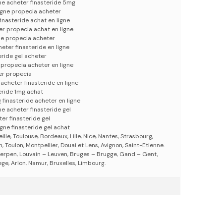
ne acheter finasteride 5mg
ligne propecia acheter
finasteride achat en ligne
er propecia achat en ligne
gne propecia acheter
eter finasteride en ligne
eride gel acheter
 propecia acheter en ligne
er propecia
acheter finasteride en ligne
teride 1mg achat
 finasteride acheter en ligne
ne acheter finasteride gel
er finasteride gel
igne finasteride gel achat
eille, Toulouse, Bordeaux, Lille, Nice, Nantes, Strasbourg,
 Toulon, Montpellier, Douai et Lens, Avignon, Saint-Etienne.
erpen, Louvain – Leuven, Bruges – Brugge, Gand – Gent,
ege, Arlon, Namur, Bruxelles, Limbourg.