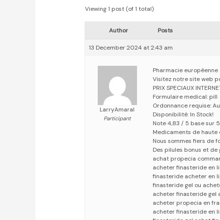
Viewing 1 post (of 1 total)
Author
Posts
13 December 2024 at 2:43 am
Pharmacie européenne
Visitez notre site web 
PRIX SPECIAUX INTERN
Formulaire medical: pill
Ordonnance requise: Au
LarryAmaral
Disponibilité: In Stock!
Participant
Note 4,83 / 5 base sur 5
Medicaments de haute 
Nous sommes fiers de fo
Des pilules bonus et d
achat propecia command
acheter finasteride en l
finasteride acheter en l
finasteride gel ou ache
acheter finasteride gel 
acheter propecia en fra
acheter finasteride en l