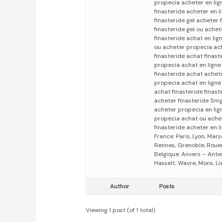
propecia acheter en lig
finasteride acheter en 
finasteride gel acheter 
finasteride gel ou achet
finasteride achat en li
ou acheter propecia ach
finasteride achat finast
propecia achat en ligne
finasteride achat achet
propecia achat en ligne 
achat finasteride finas
acheter finasteride 5mg
acheter propecia en lig
propecia achat ou achet
finasteride acheter en l
France: Paris, Lyon, Mars
Rennes, Grenoble, Rouen,
Belgique: Anvers – Antw
Hasselt, Wavre, Mons, Li
Author
Posts
Viewing 1 post (of 1 total)