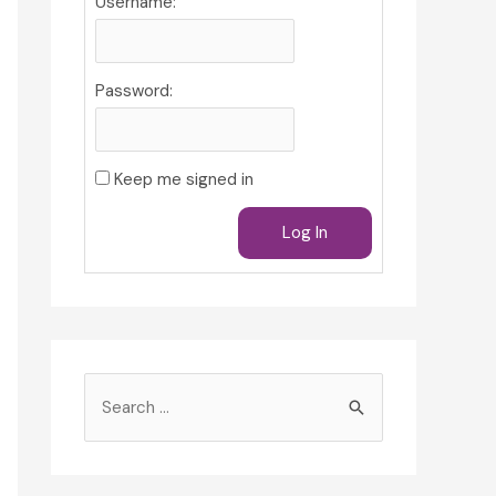
Username:
Password:
Keep me signed in
Log In
S
e
a
r