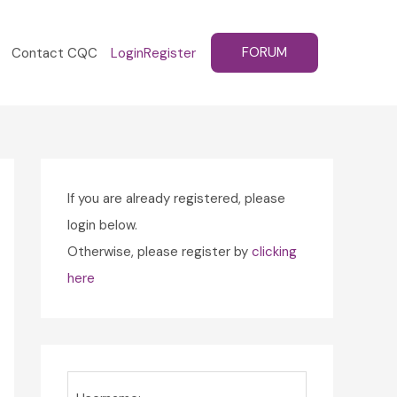
FORUM
Contact CQC
Login
Register
If you are already registered, please
login below.
Otherwise, please register by
clicking
here