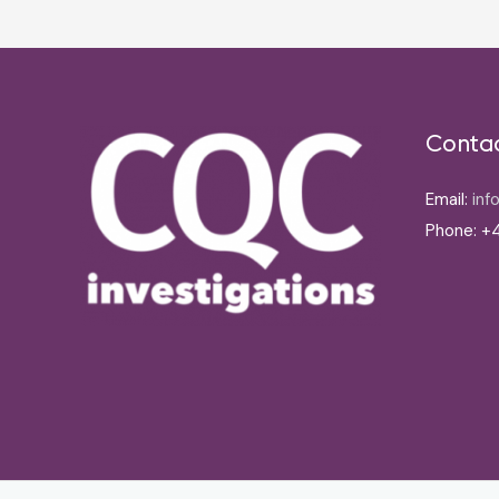
Conta
Email:
inf
Phone: +4