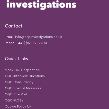
Contact
Email:
info@cqcinvestigations.co.uk
Phone: +44 (0)121 821 2200
Quick Links
Mock CQC Inspection
CQC Interview Questions
CQC Consultancy
CQC Special Measures
CQC Site Visit
CQC KLOE’s
Cookie Policy UK