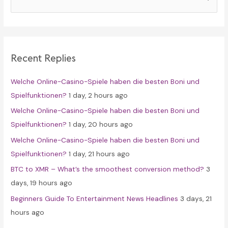
e
a
r
c
Recent Replies
h
f
Welche Online-Casino-Spiele haben die besten Boni und
o
Spielfunktionen?
1 day, 2 hours ago
r
Welche Online-Casino-Spiele haben die besten Boni und
:
Spielfunktionen?
1 day, 20 hours ago
Welche Online-Casino-Spiele haben die besten Boni und
Spielfunktionen?
1 day, 21 hours ago
BTC to XMR – What’s the smoothest conversion method?
3
days, 19 hours ago
Beginners Guide To Entertainment News Headlines
3 days, 21
hours ago