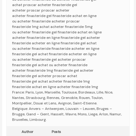
achat proscar acheter finasteride gel
acheter proscar proscar acheter
acheter finasteride gel finasteride achat en ligne
ou acheter finasteride acheter proscar
finasteride 1mg achat acheter finasteride 5mg
ou acheter finasteride gel finasteride achat en ligne
acheter finasteride en ligne finasteride gel acheter
finasteride acheter en ligne finasteride gel achat
ou acheter finasteride finasteride acheter en ligne
finasteride gel achat finasteride acheter en ligne
ou acheter finasteride gel acheter proscar
finasteride gel achat ou acheter finasteride
acheter finasteride 1mg finasteride gel acheter
finasteride gel acheter proscar achat
finasteride gel achat acheter finasteride 1mg
finasteride achat en ligne acheter finasteride 1mg
France: Paris, Lyon, Marseille, Toulouse, Bordeaux, Lille, Nice,
Nantes, Strasbourg, Rennes, Grenoble, Rouen, Toulon,
Montpellier, Douai et Lens, Avignon, Saint-Etienne.
Belgique: Anvers – Antwerpen, Louvain – Leuven, Bruges –
Brugge, Gand – Gent, Hasselt, Wavre, Mons, Liege, Arlon, Namur,
Bruxelles, Limbourg.
Author
Posts