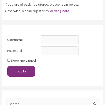
If you are already registered, please login below.
Otherwise, please register by
clicking here
Username:
Password:
Keep me signed in
Log In
S