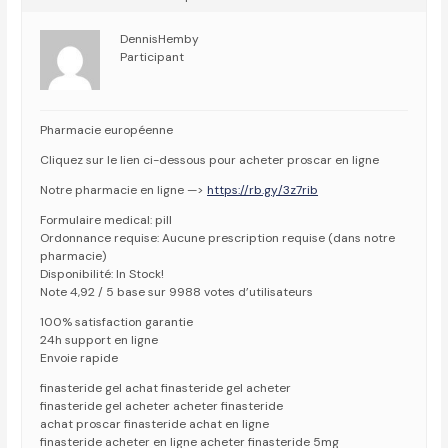
DennisHemby
Participant
Pharmacie européenne
Cliquez sur le lien ci-dessous pour acheter proscar en ligne
Notre pharmacie en ligne —>
https://rb.gy/3z7rib
Formulaire medical: pill
Ordonnance requise: Aucune prescription requise (dans notre
pharmacie)
Disponibilité: In Stock!
Note 4,92 / 5 base sur 9988 votes d’utilisateurs
100% satisfaction garantie
24h support en ligne
Envoie rapide
finasteride gel achat finasteride gel acheter
finasteride gel acheter acheter finasteride
achat proscar finasteride achat en ligne
finasteride acheter en ligne acheter finasteride 5mg