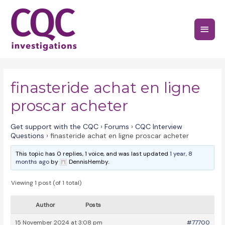
Skip
to
Main
content
Menu
finasteride achat en ligne
proscar acheter
Get support with the CQC
›
Forums
›
CQC Interview
Questions
›
finasteride achat en ligne proscar acheter
This topic has 0 replies, 1 voice, and was last updated
1 year, 8
months ago
by
DennisHemby.
Viewing 1 post (of 1 total)
Author
Posts
15 November 2024 at 3:08 pm
#77700