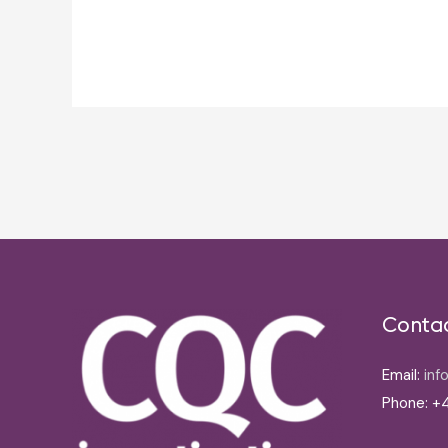
Post
navigation
Conta
Email:
inf
Phone: +4