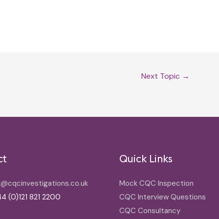
Next Topic
→
ct
Quick Links
o@cqcinvestigations.co.uk
Mock CQC Inspection
4 (0)121 821 2200
CQC Interview Questions
CQC Consultancy