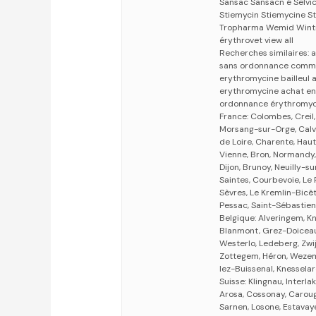
Sansac Sansacn é Selvic
Stiemycin Stiemycine St
Tropharma Wemid Wintro
érythrovet view all
Recherches similaires:
sans ordonnance comman
erythromycine bailleul
erythromycine achat en
ordonnance érythromyc
France: Colombes, Crei
Morsang-sur-Orge, Calv
de Loire, Charente, Haut
Vienne, Bron, Normandy
Dijon, Brunoy, Neuilly-s
Saintes, Courbevoie, Le
Sèvres, Le Kremlin-Bicêt
Pessac, Saint-Sébastien
Belgique: Alveringem, K
Blanmont, Grez-Doiceau,
Westerlo, Ledeberg, Zwi
Zottegem, Héron, Wezem
lez-Buissenal, Knesselar
Suisse: Klingnau, Interla
Arosa, Cossonay, Caroug
Sarnen, Losone, Estavaye