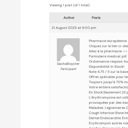
Viewing 1 post (of 1 total)
Author
Posts
21 August 2025 at 9:00 pm
Pharmacie européenne
Cliquez sur le lien ci-
Allez à la pharmacie —
Formulaire medical: pill
Ordonnance requise: Au
SachaBoyster
Disponibilité: In Stock!
Participant
Note 4,75 / 5 sur la bas
Offres spéciales pour les
Toujours jusqu’à 70% m
Votre entiere satisfact
En Stock:Seulement 23 
L’érythromycine est uti
provoquées par des bac
Maladies: Legionnaires 
Cough Infection Bone In
Dental Endocarditis Ente
Erythromycin autres no