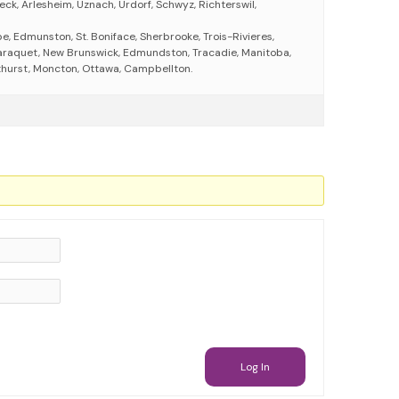
eck, Arlesheim, Uznach, Urdorf, Schwyz, Richterswil,
, Edmunston, St. Boniface, Sherbrooke, Trois-Rivieres,
araquet, New Brunswick, Edmundston, Tracadie, Manitoba,
thurst, Moncton, Ottawa, Campbellton.
Log In