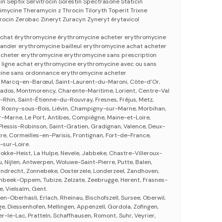
in Septix Servitrocin Sorestin Spectrasone Staticin
imycine Theramycin z Throcin Tiloryth Toperit Trixne
cin Zerobac Zineryt Zuracyn Zyneryt érytavicol
 achat érythromycine érythromycine acheter erythromycine
der erythromycine bailleul erythromycine achat acheter
 acheter erythromycine erythromycine sans prescription
 ligne achat erythromycine erythromycine avec ou sans
ine sans ordonnance erythromycine acheter
l, Marcq-en-Barœul, Saint-Laurent-du-Maroni, Côte-d’Or,
ados, Montmorency, Charente-Maritime, Lorient, Centre-Val
-Rhin, Saint-Étienne-du-Rouvray, Fresnes, Fréjus, Metz,
, Rosny-sous-Bois, Liévin, Champigny-sur-Marne, Morbihan,
ur-Marne, Le Port, Antibes, Compiègne, Maine-et-Loire,
 Plessis-Robinson, Saint-Gratien, Gradignan, Valence, Deux-
re, Cormeilles-en-Parisis, Frontignan, Fort-de-France,
-sur-Loire.
nokke-Heist, La Hulpe, Nevele, Jabbeke, Chastre-Villeroux-
 Nijlen, Antwerpen, Woluwe-Saint-Pierre, Putte, Balen,
jndrecht, Zonnebeke, Oosterzele, Londerzeel, Zandhoven,
beek-Oppem, Tubize, Zelzate, Zeebrugge, Herent, Frasnes-
e, Vielsalm, Gent.
ken-Oberhasli, Erlach, Rheinau, Bischofszell, Sursee, Oberwil,
e, Diessenhofen, Mellingen, Appenzell, Gordola, Zofingen,
r-le-Lac, Pratteln, Schaffhausen, Romont, Suhr, Veyrier,