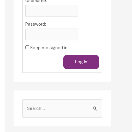
Username:
Password:
Keep me signed in
Log In
S
e
a
r