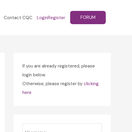
FORUM
Contact CQC
Login
Register
If you are already registered, please
login below.
Otherwise, please register by
clicking
here