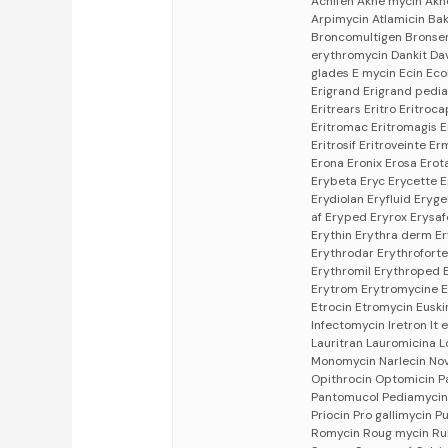
Acnifen Akne mycin Akn
Arpimycin Atlamicin B
Broncomultigen Bronsema
erythromycin Dankit Dav
glades E mycin Ecin Ecol
Erigrand Erigrand pediatr
Eritrears Eritro Eritroc
Eritromac Eritromagis E
Eritrosif Eritroveinte
Erona Eronix Erosa Ero
Erybeta Eryc Erycette 
Erydiolan Eryfluid Eryg
af Eryped Eryrox Erysaf
Erythin Erythra derm Er
Erythrodar Erythrofort
Erythromil Erythroped 
Erytrom Erytromycine Er
Etrocin Etromycin Euskin
Infectomycin Iretron It
Lauritran Lauromicina
Monomycin Narlecin Nov
Opithrocin Optomicin 
Pantomucol Pediamycin 
Priocin Pro gallimycin
Romycin Roug mycin Ru