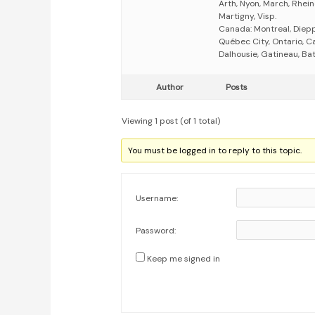
Arth, Nyon, March, Rhein
Martigny, Visp.
Canada: Montreal, Dieppe
Québec City, Ontario, C
Dalhousie, Gatineau, Ba
Author
Posts
Viewing 1 post (of 1 total)
You must be logged in to reply to this topic.
Username:
Password:
Keep me signed in