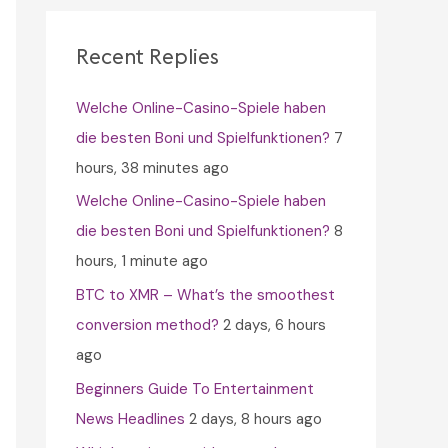
c
h
Recent Replies
f
Welche Online-Casino-Spiele haben
o
die besten Boni und Spielfunktionen?
7
r
hours, 38 minutes ago
:
Welche Online-Casino-Spiele haben
die besten Boni und Spielfunktionen?
8
hours, 1 minute ago
BTC to XMR – What’s the smoothest
conversion method?
2 days, 6 hours
ago
Beginners Guide To Entertainment
News Headlines
2 days, 8 hours ago