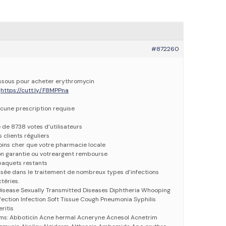
#872260
dessous pour acheter erythromycin
>
https://cutt.ly/F8MPPna
cune prescription requise
e de 8738 votes d’utilisateurs
 clients réguliers
oins cher que votre pharmacie locale
ion garantie ou votreargent rembourse
paquets restants
lisée dans le traitement de nombreux types d’infections
téries.
Disease Sexually Transmitted Diseases Diphtheria Whooping
fection Infection Soft Tissue Cough Pneumonia Syphilis
ritis
ms: Abboticin Acne hermal Acneryne Acnesol Acnetrim