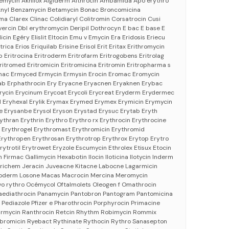
emycin Aknilox Algiderm Althrocin Ambamida Apo erythro
aknyl Benzamycin Betamycin Bonac Broncomicina
 Clarex Clinac Colidiaryl Colitromin Corsatrocin Cusi
ercin Dbl erythromycin Deripil Dothrocyn E bac E base E
icin Egéry Elislit Eltocin Emu v Emycin Era Eridosis Eriecu
ica Erios Eriquilab Erisine Erisol Erit Eritax Erithromycin
ap Eritrocina Eritroderm Eritrofarm Eritrogobens Eritrolag
ritromed Eritromicin Eritromicina Eritromin Eritropharma s
 Ermac Ermyced Ermycin Ermysin Erocin Eromac Eromycin
tab Erphathrocin Ery Eryacne Eryacnen Eryaknen Erybac
Erycin Erycinum Erycoat Erycoli Erycreat Eryderm Erydermec
el Eryhexal Erylik Erymax Erymed Erymex Erymicin Erymycin
e Erysanbe Erysol Eryson Erystad Erysuc Erytab Eryth
ythran Erythrin Erythro Erythro rx Erythrocin Erythrocine
e Erythrogel Erythromast Erythromicin Erythromid
Erythropen Erythrosan Erythrotrop Erythrox Erytop Erytro
ytrotil Erytrowet Eryzole Escumycin Ethrolex Etisux Etocin
 Firmac Gallimycin Hexabotin Ilocin Iloticina Ilotycin Inderm
 erichem Jeracin Juveacne Kitacne Labocne Lagarmicin
 Loderm Losone Macas Macrocin Mercina Meromycin
o rythro Océmycol Oftalmolets Oleogen f Omathrocin
Paediathrocin Panamycin Pantobron Pantogram Pantomicina
Pediazole Pfizer e Pharothrocin Porphyrocin Primacine
 Purmycin Ranthrocin Retcin Rhythm Robimycin Rommix
bromicin Ryebact Rythinate Rythocin Rythro Sanasepton