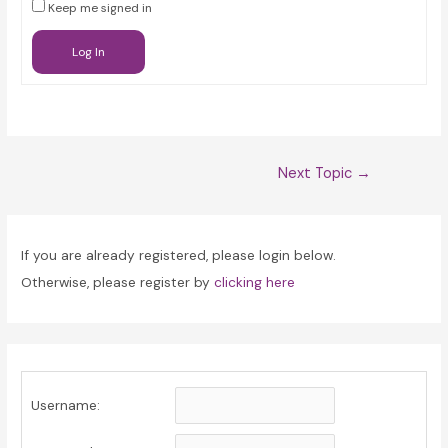
Keep me signed in
Log In
Post
Next Topic
→
navigation
If you are already registered, please login below.
Otherwise, please register by
clicking here
Username: