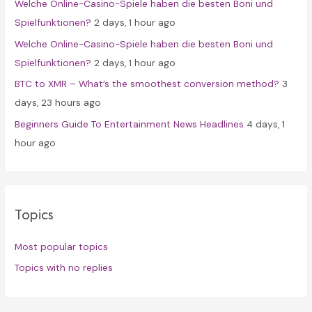
Welche Online-Casino-Spiele haben die besten Boni und
:
Spielfunktionen?
2 days, 1 hour ago
Welche Online-Casino-Spiele haben die besten Boni und
Spielfunktionen?
2 days, 1 hour ago
BTC to XMR – What’s the smoothest conversion method?
3
days, 23 hours ago
Beginners Guide To Entertainment News Headlines
4 days, 1
hour ago
Topics
Most popular topics
Topics with no replies