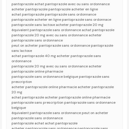
pantoprazole achat pantoprazole avec ou sans ordonnance
acheter pantoprazole pantoprazole acheter en ligne
achat pantoprazole pantoprazole sans ordonnance
pantoprazole acheter en ligne pantoprazole sans ordonnace
pantoprazole sans lactose acheter pantoprazole 20 mg
équivalent pantoprazole sans ordonnance achat pantoprazole
pantoprazole 20 mg avec ou sans ordonnance acheter
pantoprazole sans ordonnance
peut on acheter pantoprazole sans ordonnance pantoprazole
sans lactose
achat pantoprazole 40 mg acheter pantoprazole sans
ordonnance
pantoprazole 20 mg avec ou sans ordonnance acheter
pantoprazole online pharmacie
pantoprazole sans ordonnance belgique pantoprazole sans
prescription
acheter pantoprazole online pharmacie acheter pantoprazole
20 mg
achat pantoprazole acheter pantoprazole online pharmacie
pantoprazole sans prescription pantoprazole sans ordonnance
belgique
équivalent pantoprazole sans ordonnance peut on acheter
pantoprazole sans ordonnance
pantoprazole achat achat pantoprazole
acheter pantoprazole sans ordonnance pantoprazole sans