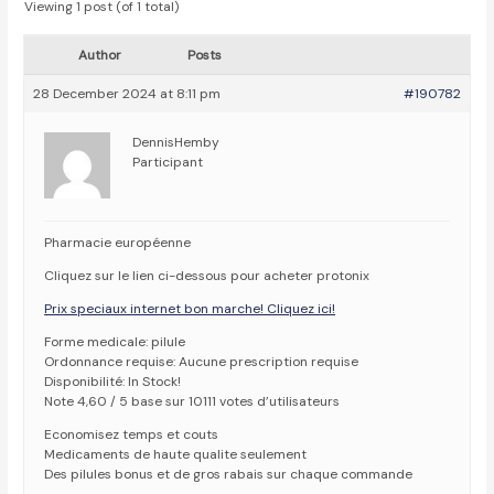
Viewing 1 post (of 1 total)
Author
Posts
28 December 2024 at 8:11 pm
#190782
DennisHemby
Participant
Pharmacie européenne
Cliquez sur le lien ci-dessous pour acheter protonix
Prix speciaux internet bon marche! Cliquez ici!
Forme medicale: pilule
Ordonnance requise: Aucune prescription requise
Disponibilité: In Stock!
Note 4,60 / 5 base sur 10111 votes d’utilisateurs
Economisez temps et couts
Medicaments de haute qualite seulement
Des pilules bonus et de gros rabais sur chaque commande