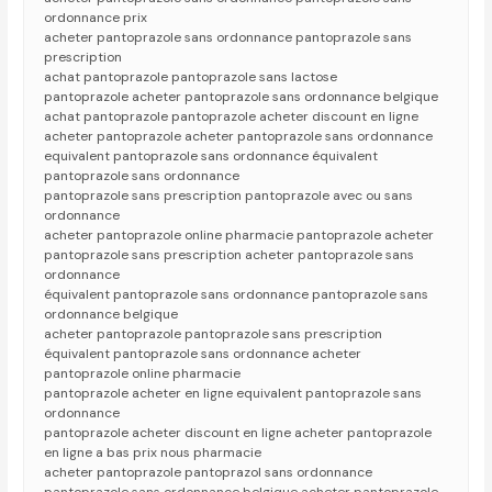
ordonnance prix
acheter pantoprazole sans ordonnance pantoprazole sans
prescription
achat pantoprazole pantoprazole sans lactose
pantoprazole acheter pantoprazole sans ordonnance belgique
achat pantoprazole pantoprazole acheter discount en ligne
acheter pantoprazole acheter pantoprazole sans ordonnance
equivalent pantoprazole sans ordonnance équivalent
pantoprazole sans ordonnance
pantoprazole sans prescription pantoprazole avec ou sans
ordonnance
acheter pantoprazole online pharmacie pantoprazole acheter
pantoprazole sans prescription acheter pantoprazole sans
ordonnance
équivalent pantoprazole sans ordonnance pantoprazole sans
ordonnance belgique
acheter pantoprazole pantoprazole sans prescription
équivalent pantoprazole sans ordonnance acheter
pantoprazole online pharmacie
pantoprazole acheter en ligne equivalent pantoprazole sans
ordonnance
pantoprazole acheter discount en ligne acheter pantoprazole
en ligne a bas prix nous pharmacie
acheter pantoprazole pantoprazol sans ordonnance