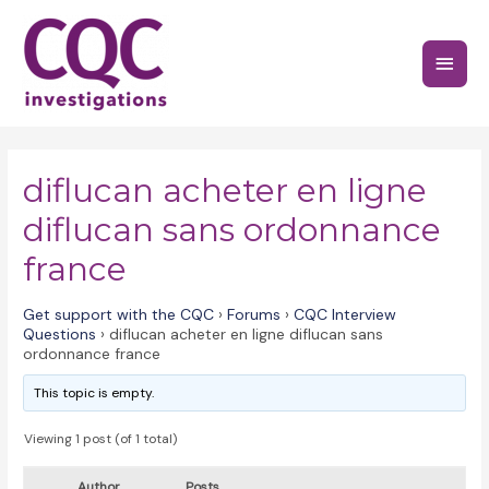
Skip
to
Main
content
Menu
diflucan acheter en ligne
diflucan sans ordonnance
france
Get support with the CQC
›
Forums
›
CQC Interview
Questions
›
diflucan acheter en ligne diflucan sans
ordonnance france
This topic is empty.
Viewing 1 post (of 1 total)
Author
Posts