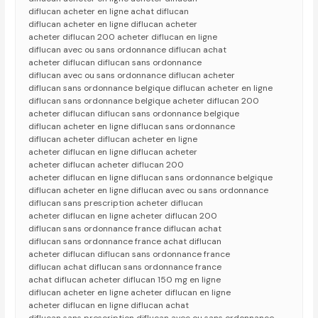
diflucan acheter en ligne achat diflucan
diflucan acheter en ligne diflucan acheter
acheter diflucan 200 acheter diflucan en ligne
diflucan avec ou sans ordonnance diflucan achat
acheter diflucan diflucan sans ordonnance
diflucan avec ou sans ordonnance diflucan acheter
diflucan sans ordonnance belgique diflucan acheter en ligne
diflucan sans ordonnance belgique acheter diflucan 200
acheter diflucan diflucan sans ordonnance belgique
diflucan acheter en ligne diflucan sans ordonnance
diflucan acheter diflucan acheter en ligne
acheter diflucan en ligne diflucan acheter
acheter diflucan acheter diflucan 200
acheter diflucan en ligne diflucan sans ordonnance belgique
diflucan acheter en ligne diflucan avec ou sans ordonnance
diflucan sans prescription acheter diflucan
acheter diflucan en ligne acheter diflucan 200
diflucan sans ordonnance france diflucan achat
diflucan sans ordonnance france achat diflucan
acheter diflucan diflucan sans ordonnance france
diflucan achat diflucan sans ordonnance france
achat diflucan acheter diflucan 150 mg en ligne
diflucan acheter en ligne acheter diflucan en ligne
acheter diflucan en ligne diflucan achat