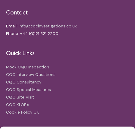
Contact
Email:
info@cqcinvestigations.co.uk
Phone: +44 (0)121 821 2200
Quick Links
Mock CQC Inspection
CQC Interview Questions
CQC Consultancy
CQC Special Measures
CQC Site Visit
CQC KLOE’s
Cookie Policy UK
Search