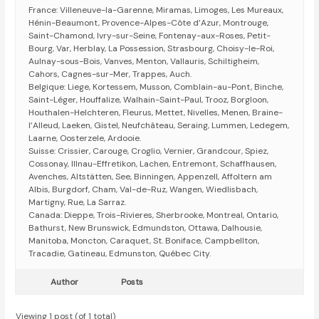
France: Villeneuve-la-Garenne, Miramas, Limoges, Les Mureaux,
Hénin-Beaumont, Provence-Alpes-Côte d’Azur, Montrouge,
Saint-Chamond, Ivry-sur-Seine, Fontenay-aux-Roses, Petit-
Bourg, Var, Herblay, La Possession, Strasbourg, Choisy-le-Roi,
Aulnay-sous-Bois, Vanves, Menton, Vallauris, Schiltigheim,
Cahors, Cagnes-sur-Mer, Trappes, Auch.
Belgique: Liege, Kortessem, Musson, Comblain-au-Pont, Binche,
Saint-Léger, Houffalize, Walhain-Saint-Paul, Trooz, Borgloon,
Houthalen-Helchteren, Fleurus, Mettet, Nivelles, Menen, Braine-
l’Alleud, Laeken, Gistel, Neufchâteau, Seraing, Lummen, Ledegem,
Laarne, Oosterzele, Ardooie.
Suisse: Crissier, Carouge, Croglio, Vernier, Grandcour, Spiez,
Cossonay, Illnau-Effretikon, Lachen, Entremont, Schaffhausen,
Avenches, Altstätten, See, Binningen, Appenzell, Affoltern am
Albis, Burgdorf, Cham, Val-de-Ruz, Wangen, Wiedlisbach,
Martigny, Rue, La Sarraz.
Canada: Dieppe, Trois-Rivieres, Sherbrooke, Montreal, Ontario,
Bathurst, New Brunswick, Edmundston, Ottawa, Dalhousie,
Manitoba, Moncton, Caraquet, St. Boniface, Campbellton,
Tracadie, Gatineau, Edmunston, Québec City.
Author
Posts
Viewing 1 post (of 1 total)