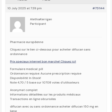
10 July 2025 at 7:39 pm
#751144
AlethiaKerrigan
Participant
Pharmacie européenne
Cliquez sur le lien ci-dessous pour acheter diflucan sans
ordonnance
Prix speciaux internet bon marche! Cliquez ici!
Formulaire medical: pill
Ordonnance requise: Aucune prescription requise
Disponibilité: In Stock!
Note 4,70 / 5 base sur 10708 votes d’utilisateurs
Anonymat complet
Informations détaillées sur les produits médicaux
Transactions en ligne sécurisées
diflucan avec ou sans ordonnance acheter diflucan 150 mg en
ligne