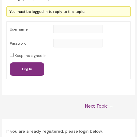
You must be logged in to reply to this topic.
Username:
Password:
Keep me signed in
Log In
Post
Next Topic
→
navigation
If you are already registered, please login below.