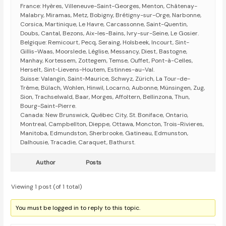
France: Hyères, Villeneuve-Saint-Georges, Menton, Châtenay-
Malabry, Miramas, Metz, Bobigny, Brétigny-sur-Orge, Narbonne,
Corsica, Martinique, Le Havre, Carcassonne, Saint-Quentin,
Doubs, Cantal, Bezons, Aix-les-Bains, Ivry-sur-Seine, Le Gosier.
Belgique: Remicourt, Pecq, Seraing, Holsbeek, Incourt, Sint-
Gillis-Waas, Moorslede, Léglise, Messancy, Diest, Bastogne,
Manhay, Kortessem, Zottegem, Temse, Ouffet, Pont-à-Celles,
Herselt, Sint-Lievens-Houtem, Estinnes-au-Val.
Suisse: Valangin, Saint-Maurice, Schwyz, Zürich, La Tour-de-
Trême, Bülach, Wohlen, Hinwil, Locarno, Aubonne, Münsingen, Zug,
Sion, Trachselwald, Baar, Morges, Affoltern, Bellinzona, Thun,
Bourg-Saint-Pierre.
Canada: New Brunswick, Québec City, St. Boniface, Ontario,
Montreal, Campbellton, Dieppe, Ottawa, Moncton, Trois-Rivieres,
Manitoba, Edmundston, Sherbrooke, Gatineau, Edmunston,
Dalhousie, Tracadie, Caraquet, Bathurst.
Author
Posts
Viewing 1 post (of 1 total)
You must be logged in to reply to this topic.