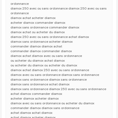
ordonnance
diamox 250 avec ou sans ordonnance diamox 250 avec ou sans
ordonnance
diamox achat acheter diamox
acheter diamox commander diamox
diamox sans ordonnance commander diamox
diamox achat ou acheter du diamox
diamox 250 avec ou sans ordonnance achat diamox
diamox sans ordonnance acheter diamox
commander diamox diamox achat
commander diamox commander diamox
diamox achat diamox avec ou sans ordonnance
ou acheter du diamox achat diamox
ou acheter du diamox ou acheter du diamox
diamox achat diamox 250 avec ou sans ordonnance
diamox avec ou sans ordonnance diamox sans ordonnance
diamox sans ordonnance diamox sans ordonnance
diamox sans ordonnance achat diamox
diamox sans ordonnance diamox 250 avec ou sans ordonnance
achat diamox commander diamox
acheter diamox acheter diamox
diamox avec ou sans ordonnance ou acheter du diamox
commander diamox diamox sans ordonnance
achat diamox achat diamox
achat diamox acheter diamox