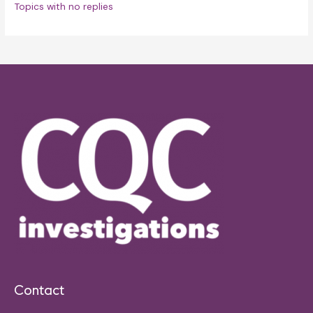
Topics with no replies
Contact