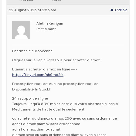
22 August 2025 at 2:55 am
#872852
AlethiaKerrigan
Participant
Pharmacie européenne
Cliquez sur le lien ci-dessous pour acheter diamox
Etaient a acheter diamox en ligne -–>
https://tinyurl.com/nh9md2fk
Prescription requise: Aucune prescription requise
Disponibilité: In Stock!
24h support en ligne
Toujours jusqu’à 80% moins cher que votre pharmacie locale
Medicaments de haute qualite seulement
ou acheter du diamox diamox 250 avec ou sans ordonnance
achat diamox diamox sans ordonnance
achat diamox diamox achat
diamox avec ou sans ordonnance diamox avec ou sans