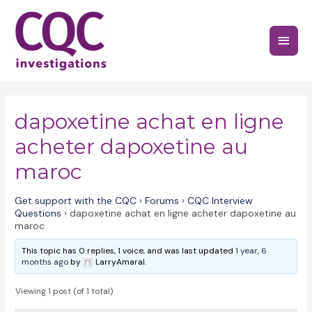
Skip
to
Main
content
Menu
dapoxetine achat en ligne
acheter dapoxetine au
maroc
Get support with the CQC
›
Forums
›
CQC Interview
Questions
›
dapoxetine achat en ligne acheter dapoxetine au
maroc
This topic has 0 replies, 1 voice, and was last updated
1 year, 6
months ago
by
LarryAmaral.
Viewing 1 post (of 1 total)