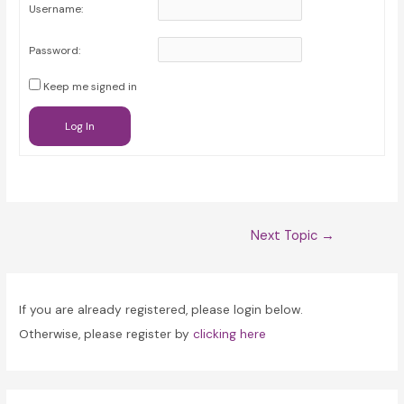
Username:
Password:
Keep me signed in
Log In
Post
Next Topic
→
navigation
If you are already registered, please login below.
Otherwise, please register by
clicking here