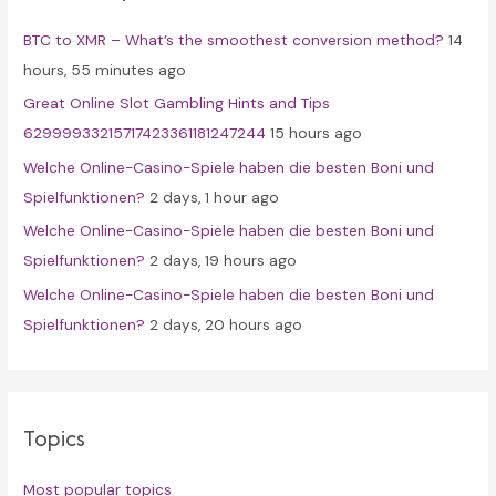
f
BTC to XMR – What’s the smoothest conversion method?
14
o
hours, 55 minutes ago
r
Great Online Slot Gambling Hints and Tips
:
62999933215717423361181247244
15 hours ago
Welche Online-Casino-Spiele haben die besten Boni und
Spielfunktionen?
2 days, 1 hour ago
Welche Online-Casino-Spiele haben die besten Boni und
Spielfunktionen?
2 days, 19 hours ago
Welche Online-Casino-Spiele haben die besten Boni und
Spielfunktionen?
2 days, 20 hours ago
Topics
Most popular topics