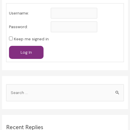
Username:
Password:
Keep me signed in
Log In
S
e
a
r
c
Recent Replies
h