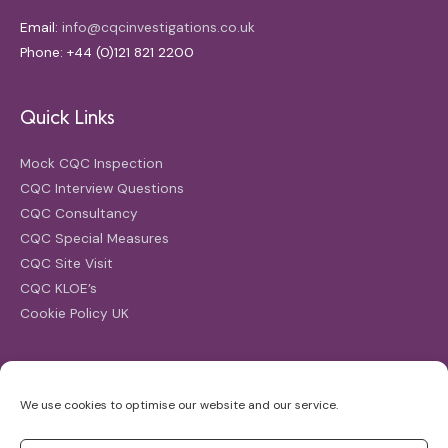
Email:
info@cqcinvestigations.co.uk
Phone: +44 (0)121 821 2200
Quick Links
Mock CQC Inspection
CQC Interview Questions
CQC Consultancy
CQC Special Measures
CQC Site Visit
CQC KLOE’s
Cookie Policy UK
Search
We use cookies to optimise our website and our service.
Search
for: