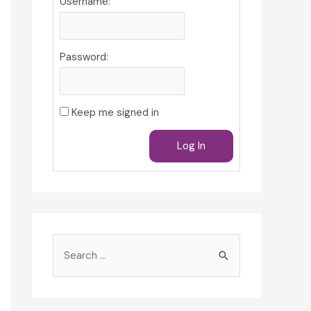
Username:
Password:
Keep me signed in
Log In
S
e
a
r