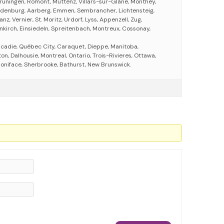
Grüningen, Romont, Muttenz, Villars-sur-Glâne, Monthey,
aldenburg, Aarberg, Emmen, Sembrancher, Lichtensteig,
nz, Vernier, St. Moritz, Urdorf, Lyss, Appenzell, Zug,
nkirch, Einsiedeln, Spreitenbach, Montreux, Cossonay,
cadie, Québec City, Caraquet, Dieppe, Manitoba,
, Dalhousie, Montreal, Ontario, Trois-Rivieres, Ottawa,
Boniface, Sherbrooke, Bathurst, New Brunswick.