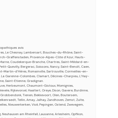
opathiques avis
res, Le Chesnay, Lambersart, Bouches-du-Rhône, Saint-
lkirch-Graffenstaden, Provence-Alpes-Côte d’Azur, Hauts-
Marne, Coudekerque-Branche, Chartres, Saint-Médard-en-
 Petit-Quevilly, Bergerac, Soissons, Nancy, Saint-Benoît, Caen,
t-Martin-d’Hères, Romainville, Sartrouville, Cormeilles-en-
x, La Garenne-Colombes, Clamart, Décines-Charpieu, L’Haÿ-
e, Saint-Etienne, Gradignan.
euve, Herbeumont, Chaumont-Gistoux, Momignies,
vele, Rijkevorsel, Haaltert, Oreye, Dison, Gavere, Burdinne,
in, Grobbendonk, Tienen, Bekkevoort, Olen, Boutersem,
lkenraedt, Tellin, Amay, Jalhay, Zandhoven, Zemst, Zulte,
xelles, Nieuwerkerken, Visé, Pepingen, Ostend, Zwevegem,
g, Neuhausen am Rheinfall, Lausanne, Arlesheim, Opfikon,