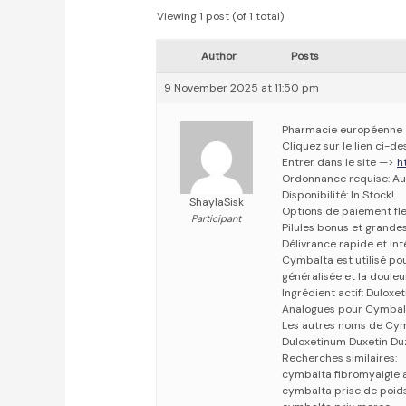
Viewing 1 post (of 1 total)
Author
Posts
9 November 2025 at 11:50 pm
Pharmacie européenne
Cliquez sur le lien ci-
Entrer dans le site —>
h
Ordonnance requise: Au
Disponibilité: In Stock!
ShaylaSisk
Options de paiement fle
Participant
Pilules bonus et grand
Délivrance rapide et in
Cymbalta est utilisé pou
généralisée et la douleu
Ingrédient actif: Duloxet
Analogues pour Cymbalt
Les autres noms de Cymb
Duloxetinum Duxetin Duz
Recherches similaires:
cymbalta fibromyalgie 
cymbalta prise de poids