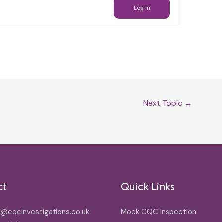
Log In
Next Topic
→
ct
Quick Links
o@cqcinvestigations.co.uk
Mock CQC Inspection