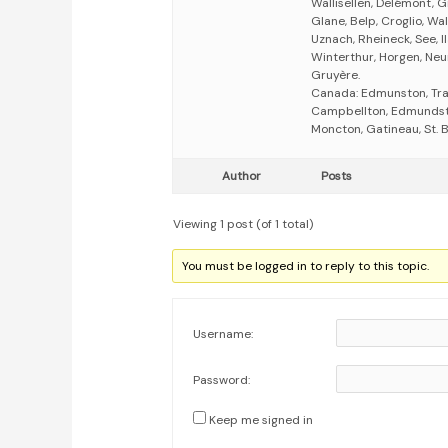
Wallisellen, Delémont, 
Glane, Belp, Croglio, W
Uznach, Rheineck, See, Ila
Winterthur, Horgen, Neu
Gruyère.
Canada: Edmunston, Tra
Campbellton, Edmundston
Moncton, Gatineau, St. 
Author
Posts
Viewing 1 post (of 1 total)
You must be logged in to reply to this topic.
Username:
Password:
Keep me signed in