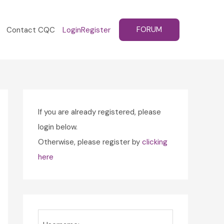
FORUM
Contact CQC
Login
Register
If you are already registered, please
login below.
Otherwise, please register by
clicking
here