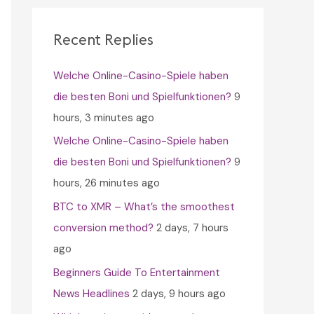
c
h
Recent Replies
f
Welche Online-Casino-Spiele haben
o
die besten Boni und Spielfunktionen?
9
r
hours, 3 minutes ago
:
Welche Online-Casino-Spiele haben
die besten Boni und Spielfunktionen?
9
hours, 26 minutes ago
BTC to XMR – What’s the smoothest
conversion method?
2 days, 7 hours
ago
Beginners Guide To Entertainment
News Headlines
2 days, 9 hours ago