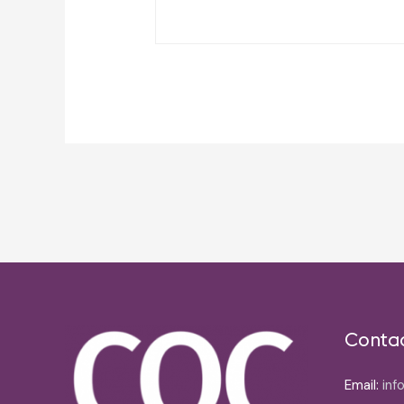
Post
navigation
Conta
Email:
inf