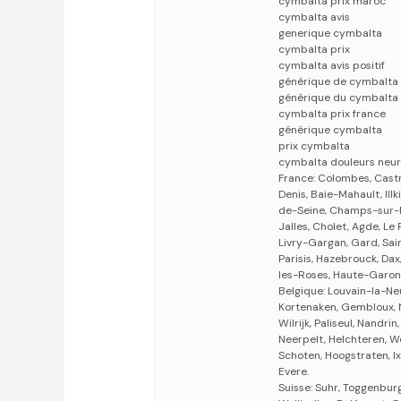
cymbalta prix maroc
cymbalta avis
generique cymbalta
cymbalta prix
cymbalta avis positif
générique de cymbalta
générique du cymbalta
cymbalta prix france
générique cymbalta
prix cymbalta
cymbalta douleurs neur
France: Colombes, Cast
Denis, Baie-Mahault, Il
de-Seine, Champs-sur-
Jalles, Cholet, Agde, Le
Livry-Gargan, Gard, Sain
Parisis, Hazebrouck, Da
les-Roses, Haute-Garonn
Belgique: Louvain-la-N
Kortenaken, Gembloux, Ne
Wilrijk, Paliseul, Nandr
Neerpelt, Helchteren, We
Schoten, Hoogstraten, I
Evere.
Suisse: Suhr, Toggenbur