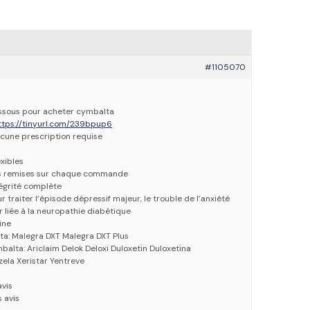
#1105070
dessous pour acheter cymbalta
ttps://tinyurl.com/239bpup6
cune prescription requise
xibles
es remises sur chaque commande
tégrité complète
r traiter l’épisode dépressif majeur, le trouble de l’anxiété
r liée à la neuropathie diabètique
ine
a: Malegra DXT Malegra DXT Plus
alta: Ariclaim Delok Deloxi Duloxetin Duloxetina
ela Xeristar Yentreve
avis
 avis