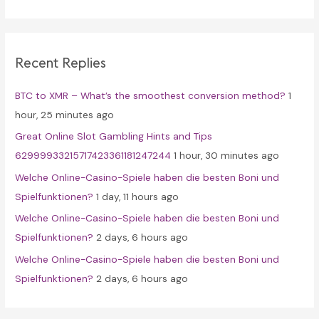
a
r
c
Recent Replies
h
f
BTC to XMR – What’s the smoothest conversion method?
1
o
hour, 25 minutes ago
r
Great Online Slot Gambling Hints and Tips
:
62999933215717423361181247244
1 hour, 30 minutes ago
Welche Online-Casino-Spiele haben die besten Boni und
Spielfunktionen?
1 day, 11 hours ago
Welche Online-Casino-Spiele haben die besten Boni und
Spielfunktionen?
2 days, 6 hours ago
Welche Online-Casino-Spiele haben die besten Boni und
Spielfunktionen?
2 days, 6 hours ago