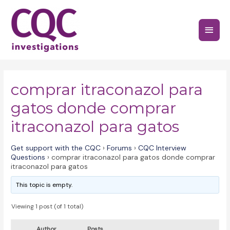
Skip
to
Main
content
Menu
comprar itraconazol para
gatos donde comprar
itraconazol para gatos
Get support with the CQC
›
Forums
›
CQC Interview
Questions
›
comprar itraconazol para gatos donde comprar
itraconazol para gatos
This topic is empty.
Viewing 1 post (of 1 total)
Author
Posts