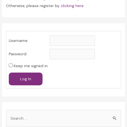
Otherwise, please register by
clicking here
Username:
Password:
Keep me signed in
Log In
S
e