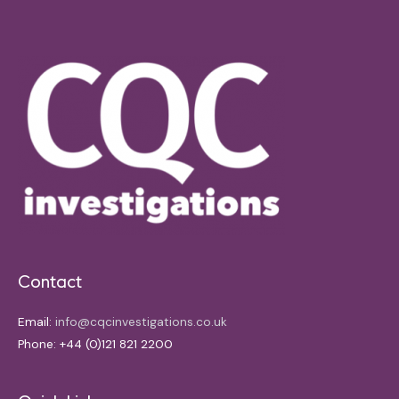
Contact
Email:
info@cqcinvestigations.co.uk
Phone: +44 (0)121 821 2200