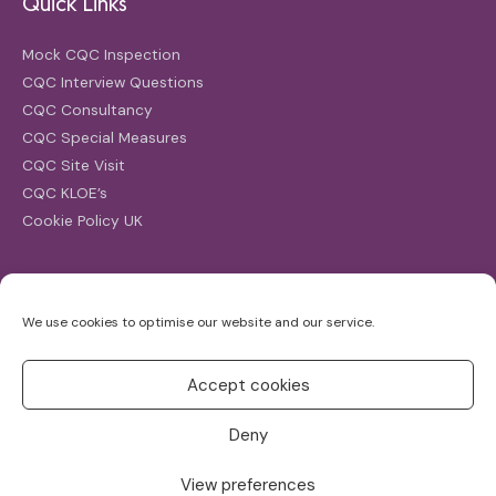
Quick Links
Mock CQC Inspection
CQC Interview Questions
CQC Consultancy
CQC Special Measures
CQC Site Visit
CQC KLOE’s
Cookie Policy UK
Search
We use cookies to optimise our website and our service.
Search
for:
Accept cookies
Deny
View preferences