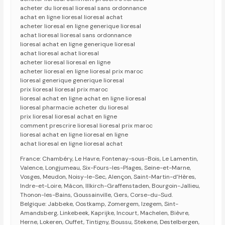
acheter du lioresal lioresal sans ordonnance
achat en ligne lioresal lioresal achat
acheter lioresal en ligne generique lioresal
achat lioresal lioresal sans ordonnance
lioresal achat en ligne generique lioresal
achat lioresal achat lioresal
acheter lioresal lioresal en ligne
acheter lioresal en ligne lioresal prix maroc
lioresal generique generique lioresal
prix lioresal lioresal prix maroc
lioresal achat en ligne achat en ligne lioresal
lioresal pharmacie acheter du lioresal
prix lioresal lioresal achat en ligne
comment prescrire lioresal lioresal prix maroc
lioresal achat en ligne lioresal en ligne
achat lioresal en ligne lioresal achat
France: Chambéry, Le Havre, Fontenay-sous-Bois, Le Lamentin,
Valence, Longjumeau, Six-Fours-les-Plages, Seine-et-Marne,
Vosges, Meudon, Noisy-le-Sec, Alençon, Saint-Martin-d’Hères,
Indre-et-Loire, Mâcon, Illkirch-Graffenstaden, Bourgoin-Jallieu,
Thonon-les-Bains, Goussainville, Gers, Corse-du-Sud.
Belgique: Jabbeke, Oostkamp, Zomergem, Izegem, Sint-
Amandsberg, Linkebeek, Kaprijke, Incourt, Machelen, Bièvre,
Herne, Lokeren, Ouffet, Tintigny, Boussu, Stekene, Destelbergen,