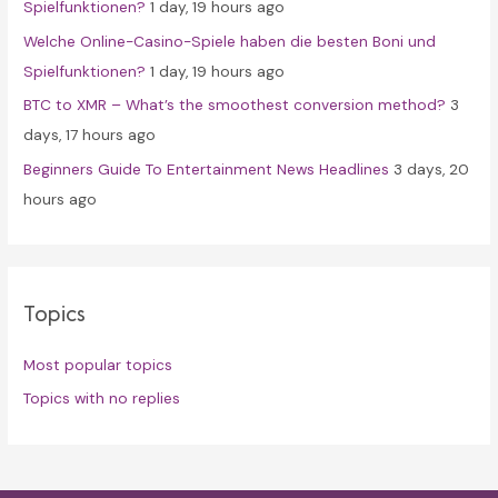
Spielfunktionen?
1 day, 19 hours ago
Welche Online-Casino-Spiele haben die besten Boni und
Spielfunktionen?
1 day, 19 hours ago
BTC to XMR – What’s the smoothest conversion method?
3
days, 17 hours ago
Beginners Guide To Entertainment News Headlines
3 days, 20
hours ago
Topics
Most popular topics
Topics with no replies