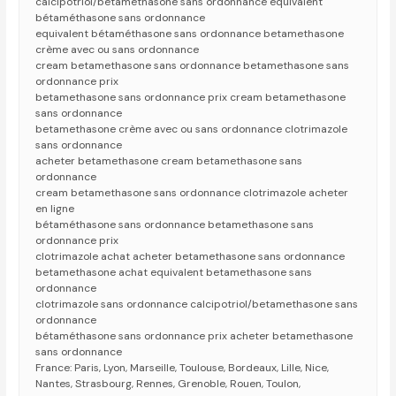
calcipotriol/betamethasone sans ordonnance equivalent
bétaméthasone sans ordonnance
equivalent bétaméthasone sans ordonnance betamethasone
crème avec ou sans ordonnance
cream betamethasone sans ordonnance betamethasone sans
ordonnance prix
betamethasone sans ordonnance prix cream betamethasone
sans ordonnance
betamethasone crème avec ou sans ordonnance clotrimazole
sans ordonnance
acheter betamethasone cream betamethasone sans
ordonnance
cream betamethasone sans ordonnance clotrimazole acheter
en ligne
bétaméthasone sans ordonnance betamethasone sans
ordonnance prix
clotrimazole achat acheter betamethasone sans ordonnance
betamethasone achat equivalent betamethasone sans
ordonnance
clotrimazole sans ordonnance calcipotriol/betamethasone sans
ordonnance
bétaméthasone sans ordonnance prix acheter betamethasone
sans ordonnance
France: Paris, Lyon, Marseille, Toulouse, Bordeaux, Lille, Nice,
Nantes, Strasbourg, Rennes, Grenoble, Rouen, Toulon,