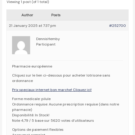
Viewing 1 post (of 1 total)
Author
Posts
21 January 2025 at 7:37 pm
#252700
DennisHemby
Participant
Pharmacie européenne
Cliquez sur le lien ci-dessous pour acheter lotrisone sans
ordonnance
Prix speciaux internet bon marche! Cliquez ici!
Forme medicale: pilule
Ordonnance requise: Aucune prescription requise (dans notre
pharmacie)
Disponibilité: In Stock!
Note 4,79 / 5 base sur 5620 votes d’utilisateurs
Options de paiement flexibles