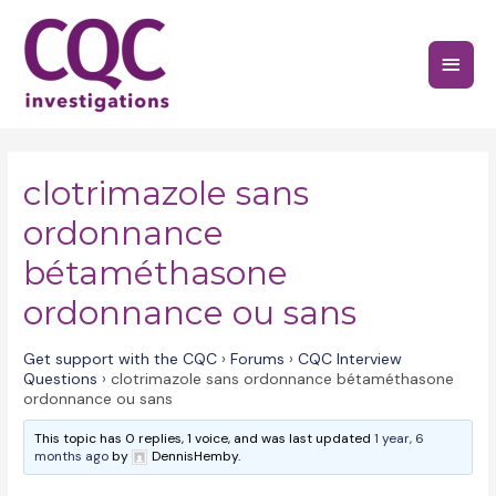
Skip
to
Main
content
Menu
clotrimazole sans
ordonnance
bétaméthasone
ordonnance ou sans
Get support with the CQC
›
Forums
›
CQC Interview
Questions
›
clotrimazole sans ordonnance bétaméthasone
ordonnance ou sans
This topic has 0 replies, 1 voice, and was last updated
1 year, 6
months ago
by
DennisHemby.