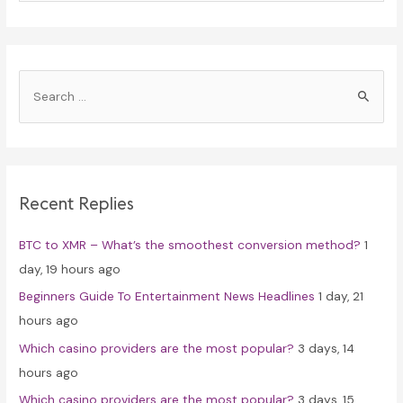
S
e
a
r
c
Recent Replies
h
f
BTC to XMR – What’s the smoothest conversion method?
1
o
day, 19 hours ago
r
Beginners Guide To Entertainment News Headlines
1 day, 21
:
hours ago
Which casino providers are the most popular?
3 days, 14
hours ago
Which casino providers are the most popular?
3 days, 15