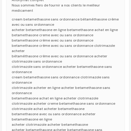
Anonymat complet
Nous sommes fiers de fournir a nos clients le meilleur
medicament
cream betamethasone sans ordonnance bétaméthasone crème
avec ou sans ordonnance
acheter betamethasone en ligne betamethasone achat en ligne
betamethasone creme avec ou sans ordonnance
betamethasone crème avec ou sans ordonnance
betamethasone crème avec ou sans ordonnance clotrimazole
acheter
bétaméthasone crème avec ou sans ordonnance acheter
clotrimazole sans ordonnance
clotrimazole sans ordonnance acheter betamethasone sans
ordonnance
cream betamethasone sans ordonnance clotrimazole sans
ordonnance
clotrimazole acheter en ligne acheter betamethasone sans
ordonnance
betamethasone achat en ligne acheter clotrimazole
clotrimazole acheter creme betamethasone sans ordonnance
clotrimazole achat acheter betamethasone
betamethasone avec ou sans ordonnance acheter
betamethasone en ligne
acheter clotrimazole acheter betamethasone
acheter betamethasone acheter betamethasone sans