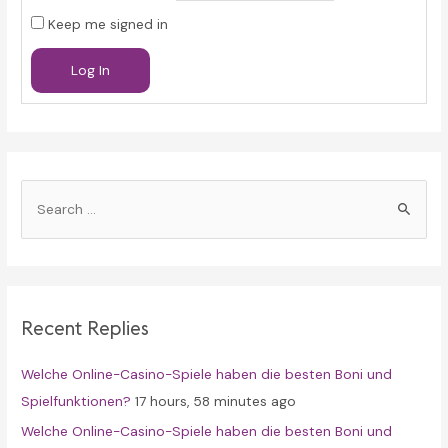
Keep me signed in
Log In
S
e
a
r
c
Recent Replies
h
f
Welche Online-Casino-Spiele haben die besten Boni und
o
Spielfunktionen?
17 hours, 58 minutes ago
r
Welche Online-Casino-Spiele haben die besten Boni und
: