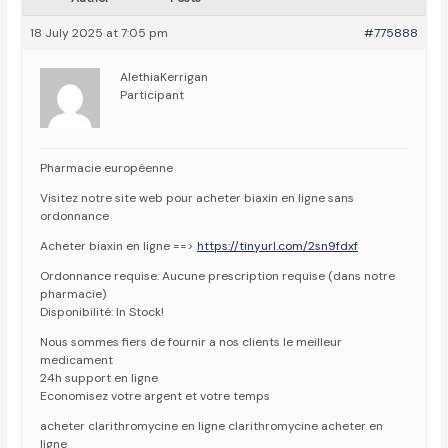
18 July 2025 at 7:05 pm
#775888
AlethiaKerrigan
Participant
Pharmacie européenne
Visitez notre site web pour acheter biaxin en ligne sans
ordonnance
Acheter biaxin en ligne ==>
https://tinyurl.com/2sn9fdxf
Ordonnance requise: Aucune prescription requise (dans notre
pharmacie)
Disponibilité: In Stock!
Nous sommes fiers de fournir a nos clients le meilleur
medicament
24h support en ligne
Economisez votre argent et votre temps
acheter clarithromycine en ligne clarithromycine acheter en
ligne