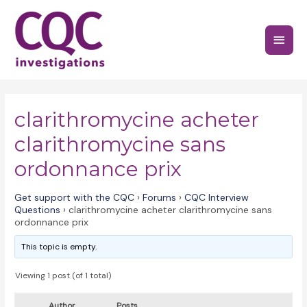
Skip
to
Main
content
Menu
clarithromycine acheter
clarithromycine sans
ordonnance prix
Get support with the CQC
›
Forums
›
CQC Interview
Questions
›
clarithromycine acheter clarithromycine sans
ordonnance prix
This topic is empty.
Viewing 1 post (of 1 total)
Author
Posts