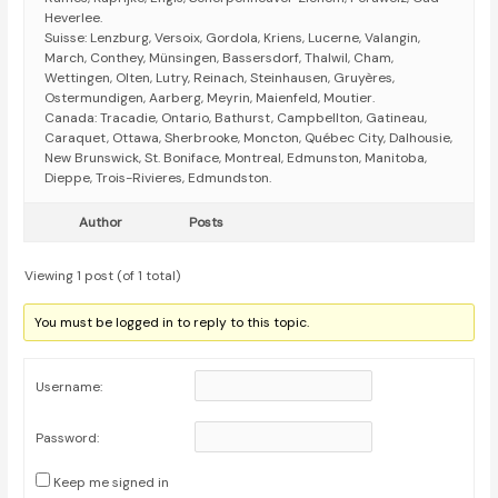
Heverlee.
Suisse: Lenzburg, Versoix, Gordola, Kriens, Lucerne, Valangin,
March, Conthey, Münsingen, Bassersdorf, Thalwil, Cham,
Wettingen, Olten, Lutry, Reinach, Steinhausen, Gruyères,
Ostermundigen, Aarberg, Meyrin, Maienfeld, Moutier.
Canada: Tracadie, Ontario, Bathurst, Campbellton, Gatineau,
Caraquet, Ottawa, Sherbrooke, Moncton, Québec City, Dalhousie,
New Brunswick, St. Boniface, Montreal, Edmunston, Manitoba,
Dieppe, Trois-Rivieres, Edmundston.
Author
Posts
Viewing 1 post (of 1 total)
You must be logged in to reply to this topic.
Username:
Password:
Keep me signed in