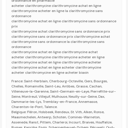
ordonnance en pharmacie
acheter clarithromycine clarithromycine achat en ligne
clarithromycine acheter en ligne la clarithromycine sans
ordonnance
clarithromycine achat en ligne clarithromycine sans ordonnance
prix
clarithromycine achat clarithromycine sans ordonnance prix
clarithromycine sans ordonnance prix clarithromycine achat
clarithromycine sans ordonnance la clarithromycine sans
ordonnance
clarithromycine achat en ligne clarithromycine achat
acheter clarithromycine clarithromycine acheter en ligne
clarithromycine achat en ligne clarithromycine acheter
clarithromycine achat en ligne acheter clarithromycine
acheter clarithromycine en ligne acheter biaxin
France: Saint-Herblain, Cherbourg-Octeville, Gers, Bourges,
Chelles, Romainville, Saint-Leu, Antibes, Grasse, Cachan,
Villeneuve-la-Garenne, Saint-Germain-en-Laye, Pierrefitte-sur-
Seine, Montreuil, Villejuif, Mulhouse, Neuilly-sur-Seine, Dax,
Dammarie-les-Lys, Tremblay-en-France, Annemasse,
Charenton-le-Pont, Talence.
Belgique: Fléron, Holsbeek, Rendeux, St. Vith, Alken, Ronse,
Maasmechelen, Antwerp, Schoten, Comines-Warneton,
Assenede, Ranst, Pittem, Charleroi, Incourt, Braives, Houffalize,
Rumes, Kaprijke, Engis, Scherpenheuvel-Zichem, Péruwelz, Oud-