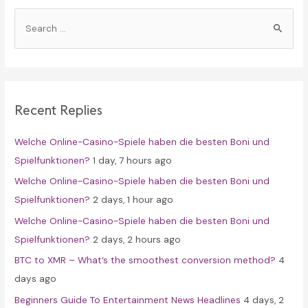
S
e
a
r
c
Recent Replies
h
f
Welche Online-Casino-Spiele haben die besten Boni und
o
Spielfunktionen?
1 day, 7 hours ago
r
Welche Online-Casino-Spiele haben die besten Boni und
:
Spielfunktionen?
2 days, 1 hour ago
Welche Online-Casino-Spiele haben die besten Boni und
Spielfunktionen?
2 days, 2 hours ago
BTC to XMR – What’s the smoothest conversion method?
4
days ago
Beginners Guide To Entertainment News Headlines
4 days, 2