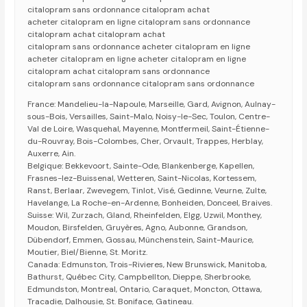
citalopram sans ordonnance citalopram achat
acheter citalopram en ligne citalopram sans ordonnance
citalopram achat citalopram achat
citalopram sans ordonnance acheter citalopram en ligne
acheter citalopram en ligne acheter citalopram en ligne
citalopram achat citalopram sans ordonnance
citalopram sans ordonnance citalopram sans ordonnance
France: Mandelieu-la-Napoule, Marseille, Gard, Avignon, Aulnay-
sous-Bois, Versailles, Saint-Malo, Noisy-le-Sec, Toulon, Centre-
Val de Loire, Wasquehal, Mayenne, Montfermeil, Saint-Étienne-
du-Rouvray, Bois-Colombes, Cher, Orvault, Trappes, Herblay,
Auxerre, Ain.
Belgique: Bekkevoort, Sainte-Ode, Blankenberge, Kapellen,
Frasnes-lez-Buissenal, Wetteren, Saint-Nicolas, Kortessem,
Ranst, Berlaar, Zwevegem, Tinlot, Visé, Gedinne, Veurne, Zulte,
Havelange, La Roche-en-Ardenne, Bonheiden, Donceel, Braives.
Suisse: Wil, Zurzach, Gland, Rheinfelden, Elgg, Uzwil, Monthey,
Moudon, Birsfelden, Gruyères, Agno, Aubonne, Grandson,
Dübendorf, Emmen, Gossau, Münchenstein, Saint-Maurice,
Moutier, Biel/Bienne, St. Moritz.
Canada: Edmunston, Trois-Rivieres, New Brunswick, Manitoba,
Bathurst, Québec City, Campbellton, Dieppe, Sherbrooke,
Edmundston, Montreal, Ontario, Caraquet, Moncton, Ottawa,
Tracadie, Dalhousie, St. Boniface, Gatineau.