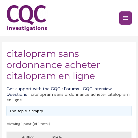
Skip
to
Main
content
Menu
citalopram sans
ordonnance acheter
citalopram en ligne
Get support with the CQC
›
Forums
›
CQC Interview
Questions
›
citalopram sans ordonnance acheter citalopram
en ligne
This topic is empty.
Viewing 1 post (of 1 total)
Author
Posts