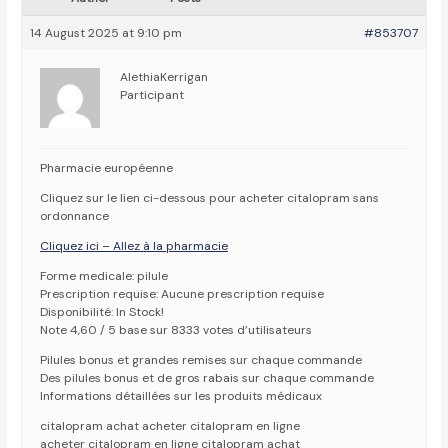
14 August 2025 at 9:10 pm
#853707
AlethiaKerrigan
Participant
Pharmacie européenne
Cliquez sur le lien ci-dessous pour acheter citalopram sans
ordonnance
Cliquez ici – Allez à la pharmacie
Forme medicale: pilule
Prescription requise: Aucune prescription requise
Disponibilité: In Stock!
Note 4,60 / 5 base sur 8333 votes d’utilisateurs
Pilules bonus et grandes remises sur chaque commande
Des pilules bonus et de gros rabais sur chaque commande
Informations détaillées sur les produits médicaux
citalopram achat acheter citalopram en ligne
acheter citalopram en ligne citalopram achat