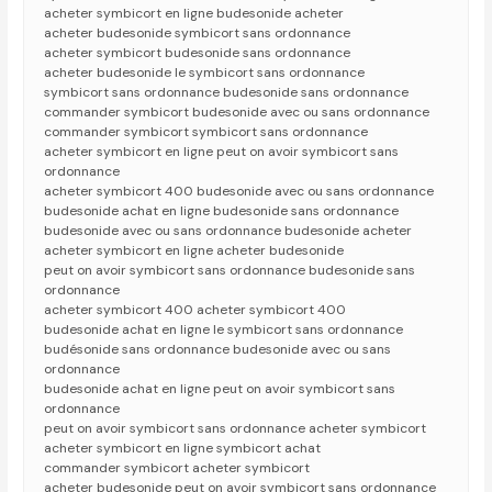
acheter symbicort en ligne budesonide acheter
acheter budesonide symbicort sans ordonnance
acheter symbicort budesonide sans ordonnance
acheter budesonide le symbicort sans ordonnance
symbicort sans ordonnance budesonide sans ordonnance
commander symbicort budesonide avec ou sans ordonnance
commander symbicort symbicort sans ordonnance
acheter symbicort en ligne peut on avoir symbicort sans
ordonnance
acheter symbicort 400 budesonide avec ou sans ordonnance
budesonide achat en ligne budesonide sans ordonnance
budesonide avec ou sans ordonnance budesonide acheter
acheter symbicort en ligne acheter budesonide
peut on avoir symbicort sans ordonnance budesonide sans
ordonnance
acheter symbicort 400 acheter symbicort 400
budesonide achat en ligne le symbicort sans ordonnance
budésonide sans ordonnance budesonide avec ou sans
ordonnance
budesonide achat en ligne peut on avoir symbicort sans
ordonnance
peut on avoir symbicort sans ordonnance acheter symbicort
acheter symbicort en ligne symbicort achat
commander symbicort acheter symbicort
acheter budesonide peut on avoir symbicort sans ordonnance