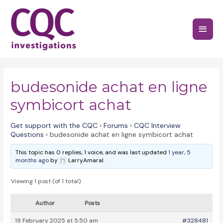
Skip
to
Main
content
Menu
budesonide achat en ligne
symbicort achat
Get support with the CQC
›
Forums
›
CQC Interview
Questions
›
budesonide achat en ligne symbicort achat
This topic has 0 replies, 1 voice, and was last updated
1 year, 5
months ago
by
LarryAmaral.
Viewing 1 post (of 1 total)
Author
Posts
19 February 2025 at 5:50 am
#328481