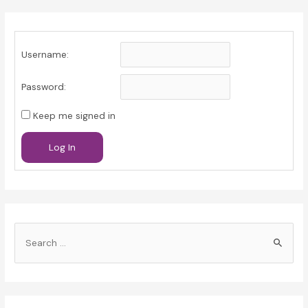
Username:
Password:
Keep me signed in
Log In
S
e
a
r
c