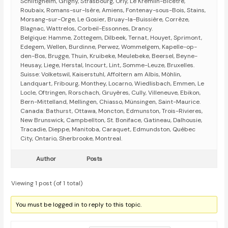
Schiltigheim, Grigny, Strasbourg, Orly, Le Kremlin-Bicêtre,
Roubaix, Romans-sur-Isère, Amiens, Fontenay-sous-Bois, Stains,
Morsang-sur-Orge, Le Gosier, Bruay-la-Buissière, Corrèze,
Blagnac, Wattrelos, Corbeil-Essonnes, Drancy.
Belgique: Hamme, Zottegem, Dilbeek, Ternat, Houyet, Sprimont,
Edegem, Wellen, Burdinne, Perwez, Wommelgem, Kapelle-op-
den-Bos, Brugge, Thuin, Kruibeke, Meulebeke, Beersel, Beyne-
Heusay, Liege, Herstal, Incourt, Lint, Somme-Leuze, Bruxelles.
Suisse: Volketswil, Kaiserstuhl, Affoltern am Albis, Möhlin,
Landquart, Fribourg, Monthey, Locarno, Wiedlisbach, Emmen, Le
Locle, Oftringen, Rorschach, Gruyères, Cully, Villeneuve, Ebikon,
Bern-Mittelland, Mellingen, Chiasso, Münsingen, Saint-Maurice.
Canada: Bathurst, Ottawa, Moncton, Edmunston, Trois-Rivieres,
New Brunswick, Campbellton, St. Boniface, Gatineau, Dalhousie,
Tracadie, Dieppe, Manitoba, Caraquet, Edmundston, Québec
City, Ontario, Sherbrooke, Montreal.
Author
Posts
Viewing 1 post (of 1 total)
You must be logged in to reply to this topic.