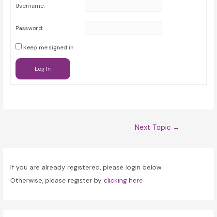
Username:
Password:
Keep me signed in
Log In
Post
Next Topic
→
navigation
If you are already registered, please login below.
Otherwise, please register by
clicking here