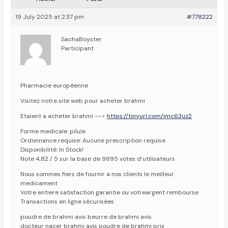
19 July 2025 at 2:37 pm
#778222
SachaBoyster
Participant
Pharmacie européenne
Visitez notre site web pour acheter brahmi
Etaient a acheter brahmi -–>
https://tinyurl.com/jmc63uz2
Forme medicale: pilule
Ordonnance requise: Aucune prescription requise
Disponibilité: In Stock!
Note 4,82 / 5 sur la base de 9895 votes d’utilisateurs
Nous sommes fiers de fournir a nos clients le meilleur
medicament
Votre entiere satisfaction garantie ou votreargent rembourse
Transactions en ligne sécurisées
poudre de brahmi avis beurre de brahmi avis
docteur nacer brahmi avis poudre de brahmi prix