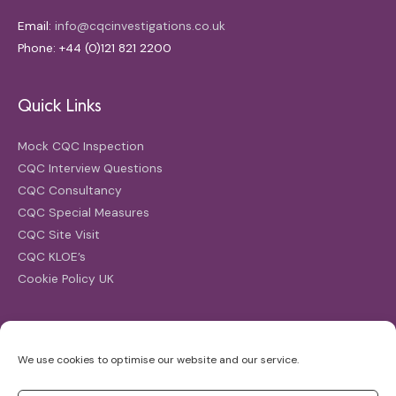
Email:
info@cqcinvestigations.co.uk
Phone: +44 (0)121 821 2200
Quick Links
Mock CQC Inspection
CQC Interview Questions
CQC Consultancy
CQC Special Measures
CQC Site Visit
CQC KLOE’s
Cookie Policy UK
Search
We use cookies to optimise our website and our service.
Search