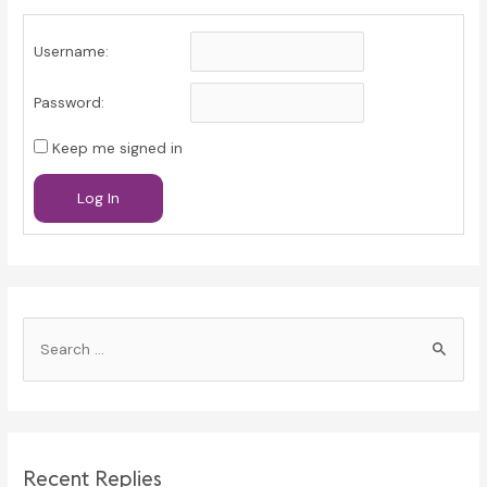
Username:
Password:
Keep me signed in
Log In
S
e
a
r
c
Recent Replies
h