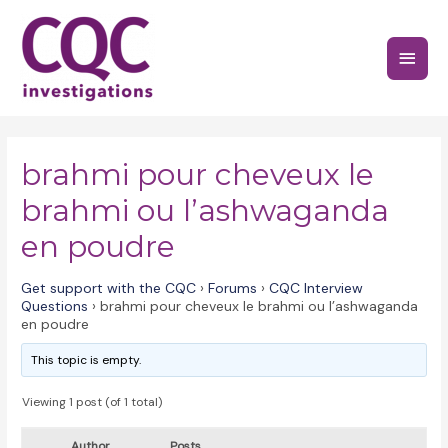
Skip
to
Main
content
Menu
brahmi pour cheveux le
brahmi ou l’ashwaganda
en poudre
Get support with the CQC
›
Forums
›
CQC Interview
Questions
›
brahmi pour cheveux le brahmi ou l’ashwaganda
en poudre
This topic is empty.
Viewing 1 post (of 1 total)
Author
Posts